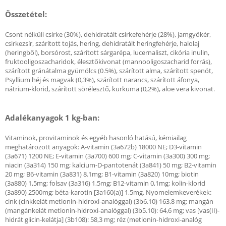
Összetétel:
Csont nélküli csirke (30%), dehidratált csirkefehérje (28%), jamgyökér,
csirkezsír, szárított tojás, hering, dehidratált heringfehérje, halolaj
(heringből), borsórost, szárított sárgarépa, lucernaliszt, cikória inulin,
fruktooligoszacharidok, élesztőkivonat (mannooligoszacharid forrás),
szárított gránátalma gyümölcs (0.5%), szárított alma, szárított spenót,
Psyllium héj és magvak (0,3%), szárított narancs, szárított áfonya,
nátrium-klorid, szárított sörélesztő, kurkuma (0,2%), aloe vera kivonat.
Adalékanyagok 1 kg-ban:
Vitaminok, provitaminok és egyéb hasonló hatású, kémiailag
meghatározott anyagok: A-vitamin (3a672b) 18000 NE; D3-vitamin
(3a671) 1200 NE; E-vitamin (3a700) 600 mg; C-vitamin (3a300) 300 mg;
niacin (3a314) 150 mg; kalcium-D-pantotenát (3a841) 50 mg; B2-vitamin
20 mg; B6-vitamin (3a831) 8.1mg; B1-vitamin (3a820) 10mg; biotin
(3a880) 1,5mg; folsav (3a316) 1,5mg; B12-vitamin 0,1mg; kolin-klorid
(3a890) 2500mg; béta-karotin [3a160(a)] 1,5mg. Nyomelemkeverékek:
cink (cinkkelát metionin-hidroxi-analóggal) (3b6.10) 163,8 mg; mangán
(mangánkelát metionin-hidroxi-analóggal) (3b5.10): 64,6 mg; vas [vas(II)-
hidrát glicin-kelátja] (3b108): 58,3 mg; réz (metionin-hidroxi-analóg