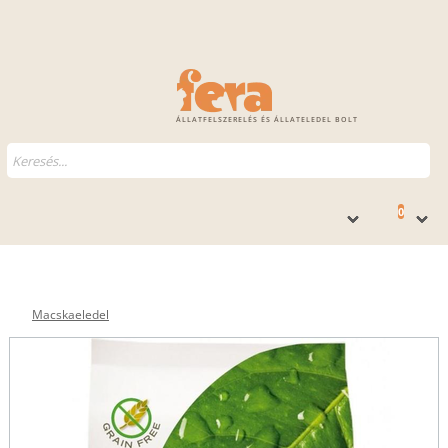
ÁLLATFELSZERELÉS ÉS ÁLLATELEDEL BOLT
0
Macskaeledel