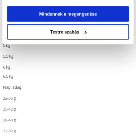
3 kg
3,5 kg
Mindennek a megengedése
4 kg
Testre szabás
4,5 kg
5 kg
5,5 kg
6 kg
6,5 kg
Napi adag
22-36 g
25-42 g
28-48 g
32-52 g