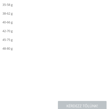
35-58 g
38-62 g
40-66 g
42-70 g
45-75 g
48-80 g
KÉRDEZZ TŐLÜNK!