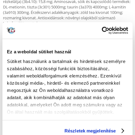
rézkelátja) (3b4.10): 15,8 mg; Aminosavak, sóik és kapcsolódó termékek:
DL-metionin, tiszta (3c301) 5000mg; taurin (3a370) 4000mg; L-karnitin
(3a910) 300mg. Érzékszervi adalékanyagok: zöld tea kivonat 100mg;
rozmaring kivonat. Antioxidánsok: növényi olajokból származó
tokoferol kivonatok.
Elemzés:
Ez a weboldal sütiket használ
Nyersfehérje 44,00%; nyerszsír 20,00%; nyersrost 1,80%; nedvesség
8,00%; nyershamu 8,50%; kalcium 1,10%; foszfor 0,90%; magnézium
Sütiket használunk a tartalmak és hirdetések személyre
0,08%; Omega-6 3,30%; Omega-3 0,90%; DHA 0,50%; EPA 0,30%.
szabásához, közösségi funkciók biztosításához,
valamint weboldalforgalmunk elemzéséhez. Ezenkívül
közösségi média-, hirdető- és elemező partnereinkkel
Táplálási ajánlások:
megosztjuk az Ön weboldalhasználatra vonatkozó
adatait, akik kombinálhatják az adatokat más olyan
Súly
adatokkal, amelyeket Ön adott meg számukra vagy az
Ön által használt más szolgáltatásokból gyűjtöttek.
2 kg
2,5 kg
Részletek megjelenítése