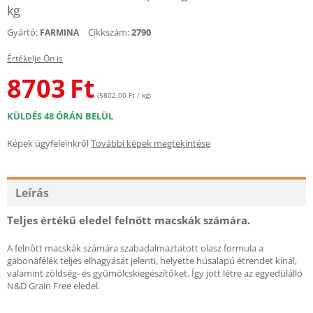
kg
Gyártó:
Cikkszám:
2790
FARMINA
Értékelje Ön is
8703
Ft
(5802.00 Ft / kg)
KÜLDÉS 48 ÓRÁN BELÜL
Képek ügyfeleinkről
További képek megtekintése
Leírás
Teljes értékű eledel felnőtt macskák számára.
A felnőtt macskák számára szabadalmaztatott olasz formula a
gabonafélék teljes elhagyását jelenti, helyette húsalapú étrendet kínál,
valamint zöldség- és gyümölcskiegészítőket. Így jött létre az egyedülálló
N&D Grain Free eledel.