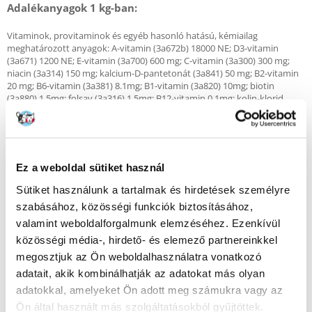
Adalékanyagok 1 kg-ban:
Vitaminok, provitaminok és egyéb hasonló hatású, kémiailag
meghatározott anyagok: A-vitamin (3a672b) 18000 NE; D3-vitamin
(3a671) 1200 NE; E-vitamin (3a700) 600 mg; C-vitamin (3a300) 300 mg;
niacin (3a314) 150 mg; kalcium-D-pantetonát (3a841) 50 mg; B2-vitamin
20 mg; B6-vitamin (3a381) 8.1mg; B1-vitamin (3a820) 10mg; biotin
(3a880) 1,5mg; folsav (3a316) 1,5mg; B12-vitamin 0,1mg; kolin-klorid
(3a890) 2500mg; béta-karotin [3a160(a) 1,5mg. Nyomelemkeverékek:
cink [cinkkelát metionin-hidroxi-analóggal (3b6.10)]: 163,80 mg; mangán
[mangán kelát metionin-hidroxi-analóggal (3b5.10)]: 64,60 mg; vas
[vas(II)-hidrát glicin-kelátja (3b108)]: 58,30 mg; réz [rézkelát metionin-
hidroxi-analóggal (3b4.10)]: 15,80 mg. Aminosavak, sóik és kapcsolódó
Ez a weboldal sütiket használ
termékek: DL-metionin, tiszta (3c301) 5000mg; taurin (3a370) 4000mg; L-
karnitin (3a910) 300mg. Érzékszervi adalékanyagok: zöld tea kivonat
Sütiket használunk a tartalmak és hirdetések személyre
100mg; rozmaring kivonat. Antioxidánsok: növényi olajokból származó
szabásához, közösségi funkciók biztosításához,
tokoferol-kivonatok (1b306(i).
valamint weboldalforgalmunk elemzéséhez. Ezenkívül
közösségi média-, hirdető- és elemező partnereinkkel
Elemzés:
megosztjuk az Ön weboldalhasználatra vonatkozó
adatait, akik kombinálhatják az adatokat más olyan
Nyersfehérje 36,00%; nyerszsír 20,00%; nyersrost 1,90%; nedvesség
adatokkal, amelyeket Ön adott meg számukra vagy az
8,00%; nyershamu 8,10%; kalcium 1,10%; foszfor 0,90%; magnézium
0,08%; Omega-6 zsírsavak 3,30%; Omega-3 zsírsavak 0,90%; DHA 0,50%;
Ön által használt más szolgáltatásokból gyűjtöttek.