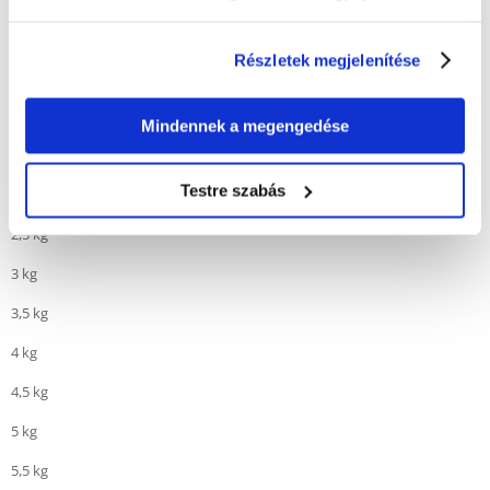
EPA 0,30%.
Részletek megjelenítése
Táplálási ajánlások:
Mindennek a megengedése
Súly
Testre szabás
2 kg
2,5 kg
3 kg
3,5 kg
4 kg
4,5 kg
5 kg
5,5 kg