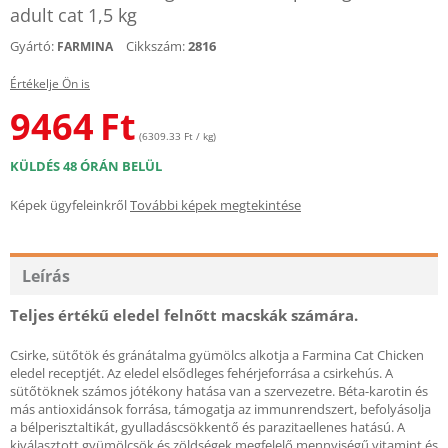
adult cat 1,5 kg
Gyártó:
Cikkszám:
2816
FARMINA
Értékelje Ön is
9464
Ft
(6309.33 Ft / kg)
KÜLDÉS 48 ÓRÁN BELÜL
Képek ügyfeleinkről
További képek megtekintése
Leírás
Teljes értékű eledel felnőtt macskák számára.
Csirke, sütőtök és gránátalma gyümölcs alkotja a Farmina Cat Chicken
eledel receptjét. Az eledel elsődleges fehérjeforrása a csirkehús. A
sütőtöknek számos jótékony hatása van a szervezetre. Béta-karotin és
más antioxidánsok forrása, támogatja az immunrendszert, befolyásolja
a bélperisztaltikát, gyulladáscsökkentő és parazitaellenes hatású. A
kiválasztott gyümölcsök és zöldségek megfelelő mennyiségű vitamint és