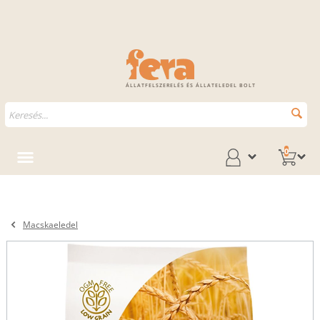
ÁLLATFELSZERELÉS ÉS ÁLLATELEDEL BOLT
0
Macskaeledel