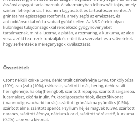
ásványi anyagot tartalmaznak. A takarmányban felhasznált tojás, amely
szintén fehérjeforrás, friss, nem fagyasztott és tartósítószermentes. A
gránátalma egészséges rostforrás, amely segíti az emésztést, és
antioxidánsokkal véd a szabad gyökök ellen. Az N&D ételek olyan
különleges tulajdonságokkal rendelkező gyógynövényeket
tartalmaznak, mint a lucerna, a platán, a rozmaring, a kurkuma, az aloe
vera, a zöld tea - ezek tonizálják és erősítik a szerveket és a szöveteket,
hogy serkentsék a méreganyagok kiválasztását.
Összetétel:
Csont nélküli csirke (24%), dehidratált csirkefehérje (24%), tönkölybúza
(10%), zab (zab) (10%), csirkezsír, szárított tojás, hering, dehidratált
heringfehérje, halolaj (heringből), szárított répapép, szárított sárgarépa,
lucernaliszt, cikória inulin, fruktooligoszacharidok, élesztőkivonat
(mannooligoszacharid forrás), szárított gránátalma gyümölcs (0.5%),
szárított alma, szárított spenót, Psyllium héj és magvak (0,3%), szárított
narancs, szárított áfonya, nátrium-klorid, szárított sörélesztő, kurkuma
(0,2%), aloe vera kivonat.