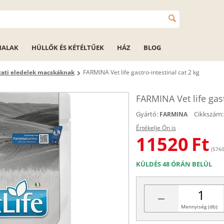
HALAK
HÜLLŐK ÉS KÉTÉLTŰEK
HÁZ
BLOG
zati eledelek macskáknak
FARMINA Vet life gastro-intestinal cat 2 kg
FARMINA Vet life gast
Gyártó:
Cikkszám:
FARMINA
Értékelje Ön is
11520
Ft
(5760
KÜLDÉS 48 ÓRÁN BELÜL
−
Mennyiség (db):