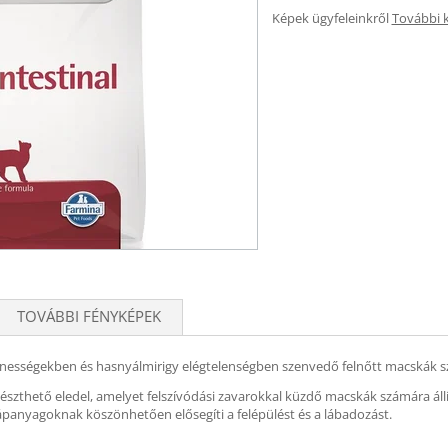
Képek ügyfeleinkről
További 
TOVÁBBI FÉNYKÉPEK
llenességekben és hasnyálmirigy elégtelenségben szenvedő felnőtt macskák 
 emészthető eledel, amelyet felszívódási zavarokkal küzdő macskák számára ál
panyagoknak köszönhetően elősegíti a felépülést és a lábadozást.