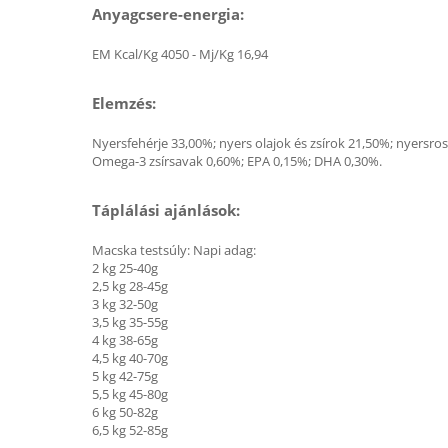
Anyagcsere-energia:
EM Kcal/Kg 4050 - Mj/Kg 16,94
Elemzés:
Nyersfehérje 33,00%; nyers olajok és zsírok 21,50%; nyersr
Omega-3 zsírsavak 0,60%; EPA 0,15%; DHA 0,30%.
Táplálási ajánlások:
Macska testsúly: Napi adag:
2 kg 25-40g
2,5 kg 28-45g
3 kg 32-50g
3,5 kg 35-55g
4 kg 38-65g
4,5 kg 40-70g
5 kg 42-75g
5,5 kg 45-80g
6 kg 50-82g
6,5 kg 52-85g