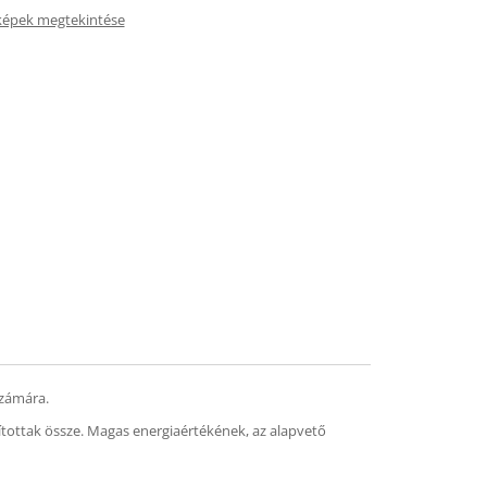
képek megtekintése
számára.
lítottak össze. Magas energiaértékének, az alapvető