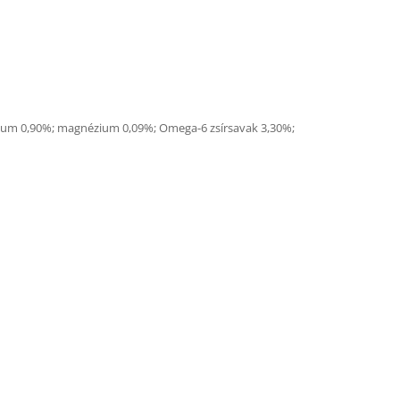
kálium 0,90%; magnézium 0,09%; Omega-6 zsírsavak 3,30%;