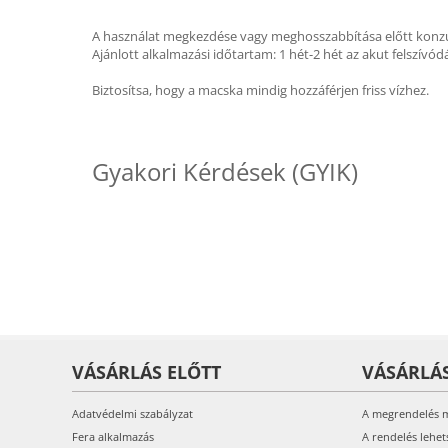
A használat megkezdése vagy meghosszabbítása előtt konzultá
Ajánlott alkalmazási időtartam: 1 hét-2 hét az akut felszívó
Biztosítsa, hogy a macska mindig hozzáférjen friss vízhez.
Gyakori Kérdések (GYIK)
VÁSÁRLÁS ELŐTT
VÁSÁRLÁ
Adatvédelmi szabályzat
A megrendelés 
Fera alkalmazás
A rendelés lehet