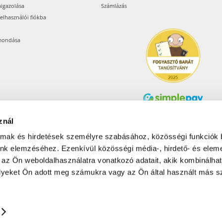
aigazolása
Számlázás
felhasználói fiókba
mondása
znál
Árukereső.hu
almak és hirdetések személyre szabásához, közösségi funkciók 
unk elemzéséhez. Ezenkívül közösségi média-, hirdető- és elem
 az Ön weboldalhasználatra vonatkozó adatait, akik kombinálhat
Olcsóbbat.hu – Spórolni
tudni kell
yeket Ön adott meg számukra vagy az Ön által használt más sz
© 2017-2026 Pets24 Kft..
NATIONAL: