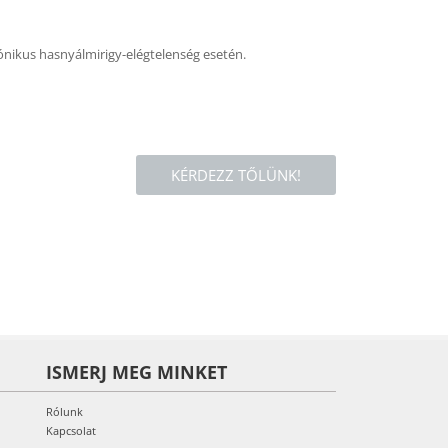
rónikus hasnyálmirigy-elégtelenség esetén.
KÉRDEZZ TŐLÜNK!
ISMERJ MEG MINKET
Rólunk
Kapcsolat