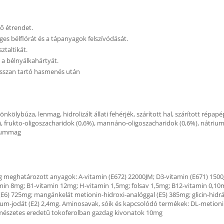
tő étrendet.
es bélflórát és a tápanyagok felszívódását.
ztaltikát.
 a bélnyálkahártyát.
hosszan tartó hasmenés után
 tönkölybúza, lenmag, hidrolizált állati fehérjék, szárított hal, szárított répapé
%), frukto-oligoszacharidok (0,6%), mannáno-oligoszacharidok (0,6%), nátrium-
liummag
 meghatározott anyagok: A-vitamin (E672) 22000JM; D3-vitamin (E671) 1500J
n 8mg; B1-vitamin 12mg; H-vitamin 1,5mg; folsav 1,5mg; B12-vitamin 0,10mg
6) 725mg; mangánkelát metionin-hidroxi-analóggal (E5) 385mg; glicin-hidrát 
ium-jodát (E2) 2,4mg. Aminosavak, sóik és kapcsolódó termékek: DL-metioni
ermészetes eredetű tokoferolban gazdag kivonatok 10mg