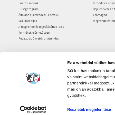
Fizetési módok
A rendelés vissz
Hűségprogram
Bejelentkezés a 
Általános Szerződési Feltételek
Csomagod
Szállítási díjak
Megrendelés le
A megrendelés teljesítésének ideje
Termékek elérhetősége
Regisztráció webáruházunkban
Ez a weboldal sütiket has
Sütiket használunk a tart
valamint weboldalforgalm
partnereinkkel megosztjuk
más olyan adatokkal, amel
gyűjtöttek.
Részletek megjelenítése
FERA INTER