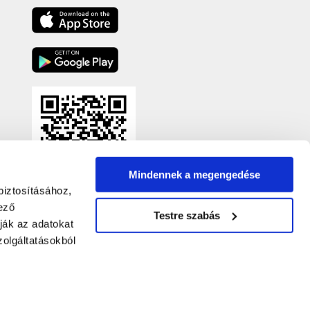
Mindennek a megengedése
biztosításához,
ező
Testre szabás
ják az adatokat
olgáltatásokból