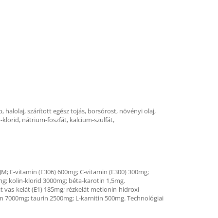
p, halolaj, szárított egész tojás, borsórost, növényi olaj,
klorid, nátrium-foszfát, kalcium-szulfát,
M; E-vitamin (E306) 600mg; C-vitamin (E300) 300mg;
; kolin-klorid 3000mg; béta-karotin 1,5mg.
vas-kelát (E1) 185mg; rézkelát metionin-hidroxi-
n 7000mg; taurin 2500mg; L-karnitin 500mg. Technológiai