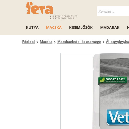
ÁLLATFELSZERELÉS ÉS
ÁLLATELEDEL BOLT
KUTYA
MACSKA
KISEMLŐSÖK
MADARAK
Főoldal
Macska
Macskaeledel és csemege
Állatgyógyás