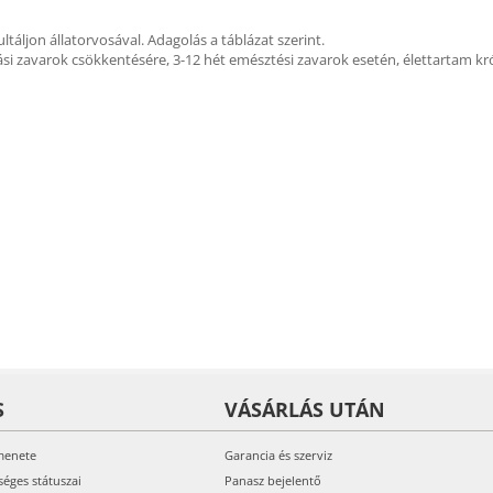
ljon állatorvosával. Adagolás a táblázat szerint.
dási zavarok csökkentésére, 3-12 hét emésztési zavarok esetén, élettartam k
S
VÁSÁRLÁS UTÁN
menete
Garancia és szerviz
séges státuszai
Panasz bejelentő