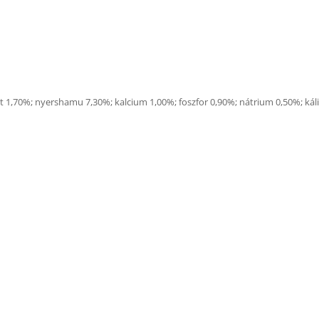
ost 1,70%; nyershamu 7,30%; kalcium 1,00%; foszfor 0,90%; nátrium 0,50%; 