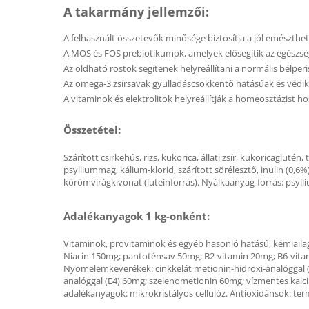
A takarmány jellemzői:
A felhasznált összetevők minősége biztosítja a jól emészthe
A MOS és FOS prebiotikumok, amelyek elősegítik az egészség
Az oldható rostok segítenek helyreállítani a normális bélperis
Az omega-3 zsírsavak gyulladáscsökkentő hatásúak és védik
A vitaminok és elektrolitok helyreállítják a homeosztázist 
Összetétel:
Szárított csirkehús, rizs, kukorica, állati zsír, kukoricaglutén,
psylliummag, kálium-klorid, szárított sörélesztő, inulin (0,6
körömvirágkivonat (luteinforrás). Nyálkaanyag-forrás: psyl
Adalékanyagok 1 kg-onként:
Vitaminok, provitaminok és egyéb hasonló hatású, kémiailag
Niacin 150mg; pantoténsav 50mg; B2-vitamin 20mg; B6-vitami
Nyomelemkeverékek: cinkkelát metionin-hidroxi-analóggal (E
analóggal (E4) 60mg; szelenometionin 60mg; vízmentes kalc
adalékanyagok: mikrokristályos cellulóz. Antioxidánsok: t