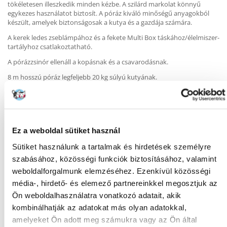
tökéletesen illeszkedik minden kézbe. A szilárd markolat könnyű
egykezes használatot biztosít. A póráz kiváló minőségű anyagokból
készült, amelyek biztonságosak a kutya és a gazdája számára.
A kerek ledes zseblámpához és a fekete Multi Box táskához/élelmiszer-
tartályhoz csatlakoztatható.
A pórázzsinór ellenáll a kopásnak és a csavarodásnak.
8 m hosszú póráz legfeljebb 20 kg súlyú kutyának.
Ez a weboldal sütiket használ
KÉRDEZZ TŐLÜNK!
Sütiket használunk a tartalmak és hirdetések személyre
szabásához, közösségi funkciók biztosításához, valamint
Gyakori Kérdések (GYIK)
weboldalforgalmunk elemzéséhez. Ezenkívül közösségi
média-, hirdető- és elemező partnereinkkel megosztjuk az
Ön weboldalhasználatra vonatkozó adatait, akik
kombinálhatják az adatokat más olyan adatokkal,
Tulajdonságok
amelyeket Ön adott meg számukra vagy az Ön által