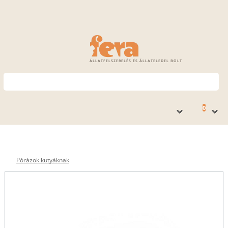
ÁLLATFELSZERELÉS ÉS ÁLLATELEDEL BOLT
0
Pórázok kutyáknak