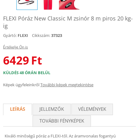
FLEXI Póráz New Classic M zsinór 8 m piros 20 kg-
ig
Gyártó:
Cikkszám:
37323
FLEXI
Értékelje Ön is
6429
Ft
KÜLDÉS 48 ÓRÁN BELÜL
Képek ügyfeleinkről
További képek megtekintése
LEÍRÁS
JELLEMZŐK
VÉLEMÉNYEK
TOVÁBBI FÉNYKÉPEK
Kiváló minőségű póráz a FLEXI-től. Az áramvonalas fogantyú