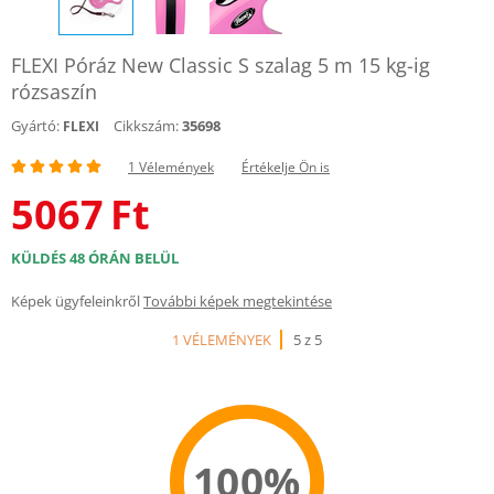
FLEXI Póráz New Classic S szalag 5 m 15 kg-ig
rózsaszín
Gyártó:
Cikkszám:
35698
FLEXI
1 Vélemények
Értékelje Ön is
5067
Ft
KÜLDÉS 48 ÓRÁN BELÜL
Képek ügyfeleinkről
További képek megtekintése
1 VÉLEMÉNYEK
5 z 5
100%