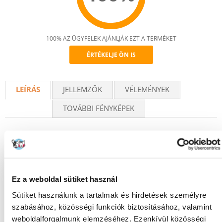
100% AZ ÜGYFELEK AJÁNLJÁK EZT A TERMÉKET
ÉRTÉKELJE ÖN IS
Recommend
LEÍRÁS
JELLEMZŐK
VÉLEMÉNYEK
TOVÁBBI FÉNYKÉPEK
A FLEXI automata póráz klasszikus modellje. Tökéletesen illeszkedik
bármelyik kézbe, és szilárd fogása lehetővé teszi a kutya jobb
irányítását. A fényvisszaverő elemekkel ellátott pánt 5 m hosszú, és a
póráz legfeljebb 15 kg-os kutyák számára használható.
Ez a weboldal sütiket használ
Sütiket használunk a tartalmak és hirdetések személyre
szabásához, közösségi funkciók biztosításához, valamint
KÉRDEZZ TŐLÜNK!
weboldalforgalmunk elemzéséhez. Ezenkívül közösségi