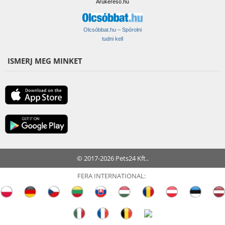
Árukereső.hu
Olcsóbbat.hu – Spórolni
tudni kell
ISMERJ MEG MINKET
© 2017-2026 Pets24 Kft..
FERA INTERNATIONAL: