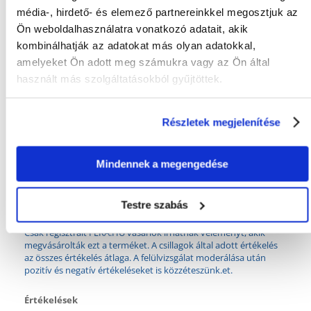
média-, hirdető- és elemező partnereinkkel megosztjuk az
Ön weboldalhasználatra vonatkozó adatait, akik
Gyakori Kérdések (GYIK)
kombinálhatják az adatokat más olyan adatokkal,
amelyeket Ön adott meg számukra vagy az Ön által
használt más szolgáltatásokból gyűjtöttek.
Tulajdonságok
Részletek megjelenítése
ÁLLAT MÉRETE:
Kis fajták
SZÍN:
Rózsaszín
Mindennek a megengedése
GYÁRTÓ:
FLEXI
Testre szabás
Mi a termék értékelési szabályzat?
Csak regisztrált FERA.HU vásárlók írhatnak véleményt, akik
megvásárolták ezt a terméket. A csillagok által adott értékelés
az összes értékelés átlaga. A felülvizsgálat moderálása után
pozitív és negatív értékeléseket is közzéteszünk.et.
Értékelések