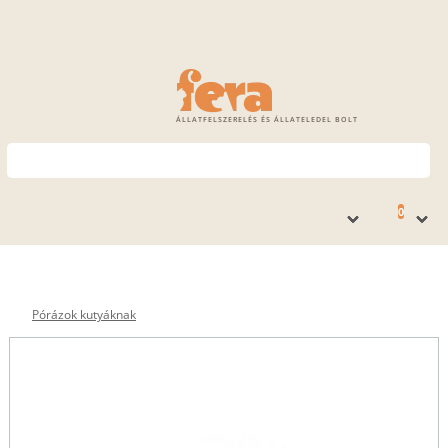
ÁLLATFELSZERELÉS ÉS ÁLLATELEDEL BOLT
0
Pórázok kutyáknak