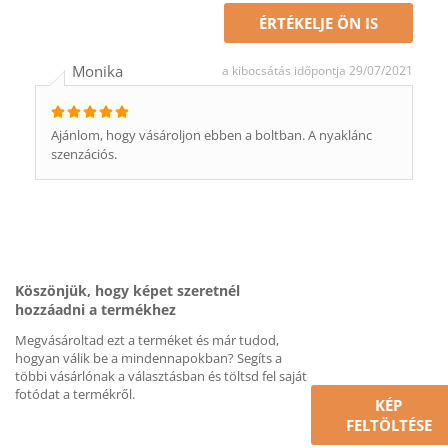
ÉRTÉKELJE ÖN IS
Monika
a kibocsátás időpontja 29/07/2021
Ajánlom, hogy vásároljon ebben a boltban. A nyaklánc
szenzációs.
Köszönjük, hogy képet szeretnél
hozzáadni a termékhez
Megvásároltad ezt a terméket és már tudod,
hogyan válik be a mindennapokban? Segíts a
többi vásárlónak a választásban és töltsd fel saját
fotódat a termékről.
KÉP
FELTÖLTÉSE