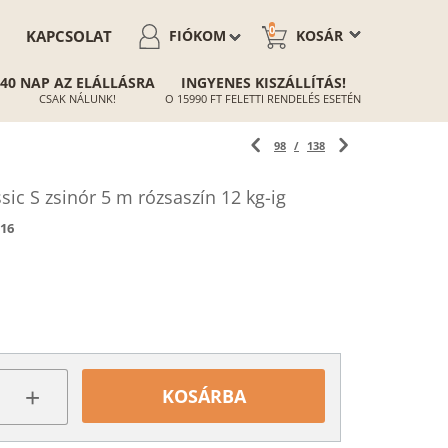
0
KAPCSOLAT
FIÓKOM
KOSÁR
40 NAP AZ ELÁLLÁSRA
INGYENES KISZÁLLÍTÁS!
CSAK NÁLUNK!
O 15990 FT FELETTI RENDELÉS ESETÉN
98
/
138
ic S zsinór 5 m rózsaszín 12 kg-ig
16
+
KOSÁRBA