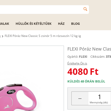
HALAK
HÜLLŐK ÉS KÉTÉLTŰEK
HÁZ
BLOG
k
FLEXI Póráz New Classic S zsinór 5 m rózsaszín 12 kg-ig
FLEXI Póráz New Class
Gyártó:
Cikkszám:
373
FLEXI
Értékelje Ön is
4080
Ft
KÜLDÉS 48 ÓRÁN BELÜL
−
Mennyiség (db):