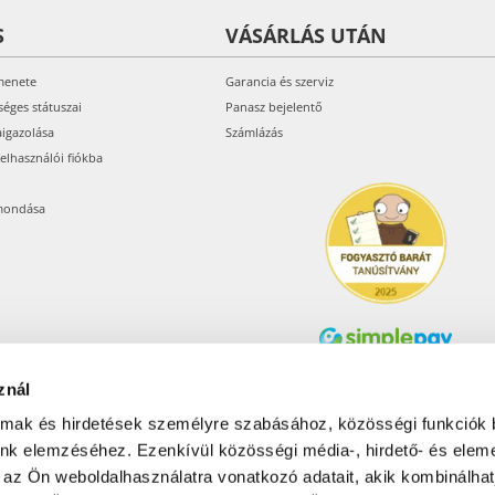
S
VÁSÁRLÁS UTÁN
menete
Garancia és szerviz
séges státuszai
Panasz bejelentő
aigazolása
Számlázás
felhasználói fiókba
mondása
znál
Árukereső.hu
almak és hirdetések személyre szabásához, közösségi funkciók 
unk elemzéséhez. Ezenkívül közösségi média-, hirdető- és elem
 az Ön weboldalhasználatra vonatkozó adatait, akik kombinálhat
Olcsóbbat.hu – Spórolni