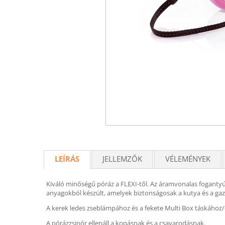
LEÍRÁS
JELLEMZŐK
VÉLEMÉNYEK
Kiváló minőségű póráz a FLEXI-től. Az áramvonalas fogantyú
anyagokból készült, amelyek biztonságosak a kutya és a ga
A kerek ledes zseblámpához és a fekete Multi Box táskához/é
A pórázzsinór ellenáll a kopásnak és a csavarodásnak.