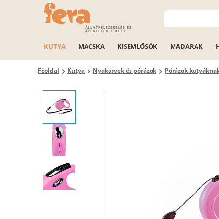
ÁLLATFELSZERELÉS ÉS
ÁLLATELEDEL BOLT
KUTYA
MACSKA
KISEMLŐSÖK
MADARAK
Főoldal
Kutya
Nyakörvek és pórázok
Pórázok kutyákna