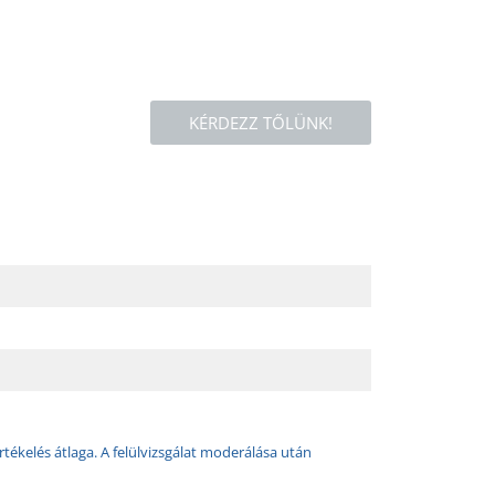
KÉRDEZZ TŐLÜNK!
rtékelés átlaga. A felülvizsgálat moderálása után