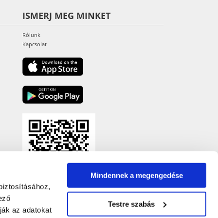
ISMERJ MEG MINKET
Rólunk
Kapcsolat
Mindennek a megengedése
biztosításához,
ező
Testre szabás
ják az adatokat