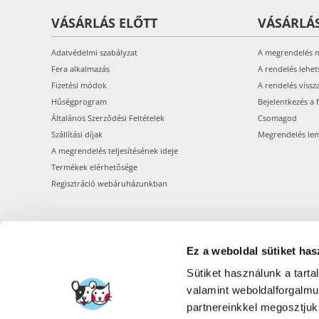
VÁSÁRLÁS ELŐTT
VÁSÁRLÁ
Adatvédelmi szabályzat
A megrendelés 
Fera alkalmazás
A rendelés lehet
Fizetési módok
A rendelés vissz
Hűségprogram
Bejelentkezés a 
Általános Szerződési Feltételek
Csomagod
Szállítási díjak
Megrendelés le
A megrendelés teljesítésének ideje
Termékek elérhetősége
Regisztráció webáruházunkban
Ez a weboldal sütiket has
Sütiket használunk a tart
valamint weboldalforgalm
partnereinkkel megosztjuk