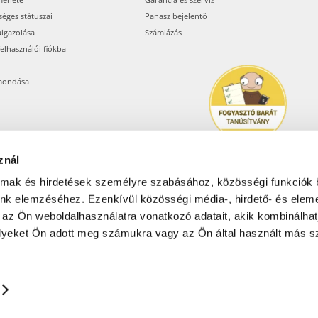
séges státuszai
Panasz bejelentő
aigazolása
Számlázás
felhasználói fiókba
mondása
znál
almak és hirdetések személyre szabásához, közösségi funkciók 
unk elemzéséhez. Ezenkívül közösségi média-, hirdető- és elem
Árukereső.hu
 az Ön weboldalhasználatra vonatkozó adatait, akik kombinálhat
yeket Ön adott meg számukra vagy az Ön által használt más sz
Olcsóbbat.hu – Spórolni
tudni kell
© 2017-2026 Pets24 Kft..