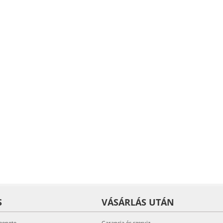
S
VÁSÁRLÁS UTÁN
menete
Garancia és szerviz