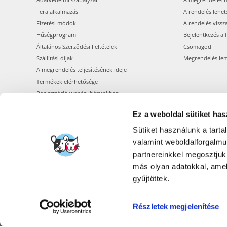
Fera alkalmazás
A rendelés lehet
Fizetési módok
A rendelés vissz
Hűségprogram
Bejelentkezés a 
Általános Szerződési Feltételek
Csomagod
Szállítási díjak
Megrendelés le
A megrendelés teljesítésének ideje
Termékek elérhetősége
Regisztráció webáruházunkban
Ez a weboldal sütiket has
Sütiket használunk a tart
valamint weboldalforgalm
partnereinkkel megosztjuk
más olyan adatokkal, amel
gyűjtöttek.
Részletek megjelenítése