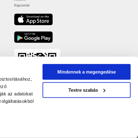
Kapcsolat
Mindennek a megengedése
biztosításához,
ező
Testre szabás
ják az adatokat
olgáltatásokból