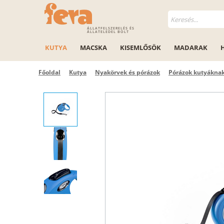
ÁLLATFELSZERELÉS ÉS
ÁLLATELEDEL BOLT
KUTYA
MACSKA
KISEMLŐSÖK
MADARAK
Főoldal
Kutya
Nyakörvek és pórázok
Pórázok kutyákna