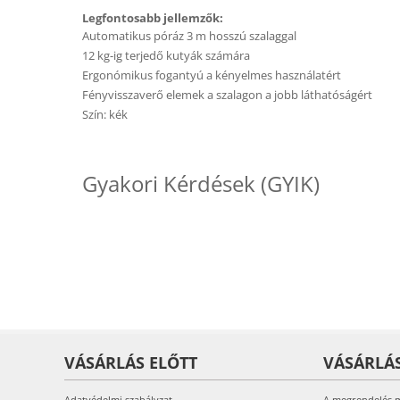
Legfontosabb jellemzők:
Automatikus póráz 3 m hosszú szalaggal
12 kg-ig terjedő kutyák számára
Ergonómikus fogantyú a kényelmes használatért
Fényvisszaverő elemek a szalagon a jobb láthatóságért
Szín: kék
Gyakori Kérdések (GYIK)
VÁSÁRLÁS ELŐTT
VÁSÁRLÁ
Adatvédelmi szabályzat
A megrendelés 