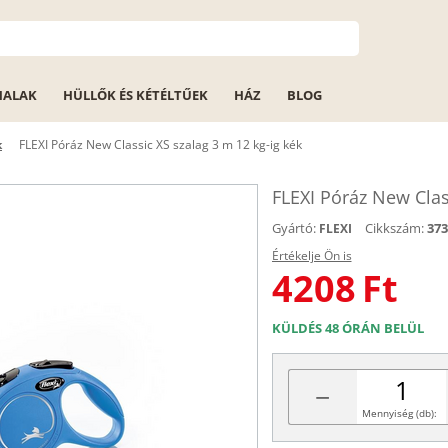
HALAK
HÜLLŐK ÉS KÉTÉLTŰEK
HÁZ
BLOG
k
FLEXI Póráz New Classic XS szalag 3 m 12 kg-ig kék
FLEXI Póráz New Clas
Gyártó:
Cikkszám:
373
FLEXI
Értékelje Ön is
4208
Ft
KÜLDÉS 48 ÓRÁN BELÜL
−
Mennyiség (db):