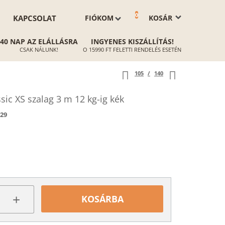
0
KAPCSOLAT
FIÓKOM
KOSÁR
40 NAP AZ ELÁLLÁSRA
INGYENES KISZÁLLÍTÁS!
CSAK NÁLUNK!
O 15990 FT FELETTI RENDELÉS ESETÉN
105
/
140
sic XS szalag 3 m 12 kg-ig kék
29
+
KOSÁRBA