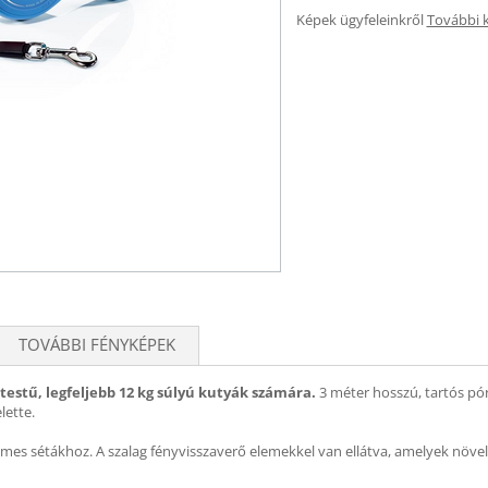
Képek ügyfeleinkről
További 
TOVÁBBI FÉNYKÉPEK
estű, legfeljebb 12 kg súlyú kutyák számára.
3 méter hosszú, tartós pór
lette.
s sétákhoz. A szalag fényvisszaverő elemekkel van ellátva, amelyek növelik