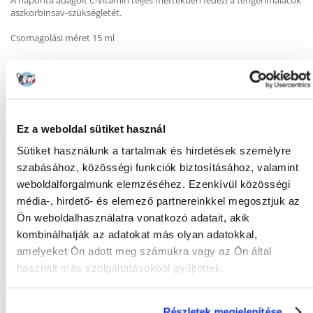
A naponta adagolt C-vitamin teljes mértékben fedezi a tengerimalacok
aszkorbinsav-szükségletét.
Csomagolási méret 15 ml
KÉRDEZZ TŐLÜNK!
Ez a weboldal sütiket használ
Sütiket használunk a tartalmak és hirdetések személyre
Gyakori Kérdések (GYIK)
szabásához, közösségi funkciók biztosításához, valamint
weboldalforgalmunk elemzéséhez. Ezenkívül közösségi
média-, hirdető- és elemező partnereinkkel megosztjuk az
Ön weboldalhasználatra vonatkozó adatait, akik
Tulajdonságok
kombinálhatják az adatokat más olyan adatokkal,
amelyeket Ön adott meg számukra vagy az Ön által
KAPACITÁS (ML):
15
használt más szolgáltatásokból gyűjtöttek.
GYÁRTÓ:
FRANCODEX
Mi a termék értékelési szabályzat?
Részletek megjelenítése