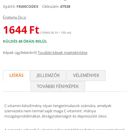
Gyártó:
Cikkszám:
47538
FRANCODEX
Értékelje Ön is
1644
Ft
(10960.00 Ft / 100 ml)
KÜLDÉS 48 ÓRÁN BELÜL
Képek ügyfeleinkről
További képek megtekintése
LEÍRÁS
JELLEMZŐK
VÉLEMÉNYEK
TOVÁBBI FÉNYKÉPEK
C-vitamin-készítmény olyan tengerimalacok számára, amelyek
szervezete nem termel saját maga C-vitamint. Hiánya
mozgásproblémákat, étvágytalanságot és depressziót okoz.