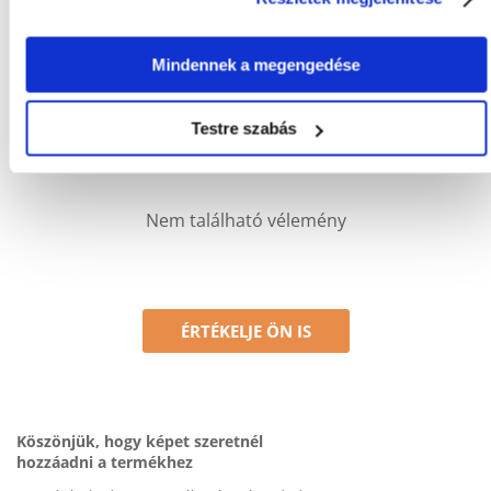
Csak regisztrált FERA.HU vásárlók írhatnak véleményt, akik
megvásárolták ezt a terméket. A csillagok által adott értékelés
Mindennek a megengedése
az összes értékelés átlaga. A felülvizsgálat moderálása után
pozitív és negatív értékeléseket is közzéteszünk.et.
Testre szabás
Értékelések
Nem található vélemény
ÉRTÉKELJE ÖN IS
Köszönjük, hogy képet szeretnél
hozzáadni a termékhez