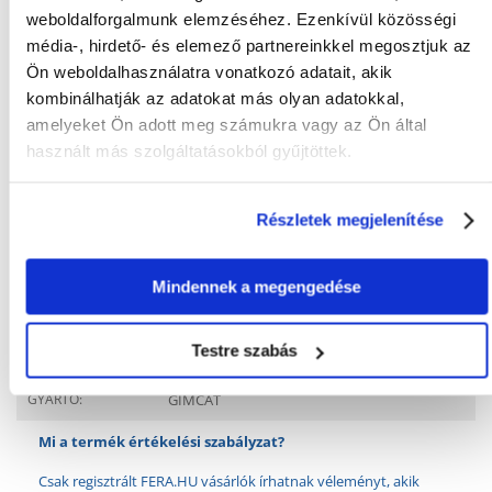
weboldalforgalmunk elemzéséhez. Ezenkívül közösségi
média-, hirdető- és elemező partnereinkkel megosztjuk az
Ön weboldalhasználatra vonatkozó adatait, akik
KÉRDEZZ TŐLÜNK!
kombinálhatják az adatokat más olyan adatokkal,
amelyeket Ön adott meg számukra vagy az Ön által
használt más szolgáltatásokból gyűjtöttek.
Gyakori Kérdések (GYIK)
Részletek megjelenítése
MILYEN
Macska
KISÁLLATNAK:
Mindennek a megengedése
FAJTA:
Étrend-kiegészítő
Tulajdonságok
Testre szabás
GYÁRTÓ:
GIMCAT
Mi a termék értékelési szabályzat?
Csak regisztrált FERA.HU vásárlók írhatnak véleményt, akik