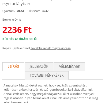
egy tartályban
Gyártó:
Cikkszám:
3237
GIMCAT
Értékelje Ön is
2236
Ft
KÜLDÉS 48 ÓRÁN BELÜL
Képek ügyfeleinkről
További képek megtekintése
LEÍRÁS
JELLEMZŐK
VÉLEMÉNYEK
TOVÁBBI FÉNYKÉPEK
A macskák friss zöldeket esznek, hogy segítsék az emésztést,
különösen akkor, ha szőr- és szőrgombócokat kell eltávolítaniuk.
Annak érdekében, hogy megakadályozzuk őket a szobanövények
rágcsálásában, olyan termékeket kínálunk, amelyeket otthon is meg
lehet termeszteni.