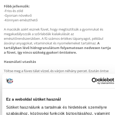
Főbb jellemzők:
-Friss és zöld
-Gyorsan növekvő
-Könnyen emészthető
A macskák azért esznek füvet, hogy megtisztítsák a gyomrukat és
megakadályozzák a szőrlabdák kialakulását az
emésztőrendszerükben. A fű számos értékes tápanyagot, például
ásványi anyagokat, vitaminokat és nyomelemeket tartalmaz.
A
tartályban lévő hidrogranulátum folyamatosan nedvesen tartja
a füvet, így nincs szükség gyakori öntözésre.
Használati utasítás
Töltse meg a füves tálat vízzel, és várjon néhány percet. Ezután öntse
ki az összes vizet - a megfelelő mennyiség már a
hidrogranulátumokban van.
Most helyezze a tálat világos és meleg helyre (pl. ablakpárkányra).
Kerülje azonban a magas hőmérsékletnek és a napnak való közvetlen
kitettséget.
Néhány nap múlva a fűnek kb. 5 cm magasnak kell lennie, és készen áll
Ez a weboldal sütiket használ
a macskája számára. Ahhoz, hogy a fű hosszabb ideig friss maradjon,
Sütiket használunk a tartalmak és hirdetések személyre
öntözze meg újra (kb. 150 ml vízzel).
szabásához, közösségi funkciók biztosításához, valamint