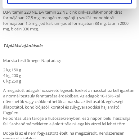
Adalékanyagok 1 kg-onként:
D3-vitamin 220 NE, E-vitamin 22 NE, cink cink-szulfát-monohidrát
formájában 27,5 mg, mangán mangán(II)-szulfát-monohidrát
formájában 1,5 mg, jód kalcium-jodát formájában 83 mg, taurin 2000
mg, biotin 330 mcg.
Táplálási ajánlások:
Macska testtömege: Napi adag:
2 kg 150 g
4 kg 200 g
6 kg 250 g
A megadott adagok hozzávetőlegesek. Ezeket a macskához kell igazítani
a normál testsúly fenntartása érdekében. Az adagok 10-15%-kal
növelhetők vagy csökkenthetők a macska aktivitásától, egészségi
állapotától, kondíciójától, korától és súlygyarapodási hajlamától
függően.
Felbontás után tárolja a hűtőszekrényben, és 2 napon belül használja
fel. Szobahőmérsékleten ajánlott tálalni, egy kis vízzel fel lehet törni.
Dobja ki az el nem fogyasztott ételt, ha megszáradt. Rendszeresen
mossa el a tálakat.