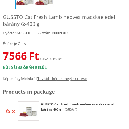
GUSSTO Cat Fresh Lamb nedves macskaeledel
bárány 6x400 g
Gyártó:
Cikkszám:
20001702
GUSSTO
Értékelje Ön is
7566
Ft
(3152.50 Ft / kg)
KÜLDÉS 48 ÓRÁN BELÜL
Képek ügyfeleinkről
További képek megtekintése
Products in package
GUSSTO Cat Fresh Lamb nedves macskaeledel
6 x
(58567)
bárány 400 g