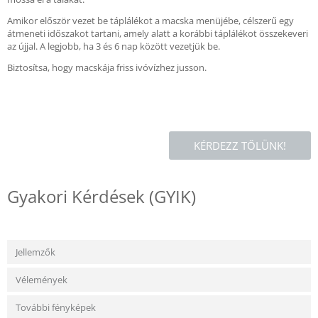
Amikor először vezet be táplálékot a macska menüjébe, célszerű egy
átmeneti időszakot tartani, amely alatt a korábbi táplálékot összekeveri
az újjal. A legjobb, ha 3 és 6 nap között vezetjük be.
Biztosítsa, hogy macskája friss ivóvízhez jusson.
KÉRDEZZ TŐLÜNK!
Gyakori Kérdések (GYIK)
Jellemzők
Vélemények
További fényképek