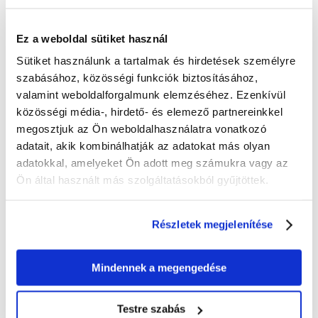
hogy lássuk, hogyan reagál rá a macska szervezete.
Főbb jellemzők:
Ez a weboldal sütiket használ
- Gabonamentes - nem zavarja az emésztést
Sütiket használunk a tartalmak és hirdetések személyre
- Magas húsarány, belsőségek hozzáadása - a megfelelő egyensúly a
macskatáplálásban
szabásához, közösségi funkciók biztosításához,
- 2000 mg taurin az erős látásért, szívért, szép szőrzetért és erős
valamint weboldalforgalmunk elemzéséhez. Ezenkívül
immunitásért
közösségi média-, hirdető- és elemező partnereinkkel
- A nedves pástétom állaga
- Mono-fehérje
megosztjuk az Ön weboldalhasználatra vonatkozó
adatait, akik kombinálhatják az adatokat más olyan
adatokkal, amelyeket Ön adott meg számukra vagy az
Összetétel:
Ön által használt más szolgáltatásokból gyűjtöttek.
70% bárányhús (ebből kb. 2/3 izomhús és szív, kb. 1/3 máj és tüdő),
28,8% saját húsleves, 1% ásványi anyagok, 0,2% máriatövisolaj.
Részletek megjelenítése
Elemzés:
Fehérje: 10,8%, zsír: 7,2%, nyershamu: 3%, nyersrost: 0,4%,
nedvességtartalom: 75%.
Mindennek a megengedése
Kiegyensúlyozott kalcium/foszfor arány 1,06/1 (0,35%/0,33%)
Energiaérték: 117,65 Kcal/100g, 492,27 kJ/100 g
Testre szabás