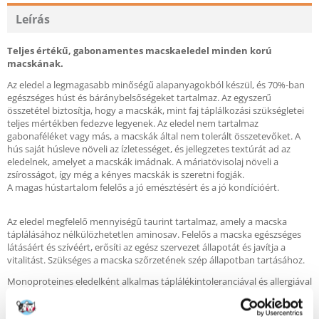
Leírás
Teljes értékű, gabonamentes macskaeledel minden korú
macskának.
Az eledel a legmagasabb minőségű alapanyagokból készül, és 70%-ban
egészséges húst és báránybelsőségeket tartalmaz. Az egyszerű
összetétel biztosítja, hogy a macskák, mint faj táplálkozási szükségletei
teljes mértékben fedezve legyenek. Az eledel nem tartalmaz
gabonaféléket vagy más, a macskák által nem tolerált összetevőket. A
hús saját húsleve növeli az ízletességet, és jellegzetes textúrát ad az
eledelnek, amelyet a macskák imádnak. A máriatövisolaj növeli a
zsírosságot, így még a kényes macskák is szeretni fogják.
A magas hústartalom felelős a jó emésztésért és a jó kondícióért.
Az eledel megfelelő mennyiségű taurint tartalmaz, amely a macska
táplálásához nélkülözhetetlen aminosav. Felelős a macska egészséges
látásáért és szívéért, erősíti az egész szervezet állapotát és javítja a
vitalitást. Szükséges a macska szőrzetének szép állapotban tartásához.
Monoproteines eledelként alkalmas táplálékintoleranciával és allergiával
küzdő macskák számára, valamint egy eliminációs diéta alapjaként is. Ez
abból áll, hogy körülbelül 4 hónapig csak egyféle állati fehérjét etetünk,