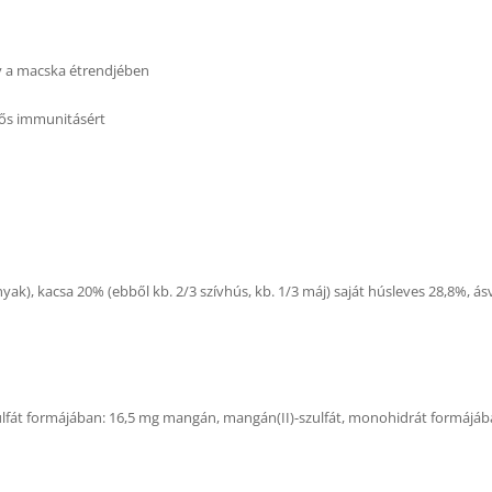
y a macska étrendjében
erős immunitásért
nyak), kacsa 20% (ebből kb. 2/3 szívhús, kb. 1/3 máj) saját húsleves 28,8%, á
szulfát formájában: 16,5 mg mangán, mangán(II)-szulfát, monohidrát formájáb