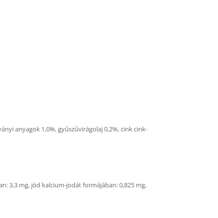
sványi anyagok 1,0%, gyűszűvirágolaj 0,2%, cink cink-
an: 3,3 mg, jód kalcium-jodát formájában: 0,825 mg,