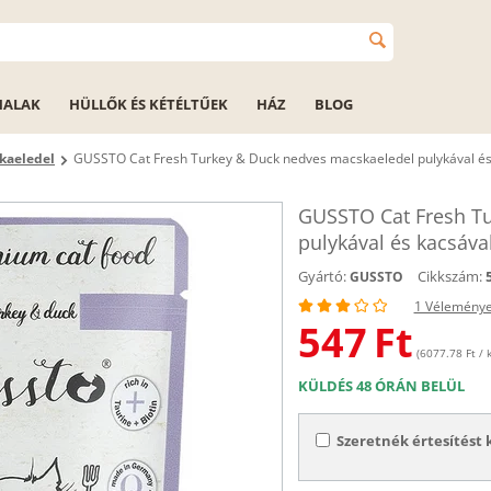
HALAK
HÜLLŐK ÉS KÉTÉLTŰEK
HÁZ
BLOG
kaeledel
GUSSTO Cat Fresh Turkey & Duck nedves macskaeledel pulykával és
GUSSTO Cat Fresh Tu
pulykával és kacsáva
Gyártó:
Cikkszám:
GUSSTO
1 Vélemény
547
Ft
(6077.78 Ft / k
KÜLDÉS 48 ÓRÁN BELÜL
Szeretnék értesítést 