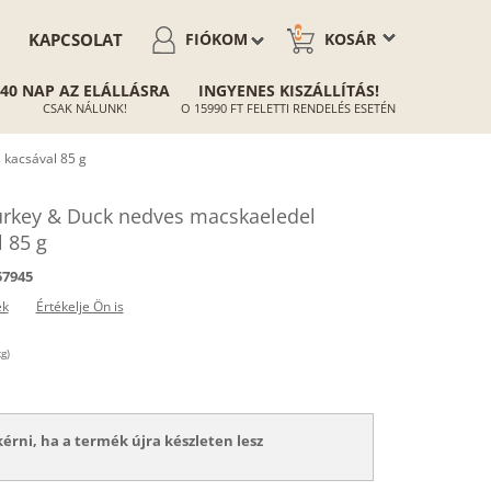
0
KAPCSOLAT
FIÓKOM
KOSÁR
40 NAP AZ ELÁLLÁSRA
INGYENES KISZÁLLÍTÁS!
CSAK NÁLUNK!
O 15990 FT FELETTI RENDELÉS ESETÉN
 kacsával 85 g
rkey & Duck nedves macskaeledel
l 85 g
57945
ek
Értékelje Ön is
g)
kérni, ha a termék újra készleten lesz