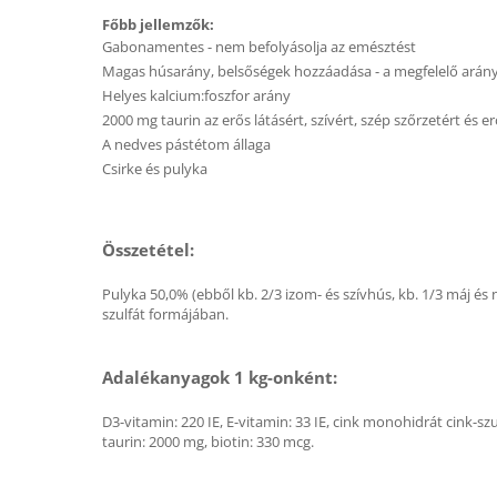
Főbb jellemzők:
Gabonamentes - nem befolyásolja az emésztést
Magas húsarány, belsőségek hozzáadása - a megfelelő arán
Helyes kalcium:foszfor arány
2000 mg taurin az erős látásért, szívért, szép szőrzetért és 
A nedves pástétom állaga
Csirke és pulyka
Összetétel:
Pulyka 50,0% (ebből kb. 2/3 izom- és szívhús, kb. 1/3 máj és 
szulfát formájában.
Adalékanyagok 1 kg-onként:
D3-vitamin: 220 IE, E-vitamin: 33 IE, cink monohidrát cink-
taurin: 2000 mg, biotin: 330 mcg.