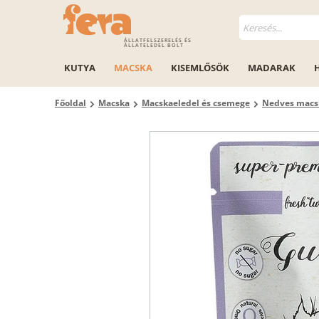
ÁLLATFELSZERELÉS ÉS
ÁLLATELEDEL BOLT
KUTYA
MACSKA
KISEMLŐSÖK
MADARAK
Főoldal
Macska
Macskaeledel és csemege
Nedves macs