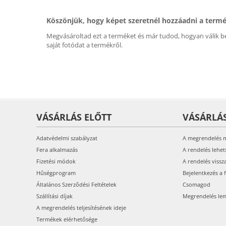
Köszönjük, hogy képet szeretnél hozzáadni a term
Megvásároltad ezt a terméket és már tudod, hogyan válik be
saját fotódat a termékről.
VÁSÁRLÁS ELŐTT
VÁSÁRLÁ
Adatvédelmi szabályzat
A megrendelés 
Fera alkalmazás
A rendelés lehet
Fizetési módok
A rendelés vissz
Hűségprogram
Bejelentkezés a 
Általános Szerződési Feltételek
Csomagod
Szállítási díjak
Megrendelés le
A megrendelés teljesítésének ideje
Termékek elérhetősége