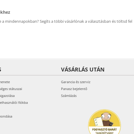
ékhez
 a mindennapokban? Segíts a többi vásárlónak a választásban és töltsd fel
S
VÁSÁRLÁS UTÁN
menete
Garancia és szerviz
séges státuszai
Panasz bejelentő
aigazolása
Számlázás
felhasználói fiókba
mondása