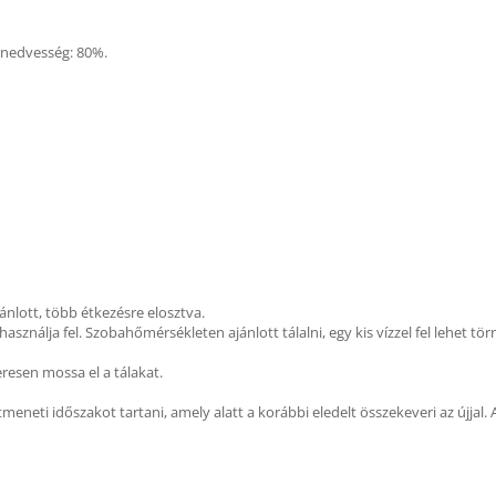
, nedvesség: 80%.
nlott, több étkezésre elosztva.
ználja fel. Szobahőmérsékleten ajánlott tálalni, egy kis vízzel fel lehet törn
resen mossa el a tálakat.
eneti időszakot tartani, amely alatt a korábbi eledelt összekeveri az újjal. 