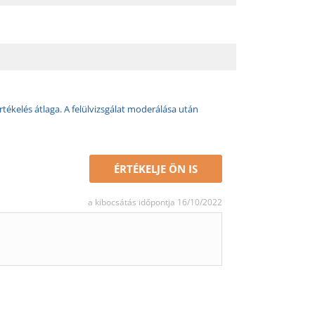
rtékelés átlaga. A felülvizsgálat moderálása után
ÉRTÉKELJE ÖN IS
a kibocsátás időpontja 16/10/2022