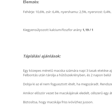
Elemzés:
Fehérje: 10,6%, zsír: 6,4%, nyershamu: 2,5%, nyersrost: 0,4%
Kiegyensúlyozott kalcium/foszfor arány
1,19 / 1
Táplálási ajánlások:
Egy közepes méretű macska számára napi 3 tasak etetése ajá
Felbontás után tárolja a hűtőszekrényben, és 2 napon belül has
Dobja ki az el nem fogyasztott ételt, ha megszáradt. Rendsze
Amikor először vezet be macskájának eledelt, célszerű egy átm
Biztosítsa, hogy macskája friss ivóvízhez jusson.