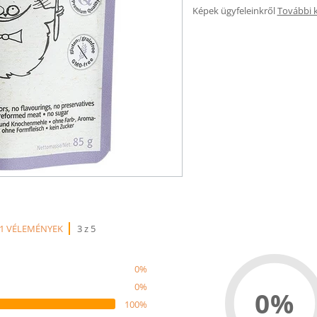
Képek ügyfeleinkről
További 
1 VÉLEMÉNYEK
3 z 5
0%
0%
0%
100%