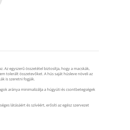
mend
. Az egyszerű összetétel biztosítja, hogy a macskák,
em tolerált összetevőket. A hús saját húsleve növeli az
k is szeretni fogják.
yagok aránya minimalizálja a húgyúti és csontbetegségek
es látásáért és szívéért, erősíti az egész szervezet