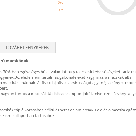
0%
0%
Recom
TOVÁBBI FÉNYKÉPEK
orú macskának.
 70%-ban egészséges húst, valamint pulyka- és csirkebelsőségeket tartalmaz
legyenek. Az eledel nem tartalmaz gabonaféléket vagy más, a macskák által n
t a macskák imádnak. A tövisolaj növeli a zsírosságot, így még a kényes macská
óért.
 Ez nagyon fontos a macskák táplálása szempontjából, mivel ezen ásványi an
acskák táplálkozásához nélkülözhetetlen aminosav. Felelős a macska egészség
ének szép állapotban tartásához.