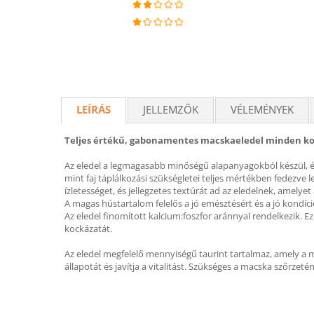
LEÍRÁS
JELLEMZŐK
VÉLEMÉNYEK
Teljes értékű, gabonamentes macskaeledel minden k
Az eledel a legmagasabb minőségű alapanyagokból készül, és
mint faj táplálkozási szükségletei teljes mértékben fedezve 
ízletességet, és jellegzetes textúrát ad az eledelnek, amelye
A magas hústartalom felelős a jó emésztésért és a jó kondíci
Az eledel finomított kalcium:foszfor aránnyal rendelkezik.
kockázatát.
Az eledel megfelelő mennyiségű taurint tartalmaz, amely a m
állapotát és javítja a vitalitást. Szükséges a macska szőrzet