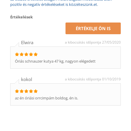
pozitív és negatív értékeléseket is közzéteszünk.et.
Értékelések
ÉRTÉKELJE ÖN IS
Elwira
a kibocsátás időpontja 27/05/2020
Óriás schnauzer kutya 47 kg, nagyon elégedett
kokol
a kibocsátás időpontja 01/10/2019
az én óriási orrcimpám boldog, én is.