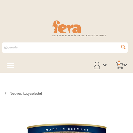
ÁLLATFELSZERELÉS ÉS ÁLLATELEDEL BOLT
0
Nedves kutyaeledel