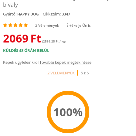
bivaly
Gyártó:
Cikkszám:
3347
HAPPY DOG
2 Vélemények
Értékelje Ön is
2069
Ft
(2586.25 Ft / kg)
KÜLDÉS 48 ÓRÁN BELÜL
Képek ügyfeleinkről
További képek megtekintése
2 VÉLEMÉNYEK
5 z 5
100%