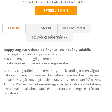
100% AZ ÜGYFELEK AJÁNLJÁK EZT A TERMÉKET
ÉRTÉKELJE ÖN IS
Recommend
LEÍRÁS
JELLEMZŐK
VÉLEMÉNYEK
TOVÁBBI FÉNYKÉPEK
Happy Dog 100% tiszta bölényhús - 0% növényi adalék.
Kizárólagos táplálék kutyák számára
100% bölényhús - egyfajta fehérje
Ideális táplálékintolerancia és allergia esetén
A Happy Dog Büffel Pur nedves kutyatáp kizárólag frissen vágott
őshonos bölényből származó hús felhasználásával készül, és nem
tartalmaz szóját, növényi adalékokat, színezéket és tartósítószert.
A Büffel Pur nedves kutyaeledel egyetlen fehérjeforrást tartalmaz,
ezért kiválóan alkalmas táplálékintolerancia és allergia esetén történő
táplálásra.