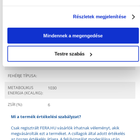
Javasolt felhasználás
Részletek megjelenítése
ÉLETSZAKASZ:
Felnőtt
KÜLÖNLEGES
Allergia és bőrproblémák
IGÉNYEK:
Mindennek a megengedése
Összetevők
Testre szabás
FEHÉRJE (%):
11.5
FEHÉRJE TÍPUSA:
METABOLIKUS
1030
ENERGIA (KCAL/KG):
ZSÍR (%):
6
Mi a termék értékelési szabályzat?
Csak regisztrált FERA.HU vásárlók írhatnak véleményt, akik
megvásárolták ezt a terméket. A csillagok által adott értékelés
az összes értékelés átlaga. A felülvizsgálat moderálása után