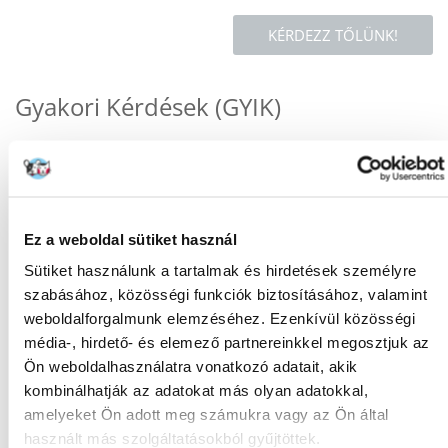
KÉRDEZZ TŐLÜNK!
Gyakori Kérdések (GYIK)
MILYEN
Kutya
KISÁLLATNAK:
Ez a weboldal sütiket használ
FAJTA:
Eledel
Sütiket használunk a tartalmak és hirdetések személyre
Tulajdonságok
szabásához, közösségi funkciók biztosításához, valamint
weboldalforgalmunk elemzéséhez. Ezenkívül közösségi
ÁLLAT MÉRETE:
Univerzális
média-, hirdető- és elemező partnereinkkel megosztjuk az
CSOMAG SÚLYA
0.8
Ön weboldalhasználatra vonatkozó adatait, akik
(KG):
kombinálhatják az adatokat más olyan adatokkal,
amelyeket Ön adott meg számukra vagy az Ön által
GYÁRTÓ:
HAPPY DOG
használt más szolgáltatásokból gyűjtöttek.