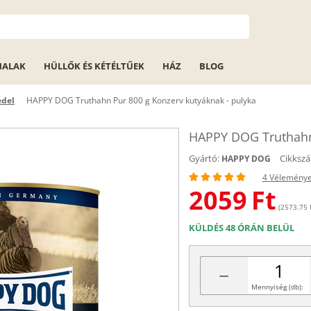
HALAK
HÜLLŐK ÉS KÉTÉLTŰEK
HÁZ
BLOG
edel
HAPPY DOG Truthahn Pur 800 g Konzerv kutyáknak - pulyka
HAPPY DOG Truthahn 
Gyártó:
Cikksz
HAPPY DOG
4 Vélemény
2059
Ft
(2573.75 F
KÜLDÉS 48 ÓRÁN BELÜL
−
Mennyiség (db):