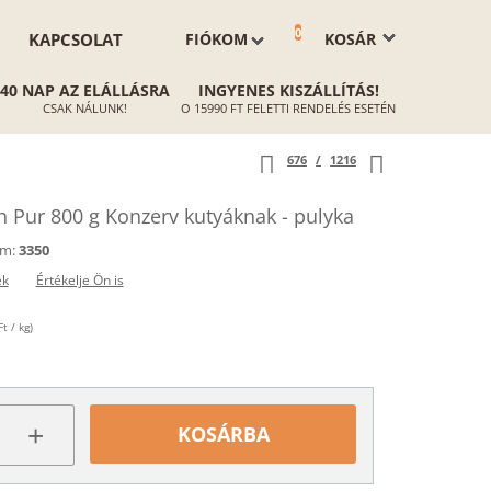
0
KAPCSOLAT
FIÓKOM
KOSÁR
40 NAP AZ ELÁLLÁSRA
INGYENES KISZÁLLÍTÁS!
CSAK NÁLUNK!
O 15990 FT FELETTI RENDELÉS ESETÉN
676
/
1216
Pur 800 g Konzerv kutyáknak - pulyka
ám:
3350
ek
Értékelje Ön is
t / kg)
+
KOSÁRBA