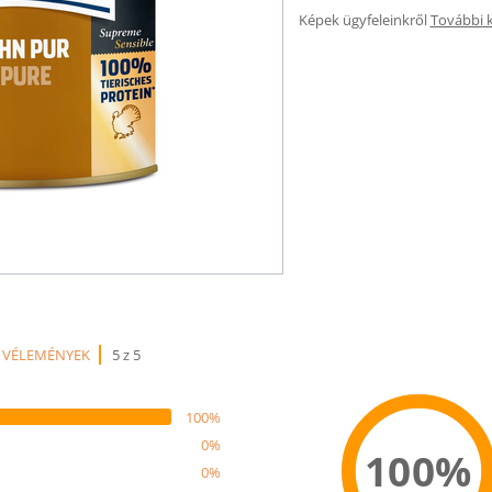
Képek ügyfeleinkről
További 
 VÉLEMÉNYEK
5 z 5
100%
0%
100%
0%