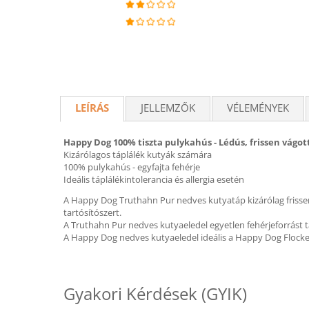
LEÍRÁS
JELLEMZŐK
VÉLEMÉNYEK
Happy Dog 100% tiszta pulykahús - Lédús, frissen vágo
Kizárólagos táplálék kutyák számára
100% pulykahús - egyfajta fehérje
Ideális táplálékintolerancia és allergia esetén
A Happy Dog Truthahn Pur nedves kutyatáp kizárólag frissen
tartósítószert.
A Truthahn Pur nedves kutyaeledel egyetlen fehérjeforrást ta
A Happy Dog nedves kutyaeledel ideális a Happy Dog Flocken
Gyakori Kérdések (GYIK)