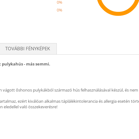
0%
0%
Recom
TOVÁBBI FÉNYKÉPEK
tt pulykahús - más semmi.
 vágott őshonos pulykákból származó hús felhasználásával készül, és nem t
rtalmaz, ezért kiválóan alkalmas táplálékintolerancia és allergia esetén tört
 eledellel való összekeverésre!