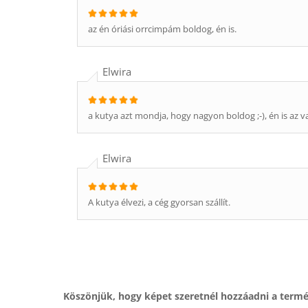
az én óriási orrcimpám boldog, én is.
Elwira
a kutya azt mondja, hogy nagyon boldog ;-), én is az v
Elwira
A kutya élvezi, a cég gyorsan szállít.
Köszönjük, hogy képet szeretnél hozzáadni a term