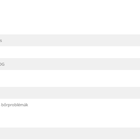
is
OG
és bőrproblémák