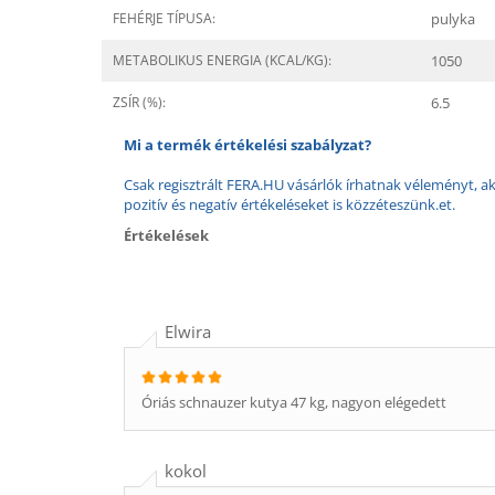
FEHÉRJE TÍPUSA:
pulyka
METABOLIKUS ENERGIA (KCAL/KG):
1050
ZSÍR (%):
6.5
Mi a termék értékelési szabályzat?
Csak regisztrált FERA.HU vásárlók írhatnak véleményt, aki
pozitív és negatív értékeléseket is közzéteszünk.et.
Értékelések
Elwira
Óriás schnauzer kutya 47 kg, nagyon elégedett
kokol