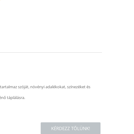
mend
artalmaz szóját, növényi adalékokat, színezéket és
énő táplálásra.
KÉRDEZZ TŐLÜNK!