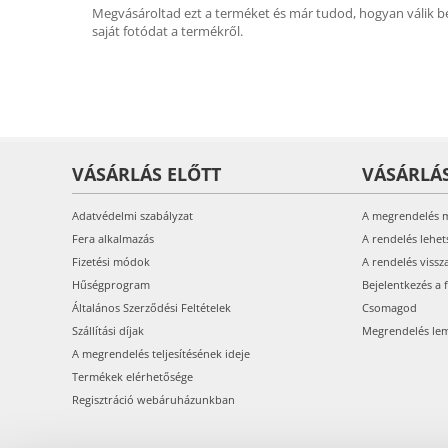
Megvásároltad ezt a terméket és már tudod, hogyan válik be
saját fotódat a termékről.
VÁSÁRLÁS ELŐTT
VÁSÁRLÁ
Adatvédelmi szabályzat
A megrendelés 
Fera alkalmazás
A rendelés lehet
Fizetési módok
A rendelés vissz
Hűségprogram
Bejelentkezés a 
Általános Szerződési Feltételek
Csomagod
Szállítási díjak
Megrendelés le
A megrendelés teljesítésének ideje
Termékek elérhetősége
Regisztráció webáruházunkban