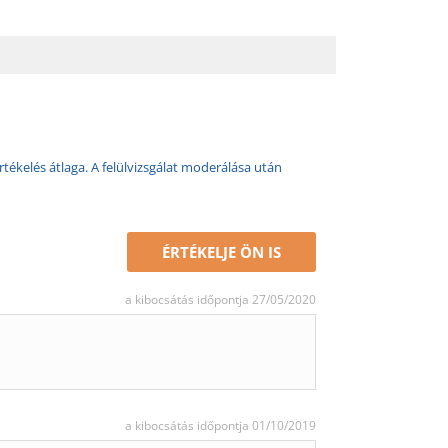
rtékelés átlaga. A felülvizsgálat moderálása után
ÉRTÉKELJE ÖN IS
a kibocsátás időpontja 27/05/2020
a kibocsátás időpontja 01/10/2019