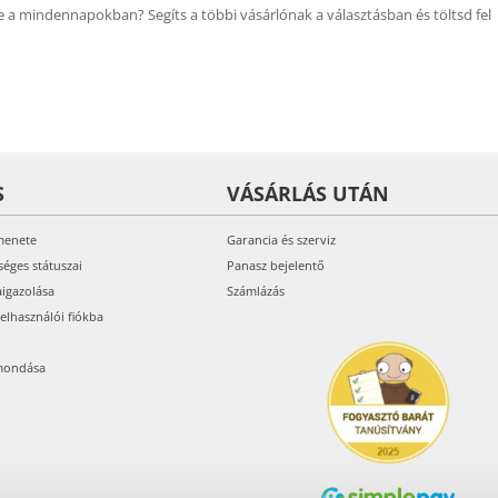
 a mindennapokban? Segíts a többi vásárlónak a választásban és töltsd fel
S
VÁSÁRLÁS UTÁN
menete
Garancia és szerviz
séges státuszai
Panasz bejelentő
aigazolása
Számlázás
felhasználói fiókba
mondása