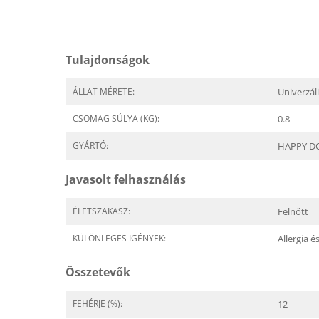
Tulajdonságok
ÁLLAT MÉRETE:
Univerzál
CSOMAG SÚLYA (KG):
0.8
GYÁRTÓ:
HAPPY D
Javasolt felhasználás
ÉLETSZAKASZ:
Felnőtt
KÜLÖNLEGES IGÉNYEK:
Allergia 
Összetevők
FEHÉRJE (%):
12