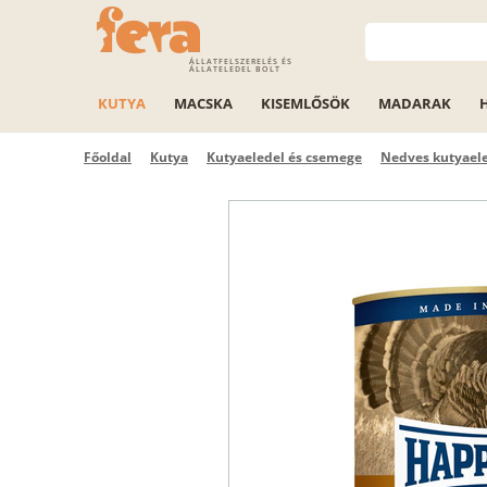
ÁLLATFELSZERELÉS ÉS
ÁLLATELEDEL BOLT
KUTYA
MACSKA
KISEMLŐSÖK
MADARAK
Főoldal
Kutya
Kutyaeledel és csemege
Nedves kutyael