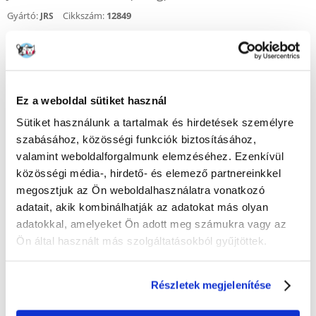
Gyártó:
Cikkszám:
12849
JRS
Értékelje Ön is
1991
Ft
(284.43 Ft / l)
KÜLDÉS 48 ÓRÁN BELÜL
Ez a weboldal sütiket használ
Sütiket használunk a tartalmak és hirdetések személyre
Képek ügyfeleinkről
További képek megtekintése
szabásához, közösségi funkciók biztosításához,
valamint weboldalforgalmunk elemzéséhez. Ezenkívül
közösségi média-, hirdető- és elemező partnereinkkel
Leírás
megosztjuk az Ön weboldalhasználatra vonatkozó
adatait, akik kombinálhatják az adatokat más olyan
adatokkal, amelyeket Ön adott meg számukra vagy az
Ön által használt más szolgáltatásokból gyűjtöttek.
KÉRDEZZ TŐLÜNK!
Részletek megjelenítése
Gyakori Kérdések (GYIK)