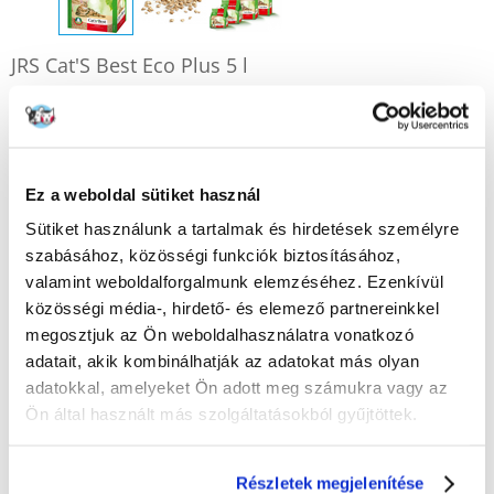
JRS Cat'S Best Eco Plus 5 l
Gyártó:
Cikkszám:
35688
JRS
Értékelje Ön is
1889
Ft
Ez a weboldal sütiket használ
(377.80 Ft / l)
Sütiket használunk a tartalmak és hirdetések személyre
KÜLDÉS 48 ÓRÁN BELÜL
szabásához, közösségi funkciók biztosításához,
Képek ügyfeleinkről
További képek megtekintése
valamint weboldalforgalmunk elemzéséhez. Ezenkívül
közösségi média-, hirdető- és elemező partnereinkkel
megosztjuk az Ön weboldalhasználatra vonatkozó
Leírás
adatait, akik kombinálhatják az adatokat más olyan
adatokkal, amelyeket Ön adott meg számukra vagy az
Ön által használt más szolgáltatásokból gyűjtöttek.
Részletek megjelenítése
KÉRDEZZ TŐLÜNK!