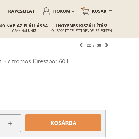
0
KAPCSOLAT
FIÓKOM
KOSÁR
40 NAP AZ ELÁLLÁSRA
INGYENES KISZÁLLÍTÁS!
CSAK NÁLUNK!
O 15990 FT FELETTI RENDELÉS ESETÉN
22
/
38
ti - citromos fűrészpor 60 l
 l)
+
KOSÁRBA