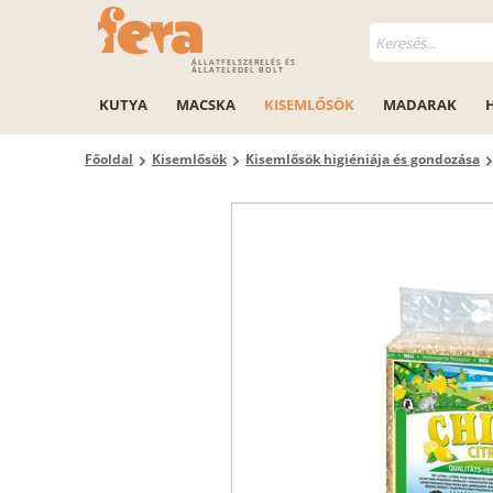
ÁLLATFELSZERELÉS ÉS
ÁLLATELEDEL BOLT
KUTYA
MACSKA
KISEMLŐSÖK
MADARAK
Főoldal
Kisemlősök
Kisemlősök higiéniája és gondozása