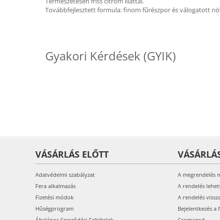
Természetesen friss citrom illattal.
Továbbfejlesztett formula: finom fűrészpor és válogatott 
Gyakori Kérdések (GYIK)
VÁSÁRLÁS ELŐTT
VÁSÁRLÁ
Adatvédelmi szabályzat
A megrendelés 
Fera alkalmazás
A rendelés lehet
Fizetési módok
A rendelés vissz
Hűségprogram
Bejelentkezés a 
Általános Szerződési Feltételek
Csomagod