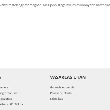
növényi rostok egy csomagban. Még jobb szagelnyelés és könnyebb használat
S
VÁSÁRLÁS UTÁN
menete
Garancia és szerviz
séges státuszai
Panasz bejelentő
aigazolása
Számlázás
felhasználói fiókba