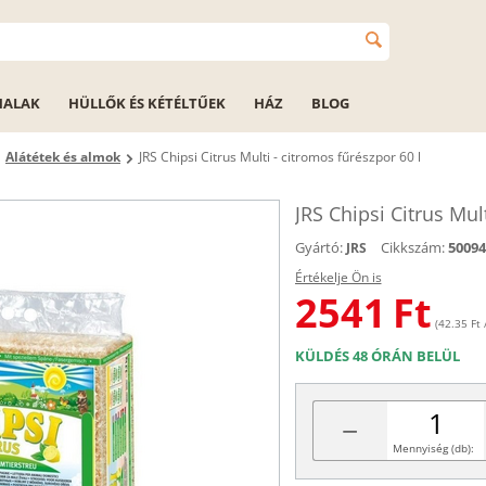
HALAK
HÜLLŐK ÉS KÉTÉLTŰEK
HÁZ
BLOG
Alátétek és almok
JRS Chipsi Citrus Multi - citromos fűrészpor 60 l
JRS Chipsi Citrus Mul
Gyártó:
Cikkszám:
50094
JRS
Értékelje Ön is
2541
Ft
(42.35 Ft /
KÜLDÉS 48 ÓRÁN BELÜL
−
Mennyiség (db):