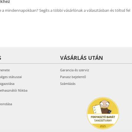
ékhez
 a mindennapokban? Segíts a többi vásárlónak a választásban és töltsd fel
S
VÁSÁRLÁS UTÁN
menete
Garancia és szerviz
séges státuszai
Panasz bejelentő
aigazolása
Számlázás
felhasználói fiókba
mondása