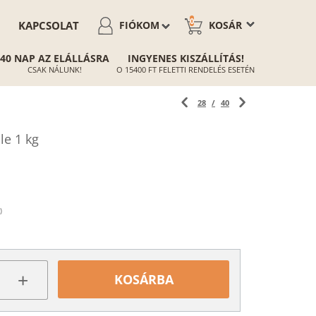
0
KAPCSOLAT
FIÓKOM
KOSÁR
40 NAP AZ ELÁLLÁSRA
INGYENES KISZÁLLÍTÁS!
CSAK NÁLUNK!
O 15400 FT FELETTI RENDELÉS ESETÉN
28
/
40
le 1 kg
)
+
KOSÁRBA