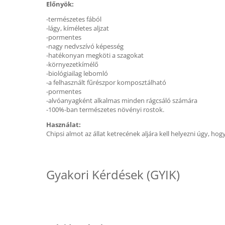
Előnyök:
-természetes fából
-lágy, kíméletes aljzat
-pormentes
-nagy nedvszívó képesség
-hatékonyan megköti a szagokat
-környezetkímélő
-biológiailag lebomló
-a felhasznált fűrészpor komposztálható
-pormentes
-alvóanyagként alkalmas minden rágcsáló számára
-100%-ban természetes növényi rostok.
Használat:
Chipsi almot az állat ketrecének aljára kell helyezni úgy, ho
Gyakori Kérdések (GYIK)