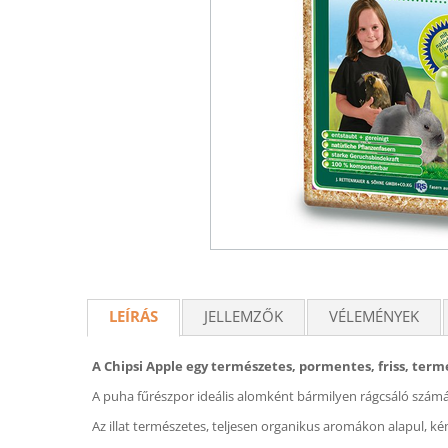
LEÍRÁS
JELLEMZŐK
VÉLEMÉNYEK
A Chipsi Apple egy természetes, pormentes, friss, term
A puha fűrészpor ideális alomként bármilyen rágcsáló számá
Az illat természetes, teljesen organikus aromákon alapul, k