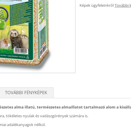
Képek ügyfeleinkről
További 
TOVÁBBI FÉNYKÉPEK
észetes alma illatú, természetes almaillatot tartalmazó alom a kisál
ra, tökéletes nyulak és vadászgörények számára is.
émiai adalékanyagok nélkül.