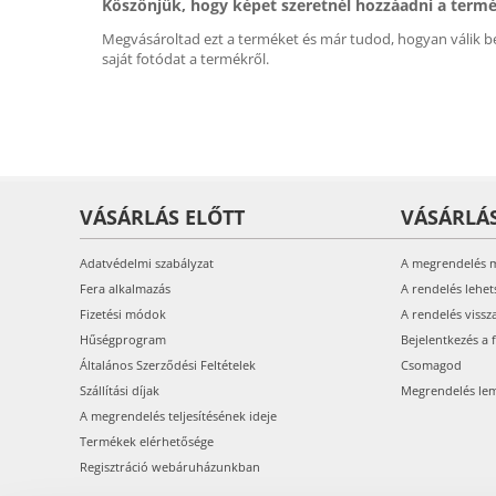
Köszönjük, hogy képet szeretnél hozzáadni a term
Megvásároltad ezt a terméket és már tudod, hogyan válik be
saját fotódat a termékről.
VÁSÁRLÁS ELŐTT
VÁSÁRLÁ
Adatvédelmi szabályzat
A megrendelés 
Fera alkalmazás
A rendelés lehet
Fizetési módok
A rendelés vissz
Hűségprogram
Bejelentkezés a 
Általános Szerződési Feltételek
Csomagod
Szállítási díjak
Megrendelés le
A megrendelés teljesítésének ideje
Termékek elérhetősége
Regisztráció webáruházunkban