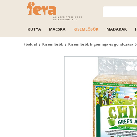
ÁLLATFELSZERELÉS ÉS
ÁLLATELEDEL BOLT
KUTYA
MACSKA
KISEMLŐSÖK
MADARAK
Főoldal
Kisemlősök
Kisemlősök higiéniája és gondozása