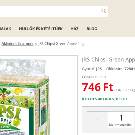
HALAK
HÜLLŐK ÉS KÉTÉLTŰEK
HÁZ
BLOG
Alátétek és almok
JRS Chipsi Green Apple 1 kg
JRS Chipsi Green App
Gyártó:
Cikkszám:
72801
JRS
Értékelje Ön is
746
Ft
(746.00 Ft / kg
KÜLDÉS 48 ÓRÁN BELÜL
−
Mennyiség (db):