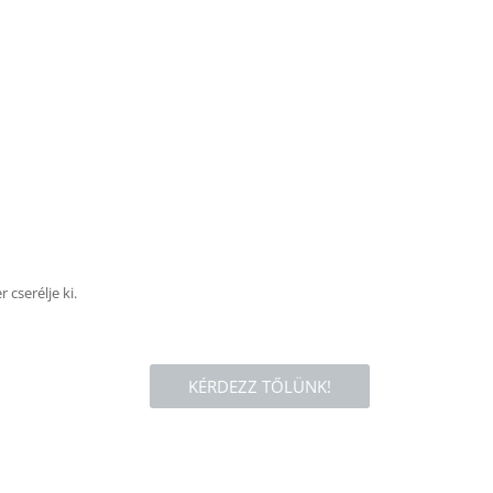
 cserélje ki.
KÉRDEZZ TŐLÜNK!