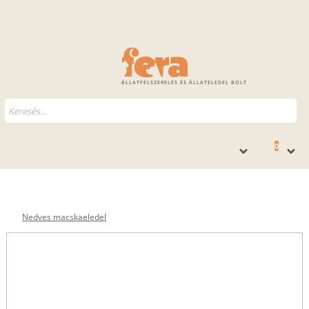
ÁLLATFELSZERELÉS ÉS ÁLLATELEDEL BOLT
0
Nedves macskaeledel