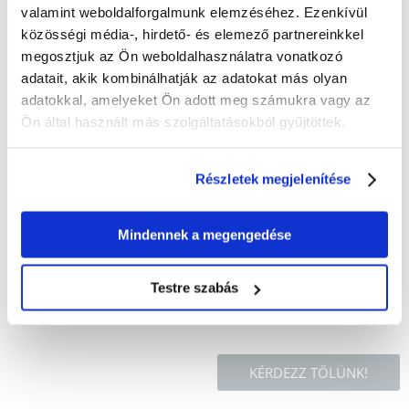
csirkehús közötti különbségeket tekintve:
valamint weboldalforgalmunk elemzéséhez. Ezenkívül
Nyersfehérje 13%.
közösségi média-, hirdető- és elemező partnereinkkel
Zsírtartalom 1 %.
megosztjuk az Ön weboldalhasználatra vonatkozó
Nyersrosttartalom 0,5
Nyers hamu 1,5
adatait, akik kombinálhatják az adatokat más olyan
Nedvességtartalom 83
adatokkal, amelyeket Ön adott meg számukra vagy az
Kalóriatartalom / 100 g: 66 kcal
Ön által használt más szolgáltatásokból gyűjtöttek.
Táplálási ajánlások
Macska súlya 4 kg: kb. 3 etetés naponta.
Részletek megjelenítése
Adalékanyagok
Nem áll rendelkezésre
Mindennek a megengedése
A napi szükséglet életkor, aktivitás és fajta szerint változik. Mindig
elegendő friss ivóvizet biztosítson.
Testre szabás
KÉRDEZZ TŐLÜNK!