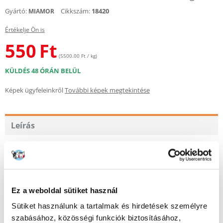
Gyártó:
Cikkszám:
18420
MIAMOR
Értékelje Ön is
550
Ft
(5500.00 Ft / kg)
KÜLDÉS 48 ÓRÁN BELÜL
Képek ügyfeleinkről
További képek megtekintése
Leírás
Kizárólag könnyű csirkefilé darabok finom kocsonyában, kézzel
csomagolva, kiváló minőségű alapanyagokkal. A legmagasabb
színvonalú filé különlegesség - különösen könnyen emészthető, igényes
macskák számára. Idős és túlsúlyos macskák számára is.
Ez a weboldal sütiket használ
Összetétel:
48% csirke, 6,5% sonka
Sütiket használunk a tartalmak és hirdetések személyre
szabásához, közösségi funkciók biztosításához,
Elemzés: A csirke és a csirkehús összetételét tekintve a csirke és a