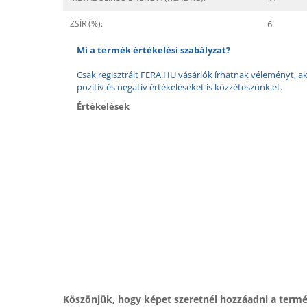
ZSÍR (%):
6
Mi a termék értékelési szabályzat?
Csak regisztrált FERA.HU vásárlók írhatnak véleményt, aki
pozitív és negatív értékeléseket is közzéteszünk.et.
Értékelések
Köszönjük, hogy képet szeretnél hozzáadni a term