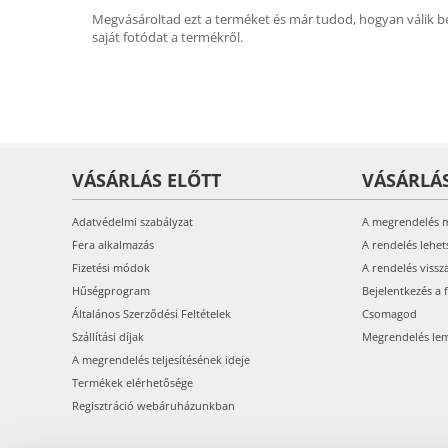
Megvásároltad ezt a terméket és már tudod, hogyan válik be
saját fotódat a termékről.
VÁSÁRLÁS ELŐTT
VÁSÁRLÁ
Adatvédelmi szabályzat
A megrendelés 
Fera alkalmazás
A rendelés lehet
Fizetési módok
A rendelés vissz
Hűségprogram
Bejelentkezés a 
Általános Szerződési Feltételek
Csomagod
Szállítási díjak
Megrendelés le
A megrendelés teljesítésének ideje
Termékek elérhetősége
Regisztráció webáruházunkban