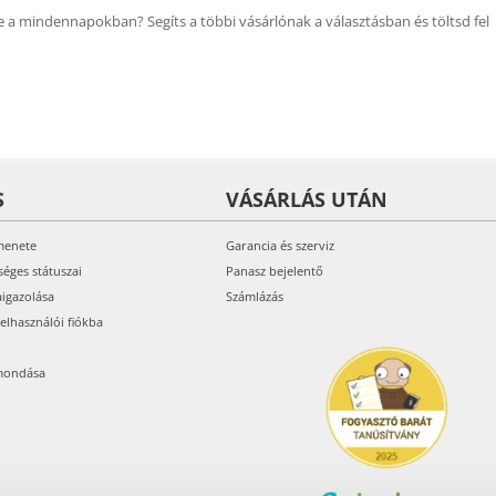
 a mindennapokban? Segíts a többi vásárlónak a választásban és töltsd fel
S
VÁSÁRLÁS UTÁN
menete
Garancia és szerviz
séges státuszai
Panasz bejelentő
aigazolása
Számlázás
felhasználói fiókba
mondása