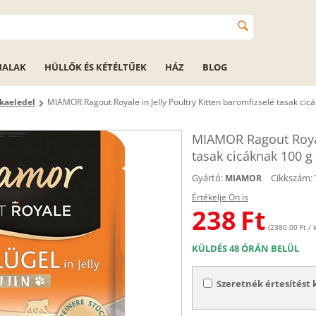
HALAK
HÜLLŐK ÉS KÉTÉLTŰEK
HÁZ
BLOG
kaeledel
MIAMOR Ragout Royale in Jelly Poultry Kitten baromfizselé tasak cic
MIAMOR Ragout Royale
tasak cicáknak 100 g
Gyártó:
Cikkszám:
MIAMOR
Értékelje Ön is
238
Ft
(2380.00 Ft / k
KÜLDÉS 48 ÓRÁN BELÜL
Szeretnék értesítést 