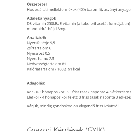
Összetétel
Hús és állati melléktermékek (40% baromfi), ásványi anyago
Adalékanyagok
D3-vitamin 250I.E., E-vitamin (a-tokoferil-acetát formájában
monohidrátból) 18mg.
Analízis %
Nyersfehérje 9,5
Zsírtartalom 6
Nyersrost 0,5
Nyers hamu 2,5
Nedvességtartalom 81
Kalóriatartalom / 100 g: 91 kcal
Adagolás:
Kor - 0-3 hónapos kor: 2-3 friss tasak naponta 4-5 étkezésre 
Életkor - 4 hónapos kor felett: 3 friss tasak naponta 3 étkezé
Kérjük, mindig gondoskodjon elegendő friss ivóvízről.
Gyakori Kérdések (GYIK)