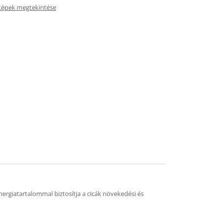
képek megtekintése
nergiatartalommal biztosítja a cicák növekedési és