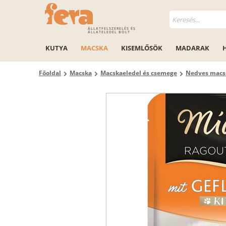
ÁLLATFELSZERELÉS ÉS
ÁLLATELEDEL BOLT
KUTYA
MACSKA
KISEMLŐSÖK
MADARAK
Főoldal
Macska
Macskaeledel és csemege
Nedves macs