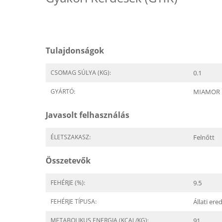
Tulajdonságok
CSOMAG SÚLYA (KG):
0.1
GYÁRTÓ:
MIAMOR
Javasolt felhasználás
ÉLETSZAKASZ:
Felnőtt
Összetevők
FEHÉRJE (%):
9.5
FEHÉRJE TÍPUSA:
Állati er
METABOLIKUS ENERGIA (KCAL/KG):
91