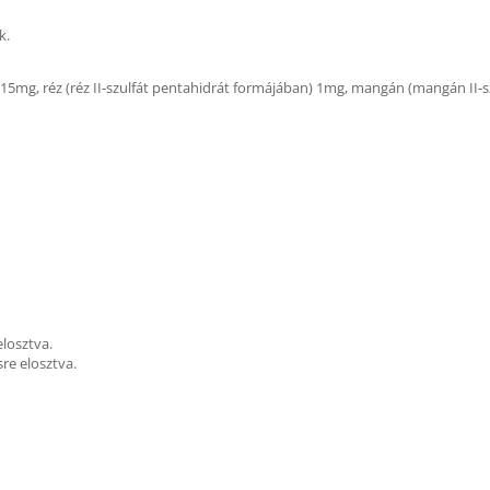
k.
) 15mg, réz (réz II-szulfát pentahidrát formájában) 1mg, mangán (mangán II-s
elosztva.
sre elosztva.