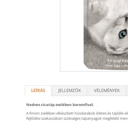
LEÍRÁS
JELLEMZŐK
VÉLEMÉNYEK
Nedves cicatáp zselében baromfival.
A finom zselében elkészített húsdarabok ízletes és tápláló 
fejlődési szakaszában szükséges tápanyagok megfelelő menny