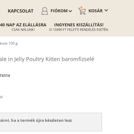
0
KAPCSOLAT
FIÓKOM
KOSÁR
40 NAP AZ ELÁLLÁSRA
INGYENES KISZÁLLÍTÁS!
CSAK NÁLUNK!
O 15990 FT FELETTI RENDELÉS ESETÉN
áknak 100 g
 in Jelly Poultry Kitten baromfizselé
74314
g)
kérni, ha a termék újra készleten lesz