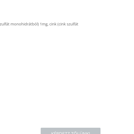
zulfát monohidrátból) 1mg, cink (cink szulfát
KÉRDEZZ TŐLÜNK!