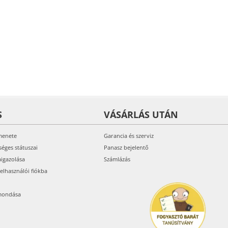
S
VÁSÁRLÁS UTÁN
menete
Garancia és szerviz
séges státuszai
Panasz bejelentő
aigazolása
Számlázás
felhasználói fiókba
mondása