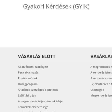
Gyakori Kérdések (GYIK)
VÁSÁRLÁS ELŐTT
VÁSÁRLÁ
Adatvédelmi szabályzat
A megrendelés 
Fera alkalmazás
A rendelés lehet
Fizetési módok
A rendelés vissz
Hűségprogram
Bejelentkezés a 
Általános Szerződési Feltételek
Csomagod
Szállítási díjak
Megrendelés le
A megrendelés teljesítésének ideje
Termékek elérhetősége