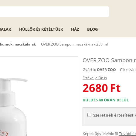
HALAK
HÜLLŐK ÉS KÉTÉLTŰEK
HÁZ
BLOG
ikumok macskáknak
OVER ZOO Sampon macskáknak 250 ml
OVER ZOO Sampon m
Gyártó:
Cikkszám
OVER ZOO
Értékelje Ön is
2680
Ft
KÜLDÉS 48 ÓRÁN BELÜL
Szeretnék értesítést 
Képek ügyfeleinkről
További 