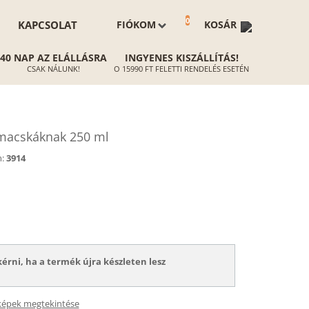
0
KAPCSOLAT
FIÓKOM
KOSÁR
40 NAP AZ ELÁLLÁSRA
INGYENES KISZÁLLÍTÁS!
CSAK NÁLUNK!
O 15990 FT FELETTI RENDELÉS ESETÉN
acskáknak 250 ml
:
3914
kérni, ha a termék újra készleten lesz
képek megtekintése