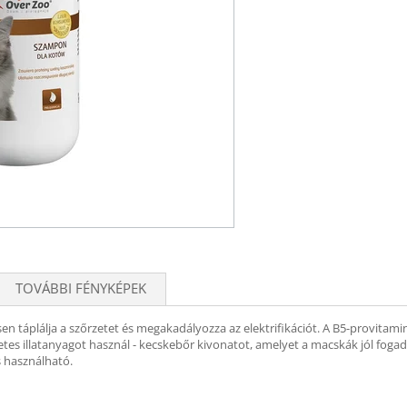
TOVÁBBI FÉNYKÉPEK
táplálja a szőrzetet és megakadályozza az elektrifikációt. A B5-provitamin
etes illatanyagot használ - kecskebőr kivonatot, amelyet a macskák jól fo
s használható.