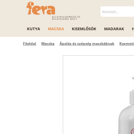
ÁLLATFELSZERELÉS ÉS
ÁLLATELEDEL BOLT
KUTYA
MACSKA
KISEMLŐSÖK
MADARAK
Főoldal
Macska
Ápolás és szépség macskáknak
Kozmet