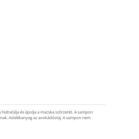
 hidratálja és ápolja a macska szőrzetét. A sampon
gadnak. Adalékanyag az avokádóolaj. A sampon nem