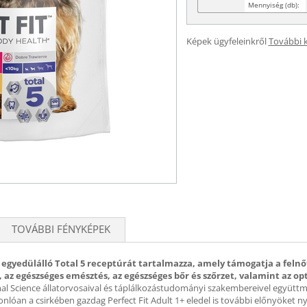
Mennyiség (db):
Képek ügyfeleinkről
További 
TOVÁBBI FÉNYKÉPEK
 az egyedülálló Total 5 receptúrát tartalmazza, amely támogatja a feln
 az egészséges emésztés, az egészséges bőr és szőrzet, valamint az op
mal Science állatorvosaival és táplálkozástudományi szakembereivel együttmű
lóan a csirkében gazdag Perfect Fit Adult 1+ eledel is további előnyöket ny