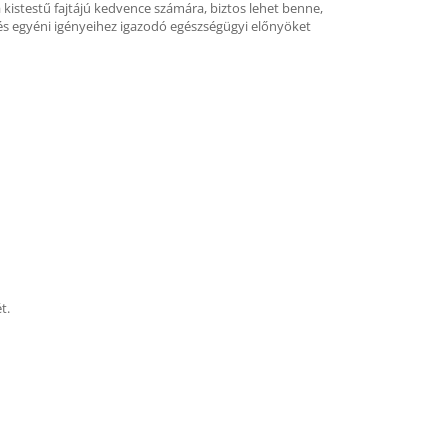
kistestű fajtájú kedvence számára, biztos lehet benne,
 és egyéni igényeihez igazodó egészségügyi előnyöket
t.