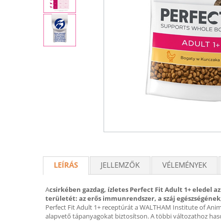
LEÍRÁS
JELLEMZŐK
VÉLEMÉNYEK
A
csirkében gazdag, ízletes Perfect Fit Adult 1+ eledel
területét: az erős immunrendszer, a száj egészségének,
Perfect Fit Adult 1+ receptúrát a WALTHAM Institute of Ani
alapvető tápanyagokat biztosítson. A többi változathoz hason