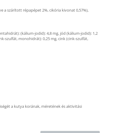
ve a szárított répapépet 2%, cikória kivonat 0,57%),
ntahidrát): (kálium-jodid): 4,8 mg, jód (kálium-jodid): 1,2
k-szulfát, monohidrát): 0,25 mg, cink (cink-szulfát,
yiségét a kutya korának, méretének és aktivitási