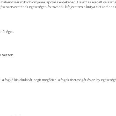
élrendszer mikrobiomjának ápolása érdekében. Ha ezt az eledelt választja 
gész szervezetének egészségét, és további, kifejezetten a kutya életkorához
inőséget.
b tartson.
 fogkő kialakulását, segít megőrizni a fogak tisztaságát és az íny egészségé