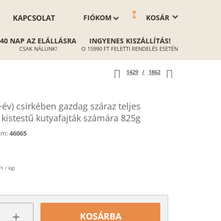
0
KAPCSOLAT
FIÓKOM
KOSÁR
40 NAP AZ ELÁLLÁSRA
INGYENES KISZÁLLÍTÁS!
CSAK NÁLUNK!
O 15990 FT FELETTI RENDELÉS ESETÉN
1429
/
1862
év) csirkében gazdag száraz teljes
, kistestű kutyafajták számára 825g
ám:
46065
t / kg)
+
KOSÁRBA