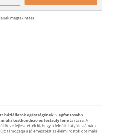
képek megtekintése
őtt háziállatok egészségének 5 legfontosabb
timális testkondíció és testsúly fenntartása
. A
ködve fejlesztették ki, hogy a felnőtt kutyák számára
újt: támogatja a jó emésztést az élelmi rostok optimális