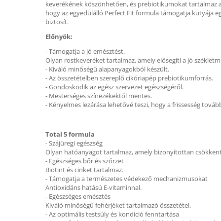
keverékének köszönhetően, és prebiotikumokat tartalmaz a b
hogy az egyedülálló Perfect Fit formula támogatja kutyája e
biztosít.
Előnyök:
- Támogatja a jó emésztést.
Olyan rostkeveréket tartalmaz, amely elősegíti a jó székletm
- Kiváló minőségű alapanyagokból készült.
- Az összetételben szereplő cikóriapép prebiotikumforrás.
- Gondoskodik az egész szervezet egészségéről.
- Mesterséges színezékektől mentes.
- Kényelmes lezárása lehetővé teszi, hogy a frissesség továb
Total 5 formula
- Szájüregi egészség
Olyan hatóanyagot tartalmaz, amely bizonyítottan csökkenti a
- Egészséges bőr és szőrzet
Biotint és cinket tartalmaz.
- Támogatja a természetes védekező mechanizmusokat
Antioxidáns hatású E-vitaminnal.
- Egészséges emésztés
Kiváló minőségű fehérjéket tartalmazó összetétel.
- Az optimális testsúly és kondíció fenntartása