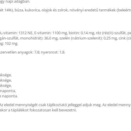
 egy napi adagban.
rkét 14%), búza, kukorica, olajok és zsírok, növényi eredetű termékek (beleért
vitamin: 1312 NE, E-vitamin: 1100 mg, biotin: 0,14 mg, réz (réz(II)-szulfát, pe
n-szulfát, monohidrát): 36,0 mg, szelén (nátrium-szelenit): 0,25 mg, cink (cin
mg: 102 mg.
 szervetlen anyagok: 7,8; nyersrost: 1,8.
üksége,
üksége,
üksége,
 naponta,
e naponta.
. Az eledel mennyiségét csak tájékoztató jelleggel adjuk meg. Az eledel menn
akor a táplálékot fokozatosan kell bevezetni.