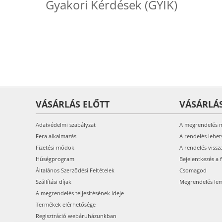
Gyakori Kérdések (GYIK)
VÁSÁRLÁS ELŐTT
VÁSÁRLÁ
Adatvédelmi szabályzat
A megrendelés 
Fera alkalmazás
A rendelés lehet
Fizetési módok
A rendelés vissz
Hűségprogram
Bejelentkezés a 
Általános Szerződési Feltételek
Csomagod
Szállítási díjak
Megrendelés le
A megrendelés teljesítésének ideje
Termékek elérhetősége
Regisztráció webáruházunkban