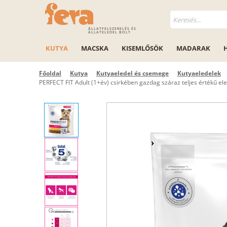
ÁLLATFELSZERELÉS ÉS
ÁLLATELEDEL BOLT
KUTYA
MACSKA
KISEMLŐSÖK
MADARAK
Főoldal
Kutya
Kutyaeledel és csemege
Kutyaeledelek
PERFECT FIT Adult (1+év) csirkében gazdag száraz teljes értékű ele