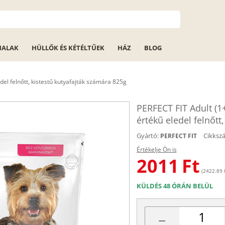
HALAK
HÜLLŐK ÉS KÉTÉLTŰEK
HÁZ
BLOG
del felnőtt, kistestű kutyafajták számára 825g
PERFECT FIT Adult (1+
értékű eledel felnőtt
Gyártó:
Cikksz
PERFECT FIT
Értékelje Ön is
2011
Ft
(2422.89 F
KÜLDÉS 48 ÓRÁN BELÜL
−