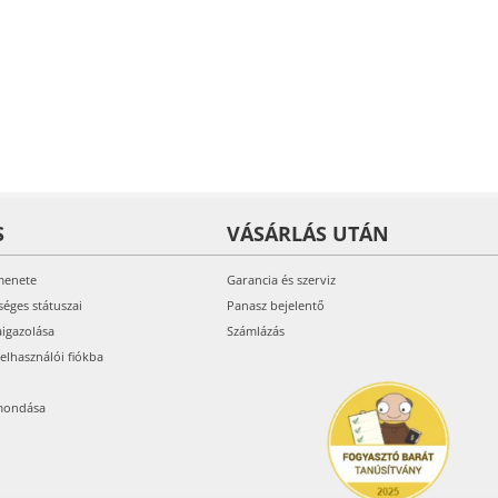
S
VÁSÁRLÁS UTÁN
menete
Garancia és szerviz
séges státuszai
Panasz bejelentő
aigazolása
Számlázás
felhasználói fiókba
mondása