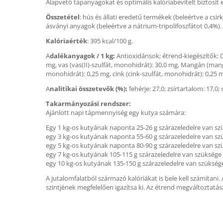
Alapvető tápanyagokat és optimális kalóriabevitelt biztosít
Összetétel
: hús és állati eredetű termékek (beleértve a csi
ásványi anyagok (beleértve a nátrium-tripolifoszfátot 0,4%).
Kalóriaérték
: 395 kcal/100 g.
A
dalékanyagok / 1 kg:
Antioxidánsok; étrend-kiegészítők: D₃-
mg, vas (vas(II)-szulfát, monohidrát): 30,0 mg, Mangán (mangá
monohidrát): 0,25 mg, cink (cink-szulfát, monohidrát): 0,25 
A
nalitikai összetevők (%):
fehérje: 27,0; zsírtartalom: 17,0;
Takarmányozási rendszer:
Ajánlott napi tápmennyiség egy kutya számára:
Egy 1 kg-os kutyának naponta 25-26 g szárazeledelre van sz
egy 3 kg-os kutyának naponta 55-60 g szárazeledelre van sz
egy 5 kg-os kutyának naponta 80-90 g szárazeledelre van sz
egy 7 kg-os kutyának 105-115 g szárazeledelre van szüksége
egy 10 kg-os kutyának 135-150 g szárazeledelre van szükség
A jutalomfalatból származó kalóriákat is bele kell számítani
szintjének megfelelően igazítsa ki. Az étrend megváltoztatás