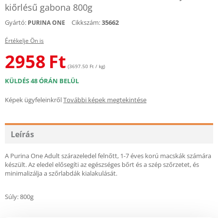
kiőrlésű gabona 800g
Gyártó:
Cikkszám:
35662
PURINA ONE
Értékelje Ön is
2958
Ft
(3697.50 Ft / kg)
KÜLDÉS 48 ÓRÁN BELÜL
Képek ügyfeleinkről
További képek megtekintése
Leírás
A Purina One Adult szárazeledel felnőtt, 1-7 éves korú macskák számára
készült. Az eledel elősegíti az egészséges bőrt és a szép szőrzetet, és
minimalizálja a szőrlabdák kialakulását.
Súly: 800g