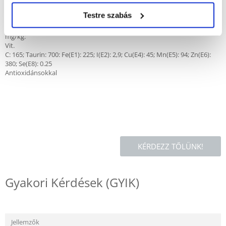
emésztőanyag; élesztő (1%); halolaj.
Testre szabás
Táplálékkiegészítők
:IU/kg: Vit. A: 33 500; Vit. D3: 1 100; Vit. E: 700;
mg/kg:
Vit.
C: 165; Taurin: 700: Fe(E1): 225; I(E2): 2,9; Cu(E4): 45; Mn(E5): 94; Zn(E6):
380; Se(E8): 0.25
Antioxidánsokkal
KÉRDEZZ TŐLÜNK!
Gyakori Kérdések (GYIK)
Jellemzők