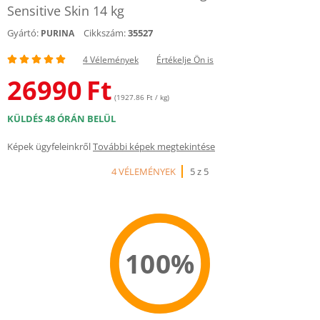
Sensitive Skin 14 kg
Gyártó:
Cikkszám:
35527
PURINA
4 Vélemények
Értékelje Ön is
26990
Ft
(1927.86 Ft / kg)
KÜLDÉS 48 ÓRÁN BELÜL
Képek ügyfeleinkről
További képek megtekintése
4 VÉLEMÉNYEK
5 z 5
100%