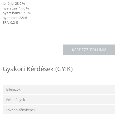
fehérje: 28,0 %
nyers zsír: 14,0 %
nyers hamu: 7,5 %
nyersrost: 2,5 %
EPA: 0,2 %
KÉRDEZZ TŐLÜNK!
Gyakori Kérdések (GYIK)
Jellemzők
Vélemények
További fényképek