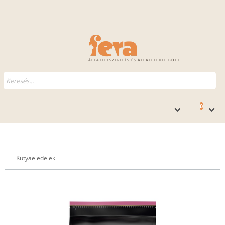
ÁLLATFELSZERELÉS ÉS ÁLLATELEDEL BOLT
0
Kutyaeledelek