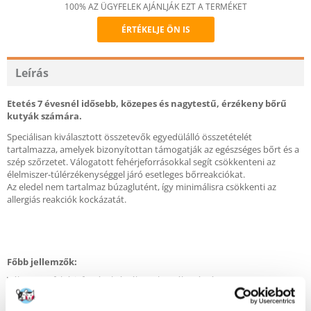
100% AZ ÜGYFELEK AJÁNLJÁK EZT A TERMÉKET
ÉRTÉKELJE ÖN IS
Recommend
Leírás
Etetés 7 évesnél idősebb, közepes és nagytestű, érzékeny bőrű
kutyák számára.
Speciálisan kiválasztott összetevők egyedülálló összetételét
tartalmazza, amelyek bizonyítottan támogatják az egészséges bőrt és a
szép szőrzetet. Válogatott fehérjeforrásokkal segít csökkenteni az
élelmiszer-túlérzékenységgel járó esetleges bőrreakciókat.
Az eledel nem tartalmaz búzaglutént, így minimálisra csökkenti az
allergiás reakciók kockázatát.
Főbb jellemzők:
Válogatott fehérjeforrások érzékeny kutyák számára
Kiváló minőségű lazacfehérjét tartalmaz
Támogatja az egészséges öregedési folyamatot az idősebb kutyákhoz