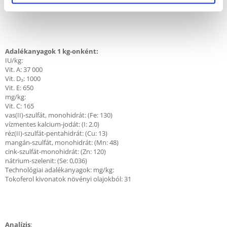
*Proteinforrások
Adalékanyagok 1 kg-onként:
IU/kg:
Vit. A: 37 000
Vit. D₃: 1000
Vit. E: 650
mg/kg:
Vit. C: 165
vas(II)-szulfát, monohidrát: (Fe: 130)
vízmentes kalcium-jodát: (I: 2.0)
réz(II)-szulfát-pentahidrát: (Cu: 13)
mangán-szulfát, monohidrát: (Mn: 48)
cink-szulfát-monohidrát: (Zn: 120)
nátrium-szelenit: (Se: 0,036)
Technológiai adalékanyagok: mg/kg:
Tokoferol kivonatok növényi olajokból: 31
Analízis
: