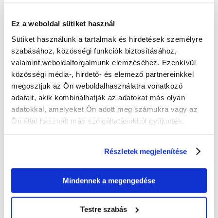
igazított tápanyagösszetevőkkel
Javítja a bőr állapotát
Ez a weboldal sütiket használ
Erősíti az ízületeket és lehetővé teszi a kutyák számára az aktív
életmódot
Sütiket használunk a tartalmak és hirdetések személyre
szabásához, közösségi funkciók biztosításához,
valamint weboldalforgalmunk elemzéséhez. Ezenkívül
közösségi média-, hirdető- és elemező partnereinkkel
Összetétel
:
megosztjuk az Ön weboldalhasználatra vonatkozó
kiváló minőségű lazac* (17 %) (beleértve a fejet, gerincet, húst)
adatait, akik kombinálhatják az adatokat más olyan
rizs* (16 %)
adatokkal, amelyeket Ön adott meg számukra vagy az
kukoricafehérje-liszt*
szárított lazacfehérje*
Ön által használt más szolgáltatásokból gyűjtöttek.
kukoricakeményítő
kukorica*
szójaliszt*
Részletek megjelenítése
állati zsírok
ásványi anyagok
szárított répapép*
szárított növényi rostok
Mindennek a megengedése
szárított tojás*
szójaolaj
emésztőanyag
Testre szabás
halolaj