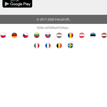
© 2017-2026 Pets24 Kft..
FERA INTERNATIONAL: