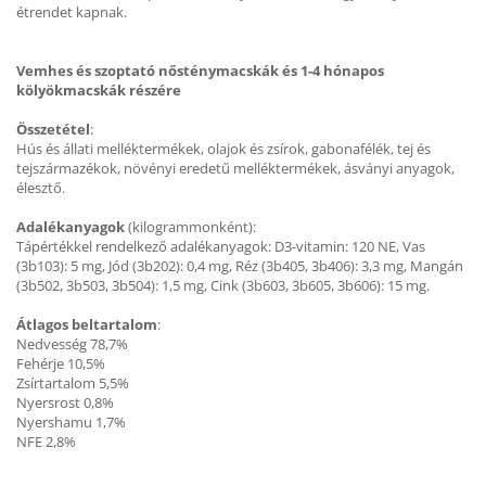
étrendet kapnak.
Vemhes és szoptató nősténymacskák és 1-4 hónapos
kölyökmacskák részére
Összetétel
:
Hús és állati melléktermékek, olajok és zsírok, gabonafélék, tej és
tejszármazékok, növényi eredetű melléktermékek, ásványi anyagok,
élesztő.
Adalékanyagok
(kilogrammonként):
Tápértékkel rendelkező adalékanyagok: D3-vitamin: 120 NE, Vas
(3b103): 5 mg, Jód (3b202): 0,4 mg, Réz (3b405, 3b406): 3,3 mg, Mangán
(3b502, 3b503, 3b504): 1,5 mg, Cink (3b603, 3b605, 3b606): 15 mg.
Átlagos beltartalom
:
Nedvesség 78,7%
Fehérje 10,5%
Zsírtartalom 5,5%
Nyersrost 0,8%
Nyershamu 1,7%
NFE 2,8%