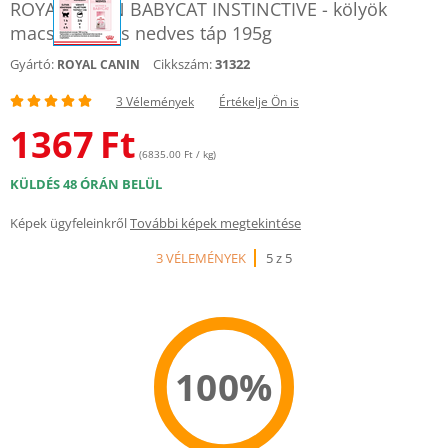
ROYAL CANIN BABYCAT INSTINCTIVE - kölyök
macska pépes nedves táp 195g
Gyártó:
Cikkszám:
31322
ROYAL CANIN
3 Vélemények
Értékelje Ön is
1367
Ft
(6835.00 Ft / kg)
KÜLDÉS 48 ÓRÁN BELÜL
Képek ügyfeleinkről
További képek megtekintése
3 VÉLEMÉNYEK
5 z 5
100%