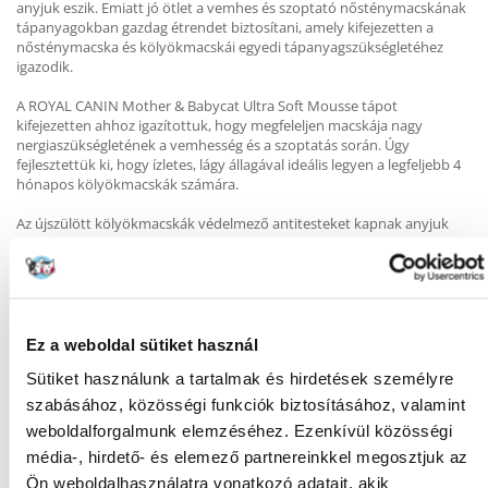
anyjuk eszik. Emiatt jó ötlet a vemhes és szoptató nősténymacskának
tápanyagokban gazdag étrendet biztosítani, amely kifejezetten a
nősténymacska és kölyökmacskái egyedi tápanyagszükségletéhez
igazodik.
A ROYAL CANIN Mother & Babycat Ultra Soft Mousse tápot
kifejezetten ahhoz igazítottuk, hogy megfeleljen macskája nagy
nergiaszükségletének a vemhesség és a szoptatás során. Úgy
fejlesztettük ki, hogy ízletes, lágy állagával ideális legyen a legfeljebb 4
hónapos kölyökmacskák számára.
Az újszülött kölyökmacskák védelmező antitesteket kapnak anyjuk
előtejével, de az idő múlásával ez a védelem gyengül. A ROYAL CANIN
Mother & Babycat Ultra Soft Mousse bizonyított komplexet tartalmaz,
beleértve a C- és E-vitamint, amely támogatja az egészséges
immunrendszer fejlődését.
A formula továbbá Omega-3 zsírsavakban (DHA) gazdag, amely
Ez a weboldal sütiket használ
támogatja az agy fejlődését és az egészséges látás kialakulását a fiatal
Sütiket használunk a tartalmak és hirdetések személyre
kölyökmacskáknál.
szabásához, közösségi funkciók biztosításához, valamint
A jótékony hatású prebiotikumok (MOS) és kitűnően emészthető
weboldalforgalmunk elemzéséhez. Ezenkívül közösségi
fehérjék kombinációjának köszönhetően a ROYAL CANIN Mother &
média-, hirdető- és elemező partnereinkkel megosztjuk az
Babycat Ultra Soft Mousse a bél-mikrobióta (bélflóra) egészséges
egyensúlyát is támogatja a megfelelő emésztés érdekében.
Ön weboldalhasználatra vonatkozó adatait, akik