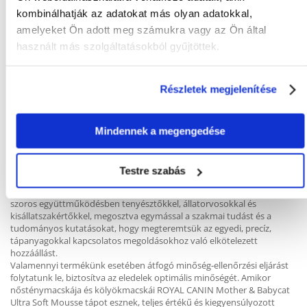
kombinálhatják az adatokat más olyan adatokkal,
A ROYAL CANIN Mother & Babycat Ultra Soft Mousse tápot nemcsak
amelyeket Ön adott meg számukra vagy az Ön által
könnyű elfogyasztani az elválasztandó kölyökmacskáknak, de segít
biztosítani a szoptató anyamacska számára a folyadékbevitelt, amely
használt más szolgáltatásokból gyűjtöttek.
szükséges a tejtermeléshez.
Tudta, hogy a kölyökmacskák tápanyagszükséglete változik, ahogy
Részletek megjelenítése
növekednek? A rövid, 16 hetes időszak során olyan étrendre van
szükségük, amely különösen a következő növekedési szakasz
tápanyagszükségleteihez igazodik. Abban a szakaszban át lehet térni a
ROYAL CANIN® kölyökmacskák számára kialakított étrendjére. Ezek
Mindennek a megengedése
száraz tápként vagy nedves szószos (pecsenyelében), zselés
(kocsonyában) vagy pépes formában is elérhetők.
Testre szabás
A Royal Caninnél elkötelezettek vagyunk egy jobb világ megteremtése
iránt a macskák és a kutyák számára. Több mint 50 éve dolgozunk
szoros együttműködésben tenyésztőkkel, állatorvosokkal és
kisállatszakértőkkel, megosztva egymással a szakmai tudást és a
tudományos kutatásokat, hogy megteremtsük az egyedi, precíz,
tápanyagokkal kapcsolatos megoldásokhoz való elkötelezett
hozzáállást.
Valamennyi termékünk esetében átfogó minőség-ellenőrzési eljárást
folytatunk le, biztosítva az eledelek optimális minőségét. Amikor
nősténymacskája és kölyökmacskái ROYAL CANIN Mother & Babycat
Ultra Soft Mousse tápot esznek, teljes értékű és kiegyensúlyozott