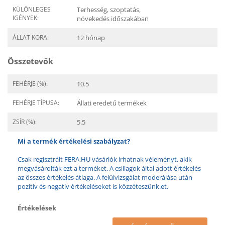
KÜLÖNLEGES
Terhesség, szoptatás,
IGÉNYEK:
növekedés időszakában
ÁLLAT KORA:
12 hónap
Összetevők
FEHÉRJE (%):
10.5
FEHÉRJE TÍPUSA:
Állati eredetű termékek
ZSÍR (%):
5.5
Mi a termék értékelési szabályzat?
Csak regisztrált FERA.HU vásárlók írhatnak véleményt, akik
megvásárolták ezt a terméket. A csillagok által adott értékelés
az összes értékelés átlaga. A felülvizsgálat moderálása után
pozitív és negatív értékeléseket is közzéteszünk.et.
Értékelések