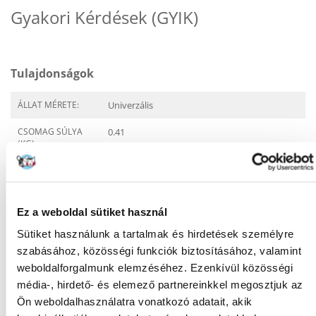
Gyakori Kérdések (GYIK)
Tulajdonságok
ÁLLAT MÉRETE:
Univerzális
CSOMAG SÚLYA
0.41
(KG):
GYÁRTÓ:
ROYAL CANIN
Javasolt felhasználás
Ez a weboldal sütiket használ
Sütiket használunk a tartalmak és hirdetések személyre
EGÉSZSÉGÜGYI
Cukorbetegség
INFORMÁCIÓ:
szabásához, közösségi funkciók biztosításához, valamint
hyperglykaemia
weboldalforgalmunk elemzéséhez. Ezenkívül közösségi
Vastagbél gyulladás
média-, hirdető- és elemező partnereinkkel megosztjuk az
Ön weboldalhasználatra vonatkozó adatait, akik
ÉLETSZAKASZ:
Felnőtt