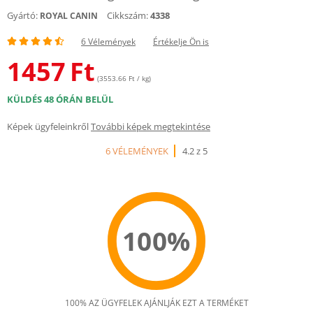
Gyártó:
Cikkszám:
4338
ROYAL CANIN
6 Vélemények
Értékelje Ön is
1457
Ft
(3553.66 Ft / kg)
KÜLDÉS 48 ÓRÁN BELÜL
Képek ügyfeleinkről
További képek megtekintése
6 VÉLEMÉNYEK
4.2 z 5
100%
100% AZ ÜGYFELEK AJÁNLJÁK EZT A TERMÉKET