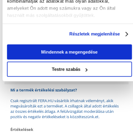
kombinálhatják az adatokat más olyan adatokkal,
KÜLÖNLEGES
Cukorbetegség
amelyeket Ön adott meg számukra vagy az Ön által
IGÉNYEK:
használt más szolgáltatásokból gyűjtöttek.
ÁLLAT KORA:
12 hónap
Részletek megjelenítése
Összetevők
FEHÉRJE (%):
8.3
Mindennek a megengedése
METABOLIKUS
807
ENERGIA (KCAL/KG):
Testre szabás
ZSÍR (%):
3
Mi a termék értékelési szabályzat?
Csak regisztrált FERA.HU vásárlók írhatnak véleményt, akik
megvásárolták ezt a terméket. A csillagok által adott értékelés
az összes értékelés átlaga. A felülvizsgálat moderálása után
pozitív és negatív értékeléseket is közzéteszünk.et.
Értékelések