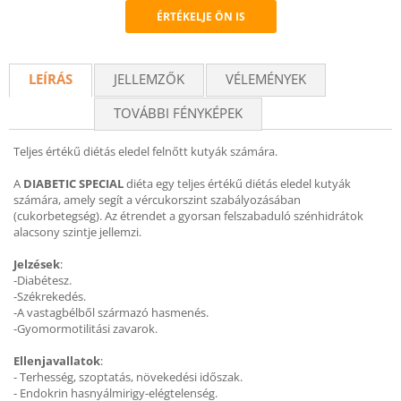
ÉRTÉKELJE ÖN IS
Recommend
LEÍRÁS
JELLEMZŐK
VÉLEMÉNYEK
TOVÁBBI FÉNYKÉPEK
Teljes értékű diétás eledel felnőtt kutyák számára.
A
DIABETIC SPECIAL
diéta egy teljes értékű diétás eledel kutyák
számára, amely segít a vércukorszint szabályozásában
(cukorbetegség). Az étrendet a gyorsan felszabaduló szénhidrátok
alacsony szintje jellemzi.
Jelzések
:
-Diabétesz.
-Székrekedés.
-A vastagbélből származó hasmenés.
-Gyomormotilitási zavarok.
Ellenjavallatok
:
- Terhesség, szoptatás, növekedési időszak.
- Endokrin hasnyálmirigy-elégtelenség.