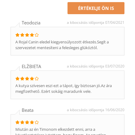
ÉRTÉKELJE ÖN IS
Teodozia
a kibocsátás időpontja 07/04/2021
A Rojal Canin eledel kiegyensúlyozott étkezés.Segít a
szervezetet mentesíteni a felesleges glükóztól.
ELŻBIETA
a kibocsátás időpontja 03/07/2020
A kutya szívesen eszi ezt a tápot, így biztosan jó.Az ára
megfizethető. Ezért sokáig maradunk vele.
Beata
a kibocsátás időpontja 16/06/2020
Miután az én Timonom elkezdett enni, arra a