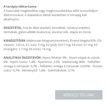
A terápia időtartama:
A használat megkezdése vagy meghosszabbítása előtt konzultáljon
állatorvosával. A diabetikus diétát kezdetben 6 hónapig kell
alkalmazni.
ÖSSZETÉTEL
: hús és állati eredetű termékek, növényi eredetű
termékek, gabonafélék (kukorica), ásványi sók, olajok és zsírok.
KIEGÉSZÍTÉSEK
(élelmiszer-kilogrammonként): Étrend-kiegészítők: D3-
vitamin: 120 UI, E1 (vas): 5 mg, E2 (jód): 0,017 mg, E4 (réz): 0,1 mg, E5
(mangán): 1,7 mg, E6 (cink): 16 mg.
ANALITIKAI ÖSSZETEVŐK
: Nyers fehérje: 9% - Nyers olajok és zsírok:
4% - Nyers hamu: 1,4% - Nyersrost: 2,5% - Nedvesség: 80% - Telítetlen
omega 6 zsírsavak: 0,7% - Telítetlen omega 3 zsírsavak: 0,025% - Összes
cukor: 0,7% - Keményítő: 1,6% - Szénhidrátok: 3,1%.
KÉRDEZZ TŐLÜNK!