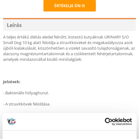
ÉRTÉKELJE ÖN IS
Recommend
Leírás
A teljes értékű diétás eledel felnőtt, kistestű kutyáknak URINARY S/O
Small Dog 10 kg alatt feloldja a struvitköveket és megakadályozza azok
újbóli kialakulását, köszönhetően a vizelet savasító tulajdonságainak, az
alacsony magnéziumtartalomnak és a csökkentett fehérjetartalomnak,
amelyek mindazonáltal kiváló minőségűek.
Jelzések:
- Bakteriális hólyaghurut.
- A struvitkövek feloldása.
- A struvit- és oxalátkövek kiújulásának megelőzése.
Ellenjavallatok: