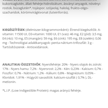
kukoricaglutén, állati fehérje-hidrolizátum, ásványi anyagok, növényi
rostok, búzaglutén*, tojáspor, szójaolaj, halolaj, frukto-oligo-
szacharidok, körömvirágkivonat (luteinforrás).
KIEGÉSZÍTÉSEK
(élelmiszer-kilogrammonként): Étrend-kiegészítők: A-
vitamin: 11500 UI, D3-vitamin: 1000 UI, E1 (vas): 46 mg, E2 (jód): 3,5 mg,
E4 (réz): 10 mg, E5 (mangán): 59 mg, E6 (cink): 195 mg, E8 (szelén): 0,06
mg - Technológiai adalékanyagok: penta-nátrium-trifoszfát: 3 g -
Tartósítószerek - Antioxidánsok.
ANALITIKAI ÖSSZETEVŐK
: Nyersfehérje: 20% - Nyers olajok és zsírok:
17% - Nyers hamu: 7,2% - Nyersrost: 2,2% - Kén: 0,23% - Kalcium: 0,7% -
Foszfor: 0,7% - Nátrium: 1,2% - Kálium: 0,8% - Magnézium: 0,05% -
Kloridok: 1,91% - Húgyúti savasítók: kalcium-szulfát ( 0,7% ), DL-
metionin.
*L.I.P. (Low Indigestible Protein): magas arányú fehérje.