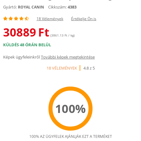
Gyártó:
Cikkszám:
4383
ROYAL CANIN
18 Vélemények
Értékelje Ön is
30889
Ft
(3861.13 Ft / kg)
KÜLDÉS 48 ÓRÁN BELÜL
Képek ügyfeleinkről
További képek megtekintése
18 VÉLEMÉNYEK
4.8 z 5
100%
100% AZ ÜGYFELEK AJÁNLJÁK EZT A TERMÉKET