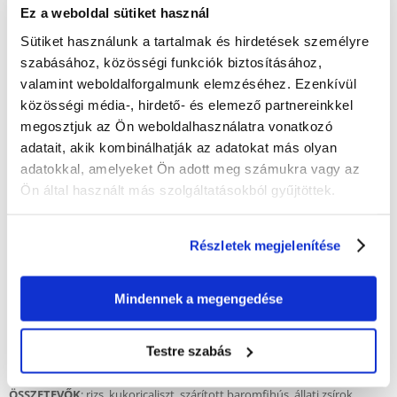
Ez a weboldal sütiket használ
- Terhesség, szoptatás, növekedési időszak.
Sütiket használunk a tartalmak és hirdetések személyre
- Krónikus veseelégtelenség, metabolikus acidózis.
szabásához, közösségi funkciók biztosításához,
valamint weboldalforgalmunk elemzéséhez. Ezenkívül
- Hasnyálmirigygyulladás.
közösségi média-, hirdető- és elemező partnereinkkel
- Hyperlipidaemia.
megosztjuk az Ön weboldalhasználatra vonatkozó
adatait, akik kombinálhatják az adatokat más olyan
- Szívelégtelenség.
adatokkal, amelyeket Ön adott meg számukra vagy az
- Húgysavasító szerek használata.
Ön által használt más szolgáltatásokból gyűjtöttek.
Részletek megjelenítése
A KEZELÉS IDŐTARTAMA:
Használat előtt konzultáljon állatorvosával. Húgyúti S/O Kistestű kutyák
10 kg alatti súlyúaknál a struvitkövek feloldására 5-12 hétig, a kiújulásuk
Mindennek a megengedése
kockázatának csökkentése érdekében pedig legfeljebb 6 hónapig kell
alkalmazni a diétát.
Testre szabás
ÖSSZETEVŐK
: rizs, kukoricaliszt, szárított baromfihús, állati zsírok,