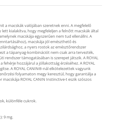
it a macskák valójában szeretnek enni. A megfelelő
tt kialakítva, hogy megfeleljen a felnőtt macskák által
 amelynek macskája egyszerűen nem tud ellenállni. A
enntartásához), macskája jól emészthető és
zilárdsághoz, a nyers rostok az emésztőrendszer
 ezt a tápanyag-kombinációt nem csak arra tervezték,
ti rendszer támogatásában is szerepet játszik. A ROYAL
a fehérje hozzájárul a jóllakottság érzéséhez. A ROYAL
légítse. A ROYAL CANIN®-nál elkötelezettek vagyunk
enőrzési folyamaton megy keresztül, hogy garantálja a
kor macskája ROYAL CANIN Instinctive-t eszik szószos
ok, különféle cukrok.
): 9 mg.