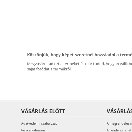
Köszönjük, hogy képet szeretnél hozzáadni a term
Megvásároltad ezt a terméket és már tudod, hogyan válik be
saját fotódat a termékről.
VÁSÁRLÁS ELŐTT
VÁSÁRLÁ
Adatvédelmi szabályzat
A megrendelés 
Fera alkalmazás
A rendelés lehet