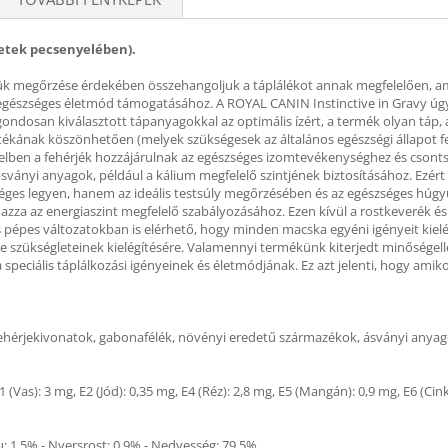
letek pecsenyelében).
ük megőrzése érdekében összehangoljuk a táplálékot annak megfelelően, am
gészséges életmód támogatásához. A ROYAL CANIN Instinctive in Gravy úgy le
ondosan kiválasztott tápanyagokkal az optimális ízért, a termék olyan táp,
ékának köszönhetően (melyek szükségesek az általános egészségi állapot f
elben a fehérjék hozzájárulnak az egészséges izomtevékenységhez és csonts
ányi anyagok, például a kálium megfelelő szintjének biztosításához. Ezért
ges legyen, hanem az ideális testsúly megőrzésében és az egészséges húgyú
azza az energiaszint megfelelő szabályozásához. Ezen kívül a rostkeverék és 
s pépes változatokban is elérhető, hogy minden macska egyéni igényeit kie
e szükségleteinek kielégítésére. Valamennyi termékünk kiterjedt minőségell
 speciális táplálkozási igényeinek és életmódjának. Ez azt jelenti, hogy ami
fehérjekivonatok, gabonafélék, növényi eredetű származékok, ásványi anyag
Vas): 3 mg, E2 (Jód): 0,35 mg, E4 (Réz): 2,8 mg, E5 (Mangán): 0,9 mg, E6 (Cink
: 1,5% - Nyersrost: 0,9% - Nedvesség: 79,5%.