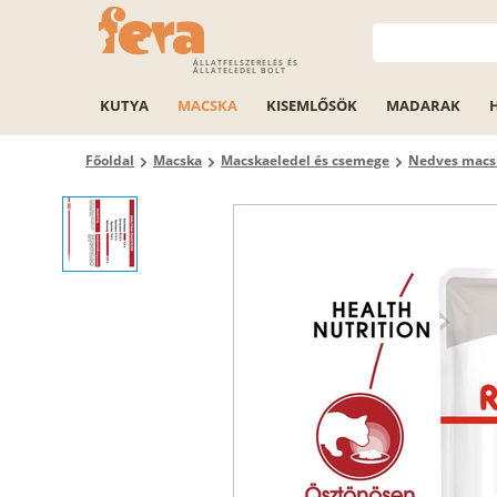
ÁLLATFELSZERELÉS ÉS
ÁLLATELEDEL BOLT
KUTYA
MACSKA
KISEMLŐSÖK
MADARAK
Főoldal
Macska
Macskaeledel és csemege
Nedves macs