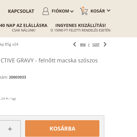
0
KAPCSOLAT
FIÓKOM
KOSÁR
40 NAP AZ ELÁLLÁSRA
INGYENES KISZÁLLÍTÁS!
CSAK NÁLUNK!
O 15990 FT FELETTI RENDELÉS ESETÉN
áp 85g x24
856
/
1237
TIVE GRAVY - felnőtt macska szószos
zám:
20003933
.24 Ft / kg)
+
KOSÁRBA