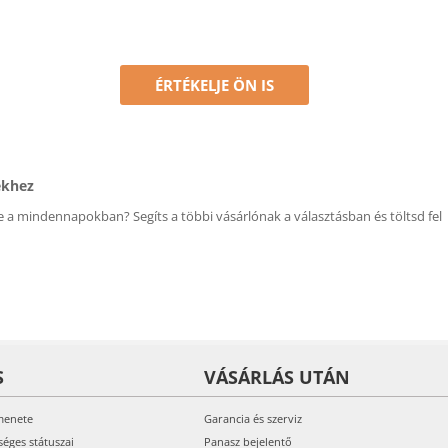
ÉRTÉKELJE ÖN IS
ékhez
 a mindennapokban? Segíts a többi vásárlónak a választásban és töltsd fel
S
VÁSÁRLÁS UTÁN
menete
Garancia és szerviz
séges státuszai
Panasz bejelentő