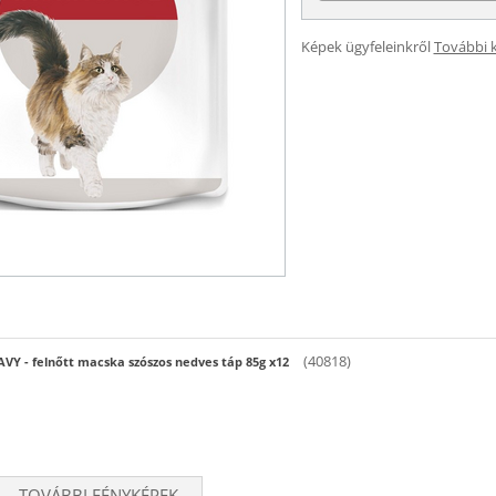
Képek ügyfeleinkről
További 
(40818)
Y - felnőtt macska szószos nedves táp 85g x12
TOVÁBBI FÉNYKÉPEK