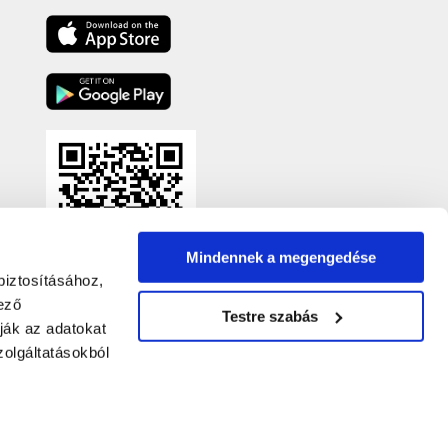
Mindennek a megengedése
biztosításához,
ező
Testre szabás
ják az adatokat
olgáltatásokból