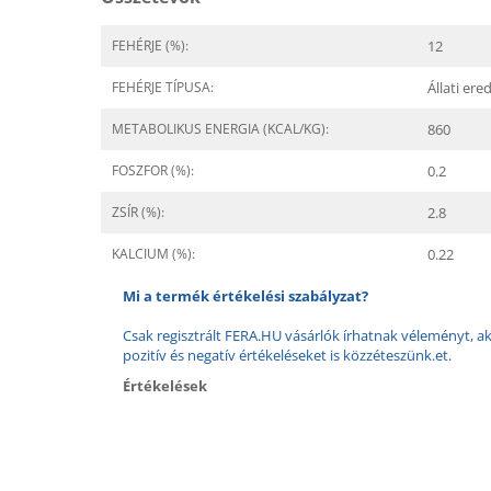
FEHÉRJE (%):
12
FEHÉRJE TÍPUSA:
Állati er
METABOLIKUS ENERGIA (KCAL/KG):
860
FOSZFOR (%):
0.2
ZSÍR (%):
2.8
KALCIUM (%):
0.22
Mi a termék értékelési szabályzat?
Csak regisztrált FERA.HU vásárlók írhatnak véleményt, aki
pozitív és negatív értékeléseket is közzéteszünk.et.
Értékelések