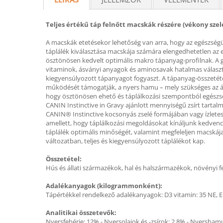
Teljes értékű táp felnőtt macskák részére (vékony sze
A macskák etetésekor lehetőség van arra, hogy az egészség
táplálék kiválasztása macskája számára elengedhetetlen az e
ösztönösen kedvelt optimális makro tápanyag-profilnak. A g
vitaminok, ásványi anyagok és aminosavak hatalmas választ
kiegyensúlyozott tápanyagot fogyaszt. A tápanyag-összetét
működését támogatják, a nyers hamu – mely szükséges az ásv
hogy ösztönösen ehető és táplálkozási szempontból egészsé
CANIN Instinctive in Gravy ajánlott mennyiségű zsírt tartalm
CANIN® Instinctive kocsonyás zselé formájában vagy ízlete
amellett, hogy táplálkozási megoldásokat kínáljunk kedvenc
táplálék optimális minőségét, valamint megfeleljen macskája
változatban, teljes és kiegyensúlyozott táplálékot kap.
Összetétel:
Hús és állati származékok, hal és halszármazékok, növényi 
Adalékanyagok (kilogrammonként):
Tápértékkel rendelkező adalékanyagok: D3 vitamin: 35 NE, E1 (
Analitikai összetevők:
Nyersfehérje: 12% - Nyersolajok és -zsírok: 2,8% - Nyershamu