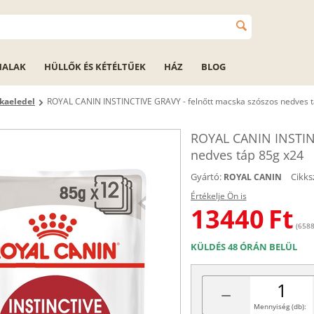
HALAK
HÜLLŐK ÉS KÉTÉLTŰEK
HÁZ
BLOG
kaeledel
ROYAL CANIN INSTINCTIVE GRAVY - felnőtt macska szószos nedves t
ROYAL CANIN INSTINC
nedves táp 85g x24
Gyártó:
Cikks
ROYAL CANIN
Értékelje Ön is
13440
Ft
(6588
KÜLDÉS 48 ÓRÁN BELÜL
−
Mennyiség (db):