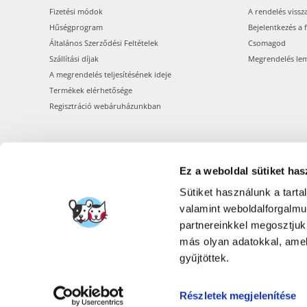
Fizetési módok
A rendelés vissz
Hűségprogram
Bejelentkezés a 
Általános Szerződési Feltételek
Csomagod
Szállítási díjak
Megrendelés le
A megrendelés teljesítésének ideje
Termékek elérhetősége
Regisztráció webáruházunkban
Ez a weboldal sütiket has
Sütiket használunk a tart
valamint weboldalforgalm
partnereinkkel megosztjuk
más olyan adatokkal, amel
gyűjtöttek.
Részletek megjelenítése