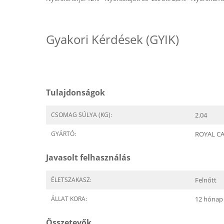
Gyakori Kérdések (GYIK)
Tulajdonságok
CSOMAG SÚLYA (KG):
2.04
GYÁRTÓ:
ROYAL C
Javasolt felhasználás
ÉLETSZAKASZ:
Felnőtt
ÁLLAT KORA:
12 hónap
Összetevők