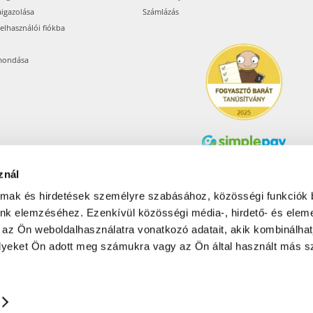
aigazolása
Számlázás
felhasználói fiókba
mondása
znál
Árukereső.hu
almak és hirdetések személyre szabásához, közösségi funkciók 
unk elemzéséhez. Ezenkívül közösségi média-, hirdető- és elem
 az Ön weboldalhasználatra vonatkozó adatait, akik kombinálhat
Olcsóbbat.hu – Spórolni
tudni kell
yeket Ön adott meg számukra vagy az Ön által használt más sz
© 2017-2026 Pets24 Kft..