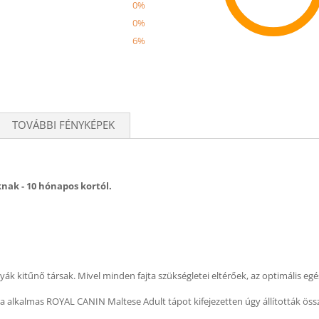
0%
0%
6%
Recom
TOVÁBBI FÉNYKÉPEK
knak - 10 hónapos kortól.
yák kitűnő társak. Mivel minden fajta szükségletei eltérőek, az optimális 
 alkalmas ROYAL CANIN Maltese Adult tápot kifejezetten úgy állították öss