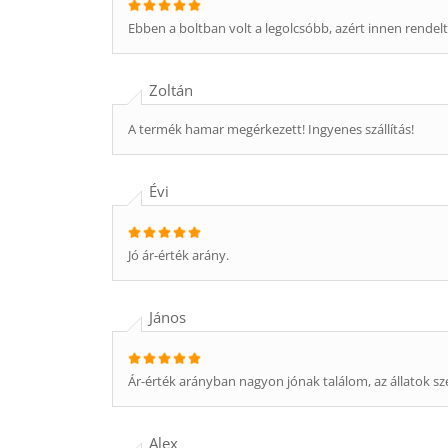
Ebben a boltban volt a legolcsóbb, azért innen rende
Zoltán
A termék hamar megérkezett! Ingyenes szállítás!
Évi
Jó ár-érték arány.
János
Ár-érték arányban nagyon jónak találom, az állatok sze
Alex