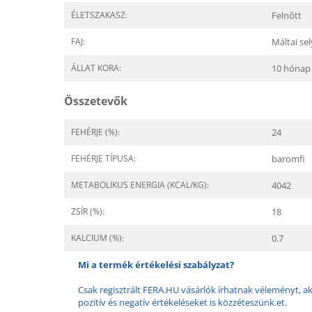
ÉLETSZAKASZ:
Felnőtt
FAJ:
Máltai se
ÁLLAT KORA:
10 hónap
Összetevők
FEHÉRJE (%):
24
FEHÉRJE TÍPUSA:
baromfi
METABOLIKUS ENERGIA (KCAL/KG):
4042
ZSÍR (%):
18
KALCIUM (%):
0.7
Mi a termék értékelési szabályzat?
Csak regisztrált FERA.HU vásárlók írhatnak véleményt, aki
pozitív és negatív értékeléseket is közzéteszünk.et.