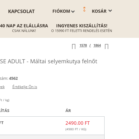
0
KAPCSOLAT
FIÓKOM
KOSÁR
40 NAP AZ ELÁLLÁSRA
INGYENES KISZÁLLÍTÁS!
CSAK NÁLUNK!
O 15990 FT FELETTI RENDELÉS ESETÉN
1578
/
1864
 ADULT - Máltai selyemkutya felnőt
zám:
4562
yek
Értékelje Ön is
t / kg)
LÍTÁS
ÁR
FT
2490.00 FT
(
4980
FT / KG)