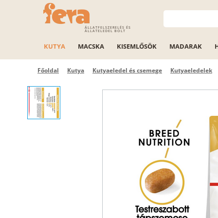
ÁLLATFELSZERELÉS ÉS
ÁLLATELEDEL BOLT
KUTYA
MACSKA
KISEMLŐSÖK
MADARAK
Főoldal
Kutya
Kutyaeledel és csemege
Kutyaeledelek