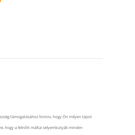
mend
egészség támogatásához fontos, hogy Ön milyen tápot
ze, hogy a felnőtt máltai selyemkutyák minden