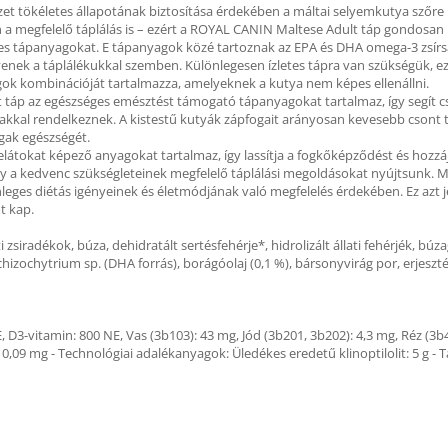
zet tökéletes állapotának biztosítása érdekében a máltai selyemkutya szőre 
n a megfelelő táplálás is – ezért a ROYAL CANIN Maltese Adult táp gondosan
s tápanyagokat. E tápanyagok közé tartoznak az EPA és DHA omega-3 zsírsav
enek a táplálékukkal szemben. Különlegesen ízletes tápra van szükségük, ez
agok kombinációját tartalmazza, amelyeknek a kutya nem képes ellenállni.
táp az egészséges emésztést támogató tápanyagokat tartalmaz, így segít cs
gakkal rendelkeznek. A kistestű kutyák zápfogait arányosan kevesebb csont t
gak egészségét.
tokat képező anyagokat tartalmaz, így lassítja a fogkőképződést és hozzájá
y a kedvenc szükségleteinek megfelelő táplálási megoldásokat nyújtsunk. 
lönleges diétás igényeinek és életmódjának való megfelelés érdekében. Ez az
t kap.
ti zsiradékok, búza, dehidratált sertésfehérje*, hidrolizált állati fehérjék, bú
hizochytrium sp. (DHA forrás), borágóolaj (0,1 %), bársonyvirág por, erjesztés
 D3-vitamin: 800 NE, Vas (3b103): 43 mg, Jód (3b201, 3b202): 4,3 mg, Réz (3
0,09 mg - Technológiai adalékanyagok: Üledékes eredetű klinoptilolit: 5 g - 