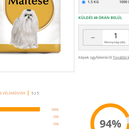
1.5 KG
1090 
KÜLDÉS 48 ÓRÁN BELÜL
−
Mennyiség (db):
Képek ügyfeleinkről
További 
6 VÉLEMÉNYEK
5 z 5
94%
0%
94%
0%