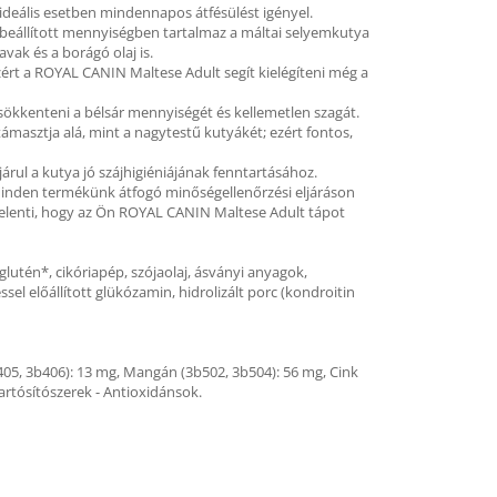
ideális esetben mindennapos átfésülést igényel.
 beállított mennyiségben tartalmaz a máltai selyemkutya
ak és a borágó olaj is.
ért a ROYAL CANIN Maltese Adult segít kielégíteni még a
ökkenteni a bélsár mennyiségét és kellemetlen szagát.
ámasztja alá, mint a nagytestű kutyákét; ezért fontos,
rul a kutya jó szájhigiéniájának fenntartásához.
Minden termékünk átfogó minőségellenőrzési eljáráson
t jelenti, hogy az Ön ROYAL CANIN Maltese Adult tápot
zaglutén*, cikóriapép, szójaolaj, ásványi anyagok,
sel előállított glükózamin, hidrolizált porc (kondroitin
b405, 3b406): 13 mg, Mangán (3b502, 3b504): 56 mg, Cink
Tartósítószerek - Antioxidánsok.