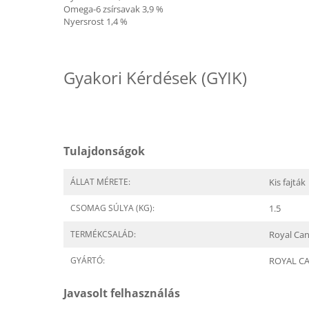
Omega-6 zsírsavak 3,9 %
Nyersrost 1,4 %
Gyakori Kérdések (GYIK)
Tulajdonságok
ÁLLAT MÉRETE:
Kis fajták
CSOMAG SÚLYA (KG):
1.5
TERMÉKCSALÁD:
Royal Can
GYÁRTÓ:
ROYAL C
Javasolt felhasználás