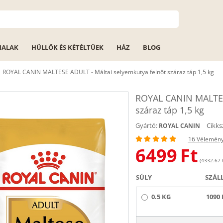
HALAK
HÜLLŐK ÉS KÉTÉLTŰEK
HÁZ
BLOG
ROYAL CANIN MALTESE ADULT - Máltai selyemkutya felnőt száraz táp 1,5 kg
ROYAL CANIN MALTESE
száraz táp 1,5 kg
Gyártó:
Cikks
ROYAL CANIN
16 Vélemén
6499
Ft
(4332.67 F
SÚLY
SZÁL
0.5 KG
1090 