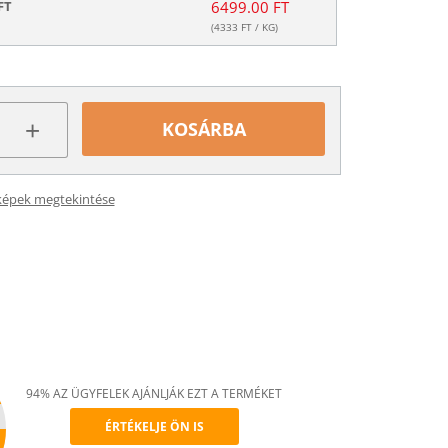
FT
6499.00 FT
(
4333
FT / KG)
+
KOSÁRBA
képek megtekintése
94% AZ ÜGYFELEK AJÁNLJÁK EZT A TERMÉKET
ÉRTÉKELJE ÖN IS