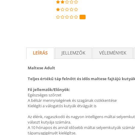
LEÍRÁS
JELLEMZŐK
VÉLEMÉNYEK
Maltese Adult
Teljes értékű táp felnőtt és idős maltese fajtájú kutyá
Fő jellemzők/Előnyök:
Egészséges szőrzet
A bélsár mennyiségének és szagának csökkentése
Kielégíti a válogatós kutyák étvágyát is
Az élénk, ragaszkodó és nagyon intelligens máltai selyemkut
választ kutyája számára.
A 10 hónapos és annál idősebb máltai selyemkutyák számára
tápanyagigényét kielégítse.