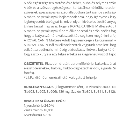
A bőr egészségesen tartása és a fehér, puha és selymes szőr
A bőr és a szőrzet egészségesen tartásához nélkülözhetetle
szőrének egészséges és szép állapotban tartásához szüksége
A máltai selyemkutyák hajlamosak arra, hogy igényesek legy
legkényesebb étvágyat is, mivel olyan kivételes ízesítő any
Ehhez társul még az is, hogy a ROYAL CANIN® Maltese Adult 
A máltai selyemkutyák finom állkapoccsal és erős, széles fo
hogy a kutya számára választott táp segítsen megőrizni a fo
A ROYAL CANIN Maltese Adult tápszemcséje a kalciummal kelá
A ROYAL CANIN-nál mi elkötelezettek vagyunk amellett, hog
esik át az optimális minőség biztosítása, illetve a kutya kü
fogyasztó kutyája egy teljes értékű és kiegyensúlyozott tápo
ÖSSZETÉTEL
: Rizs, dehidratált baromfifehérje, kukorica, álla
élesztőtermékek, halolaj, frukto-oligoszacharidok, algaolaj Sc
forrás).
*L.I.P.: kitűnően emészthető, válogatott fehérje.
ADALÉKANYAGOK
(kilogrammonként): A-vitamin: 30000 NE,
(3b603, 3b605, 3b606): 139 mg, Szelén (3b801, 3b811, 3b812): 
ANALITIKAI
ÖSSZETEVŐK
:
Nyersfehérje 24,0 %
Zsírtartalom 18,0 %
Nyershamu 6,2 %