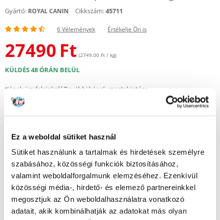
Gyártó:
Cikkszám:
45711
ROYAL CANIN
6 Vélemények
Értékelje Ön is
27490
Ft
(2749.00 Ft / kg)
KÜLDÉS 48 ÓRÁN BELÜL
Képek ügyfeleinkről
További képek megtekintése
6 VÉLEMÉNYEK
4.7 z 5
Ez a weboldal sütiket használ
Sütiket használunk a tartalmak és hirdetések személyre
100%
szabásához, közösségi funkciók biztosításához,
valamint weboldalforgalmunk elemzéséhez. Ezenkívül
közösségi média-, hirdető- és elemező partnereinkkel
megosztjuk az Ön weboldalhasználatra vonatkozó
adatait, akik kombinálhatják az adatokat más olyan
100% AZ ÜGYFELEK AJÁNLJÁK EZT A TERMÉKET