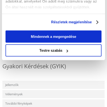
adatokkal, amelyeket Ön adott meg számukra vagy az
ÉRTÉKELJE ÖN IS
Ön által használt más szolgáltatásokból gyűjtöttek.
Recommend
Leírás
Részletek megjelenítése
Mindennek a megengedése
KÉRDEZZ TŐLÜNK!
Testre szabás
Gyakori Kérdések (GYIK)
Jellemzők
Vélemények
További fényképek