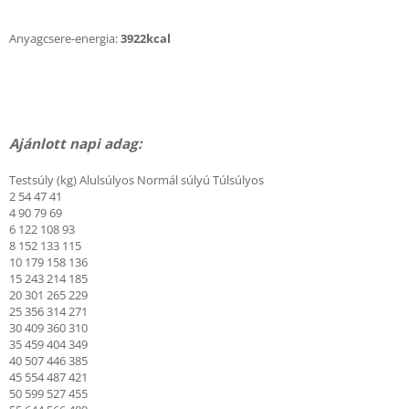
Anyagcsere-energia:
3922kcal
Ajánlott napi adag:
Testsúly (kg) Alulsúlyos Normál súlyú Túlsúlyos
2 54 47 41
4 90 79 69
6 122 108 93
8 152 133 115
10 179 158 136
15 243 214 185
20 301 265 229
25 356 314 271
30 409 360 310
35 459 404 349
40 507 446 385
45 554 487 421
50 599 527 455