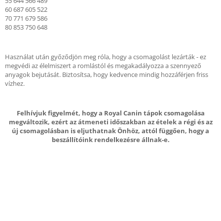
55 644 566 489
60 687 605 522
70 771 679 586
80 853 750 648
Használat után győződjön meg róla, hogy a csomagolást lezárták - ez
megvédi az élelmiszert a romlástól és megakadályozza a szennyező
anyagok bejutását. Biztosítsa, hogy kedvence mindig hozzáférjen friss
vízhez.
Felhívjuk figyelmét, hogy a Royal Canin tápok csomagolása
megváltozik, ezért az átmeneti időszakban az ételek a régi és az
új csomagolásban is eljuthatnak Önhöz, attól függően, hogy a
beszállítóink rendelkezésre állnak-e.