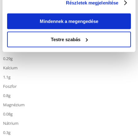
Részletek megjelenítése
1.4g
Omega 6
Mindennek a megengedése
3.4g
Omega 3
Testre szabás
0.64g
EPA+DHA
0.29g
Kalcium
1.1g
Foszfor
0.8g
Magnézium
0.08g
Nátrium
0.3g