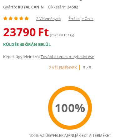
Gyártó:
Cikkszám:
34582
ROYAL CANIN
2 Vélemények
Értékelje Ön is
23790
Ft
(2379.00 Ft / kg)
KÜLDÉS 48 ÓRÁN BELÜL
Képek ügyfeleinkről
További képek megtekintése
2 VÉLEMÉNYEK
5 z 5
100%
100% AZ ÜGYFELEK AJÁNLJÁK EZT A TERMÉKET