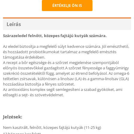
ÉRTÉKELJE ÖN IS
Recommend
Leírás
Szárazeledel felnőtt, közepes fajtájú kutyák számára.
Az eledel biztosítja a megfelelő súlyt kedvence számára. Jól emészthető,
és hozzáadott probiotikumokat tartalmaz a megfelelő emésztés
támogatása érdekében.
A recept a bőr egészsége és a szőrzet megjelenése szempontjából
előnyös összetevőkkel gazdagított.A szőrzet fényessége a faggyúmirigy
szekréció összetételétől függ, amelyet az étrend befolyásol. Az omega-6
telítetlen zsírsavak, különösen a linolsav (LA) és a gamma-linolsav (GLA)
hozzáadása biztosítja a fényes szőrzetet.
Az antioxidáns komplex segít semlegesíteni a szabad gyököket, ami
elősegíti a sejt- és szövetvédelmet.
Jelzések:
Nem kasztrált, felnőtt, közepes fajtájú kutyák (11-25 kg)