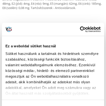
48mg, E2 (jód): 4mg, E4 (réz): 9mg, E5 (mangán): 62mg, E6 (cink): 185mg,
E8 (szelén): 0,08 mg. Tartósítószerek - Antioxidánsok.
Összetétel-elemzés (100 g élelmiszerre vetítve):
Fehérje
Ez a weboldal sütiket használ
23g
Sütiket használunk a tartalmak és hirdetések személyre
Fat
szabásához, közösségi funkciók biztosításához,
valamint weboldalforgalmunk elemzéséhez. Ezenkívül
16g
közösségi média-, hirdető- és elemező partnereinkkel
Szénhidrátok
megosztjuk az Ön weboldalhasználatra vonatkozó
44g
adatait, akik kombinálhatják az adatokat más olyan
Élelmi rostok
adatokkal, amelyeket Ön adott meg számukra vagy az
Ön által használt más szolgáltatásokból gyűjtöttek.
6.7g
Nyersrost