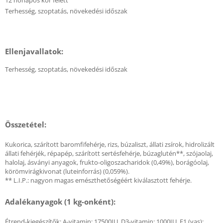
12 hónapos kor felett
Terhesség, szoptatás, növekedési időszak
Ellenjavallatok:
Terhesség, szoptatás, növekedési időszak
Összetétel:
Kukorica, szárított baromfifehérje, rizs, búzaliszt, állati zsírok, hidrolizált
állati fehérjék, répapép, szárított sertésfehérje, búzaglutén**, szójaolaj,
halolaj, ásványi anyagok, frukto-oligoszacharidok (0,49%), borágóolaj,
körömvirágkivonat (luteinforrás) (0,059%).
** L.I.P.: nagyon magas emészthetőségéért kiválasztott fehérje.
Adalékanyagok (1 kg-onként):
Étrend-kiegészítők: A-vitamin: 17500IU, D3-vitamin: 1000IU, E1 (vas):