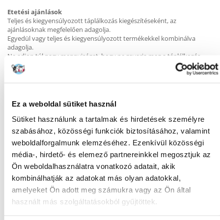
Etetési ajánlások
Teljes és kiegyensúlyozott táplálkozás kiegészítéseként, az
ajánlásoknak megfelelően adagolja.
Egyedül vagy teljes és kiegyensúlyozott termékekkel kombinálva
adagolja.
Ne adjon túl nagy mennyiséget, hogy ne zavarja meg a táplálkozás
egyensúlyát.
Naponta maximum 2 dobozt adjon.
Ez a weboldal sütiket használ
Sütiket használunk a tartalmak és hirdetések személyre
KÉRDEZZ TŐLÜNK!
szabásához, közösségi funkciók biztosításához, valamint
weboldalforgalmunk elemzéséhez. Ezenkívül közösségi
média-, hirdető- és elemező partnereinkkel megosztjuk az
Gyakori Kérdések (GYIK)
Ön weboldalhasználatra vonatkozó adatait, akik
kombinálhatják az adatokat más olyan adatokkal,
amelyeket Ön adott meg számukra vagy az Ön által
MILYEN
Macska
használt más szolgáltatásokból gyűjtöttek.
KISÁLLATNAK: