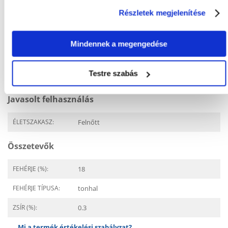
FAJTA:
Eledel
Részletek megjelenítése
Tulajdonságok
Mindennek a megengedése
CSOMAG SÚLYA
0.07
(KG):
Testre szabás
GYÁRTÓ:
SCHESIR
Javasolt felhasználás
ÉLETSZAKASZ:
Felnőtt
Összetevők
FEHÉRJE (%):
18
FEHÉRJE TÍPUSA:
tonhal
ZSÍR (%):
0.3
Mi a termék értékelési szabályzat?