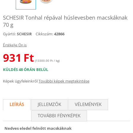
SCHESIR Tonhal répával húslevesben macskáknak
70 g
Gyártó:
Cikkszám:
42866
SCHESIR
Értékelje Ön is
931
Ft
(13300.00 Ft / kg)
KÜLDÉS 48 ÓRÁN BELÜL
Képek ügyfeleinkről
További képek megtekintése
LEÍRÁS
JELLEMZŐK
VÉLEMÉNYEK
TOVÁBBI FÉNYKÉPEK
Nedves eledel felnőtt macskáknak