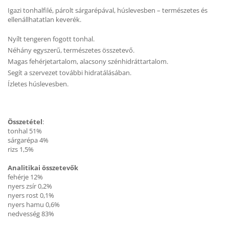
Igazi tonhalfilé, párolt sárgarépával, húslevesben – természetes és
ellenállhatatlan keverék.
Nyílt tengeren fogott tonhal.
Néhány egyszerű, természetes összetevő.
Magas fehérjetartalom, alacsony szénhidráttartalom.
Segít a szervezet további hidratálásában.
Ízletes húslevesben.
Összetétel
:
tonhal 51%
sárgarépa 4%
rizs 1,5%
Analitikai összetevők
fehérje 12%
nyers zsír 0,2%
nyers rost 0,1%
nyers hamu 0,6%
nedvesség 83%