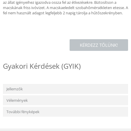
az állat igényeihez igazodva ossza fel az étkezésekre. Biztosítson a
macskának friss ivóvizet. A macskaeledelt szobahőmérsékleten etesse. A
fel nem használt adagot legfeljebb 2 napig tárolja a hűtőszekrényben.
KÉRDEZZ TŐLÜNK!
Gyakori Kérdések (GYIK)
Jellemzők
Vélemények
További fényképek