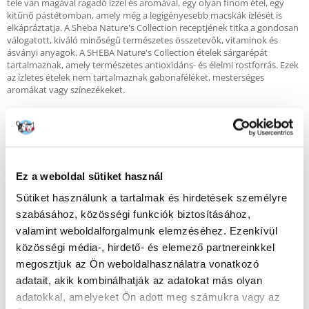
tele van magával ragadó ízzel és aromával, egy olyan finom étel, egy
kitűnő pástétomban, amely még a legigényesebb macskák ízlését is
elkápráztatja. A Sheba Nature's Collection receptjének titka a gondosan
válogatott, kiváló minőségű természetes összetevők, vitaminok és
ásványi anyagok. A SHEBA Nature's Collection ételek sárgarépát
tartalmaznak, amely természetes antioxidáns- és élelmi rostforrás. Ezek
az ízletes ételek nem tartalmaznak gabonaféléket, mesterséges
aromákat vagy színezékeket.
Előnyök:
- MSC által tanúsított fenntartható halászatból származó halak.
- Hozzáadott gabonafélék nélkül.
- Nem tartalmaz hozzáadott tartósítószert vagy mesterséges színezéket.
Ez a weboldal sütiket használ
- Mesterien elkészített ételek válogatott, kiváló minőségű természetes
összetevőkkel, vitaminokkal és ásványi anyagokkal.
Sütiket használunk a tartalmak és hirdetések személyre
- Extra adag vizet biztosít macskabarátja húgyúti rendszerének
szabásához, közösségi funkciók biztosításához,
egészsége érdekében.
- Teljes értékű és kiegyensúlyozott eledel macskája számára, hogy
valamint weboldalforgalmunk elemzéséhez. Ezenkívül
minden nap megőrizze vitalitását és teljesítményét.
közösségi média-, hirdető- és elemező partnereinkkel
- Teljesen újrahasznosítható csomagolás - konzerv és papír külön.
megosztjuk az Ön weboldalhasználatra vonatkozó
Összetevők
: hús és állati eredetű termékek (96% természetes eredetű*;
adatait, akik kombinálhatják az adatokat más olyan
máj 4%), hal és haltermékek* (beleértve a fehér halat 4%), zöldségek*
adatokkal, amelyeket Ön adott meg számukra vagy az
(beleértve a friss sárgarépát 4%), ásványi anyagok, növényi eredetű