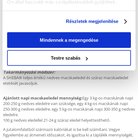
termékek*, élesztő*, cukrok. *természetes eredetű összetevők.
Ön által használt más szolgáltatásokból gyűjtöttek.
Kalória
: 84 kcal/100 g
Adalékanyagok
/
1 kg: Étrend-kiegészítők: Taurin: 500 mg, réz
Részletek megjelenítése
(réz(II)szulfát, pentahidrát): 1,1 mg, jód (kalcium-jodát, vízmentes): 0,35
mg, vas (vas(II)-szulfát, monohidrát): Mangán (mangán-szulfát,
monohidrát): 17,5 mg: Cink (cink-szulfát, monohidrát): 3,5 mg: 16,2 mg.
Mindennek a megengedése
Technológiai adalékanyagok: Cassia gumi: 2,500 mg.
Analitikai összetevők (%):
fehérje: 9,7; zsírtartalom: 4,9; szervetlen
anyag: 2,2; nyersrost: 0,43; nedvességtartalom: 81,9.
Testre szabás
Takarmányozási módszer:
A SHEBA® teljes értékű nedves macskaeledel és száraz macskaeledel
etetését javasoljuk.
Ajánlott napi macskaeledel mennyiség:
Egy 3 kg-os macskának napi
200-250 g nedves eledelre van szüksége, egy 4 kg-os macskának napi
250-300 g nedves eledelre, egy 5 kg-os macskának napi 300-350 g nedves
eledelre.
100 g nedves eledellel 21-24 g száraz eledel helyettesíthető.
A jutalomfalatból származó kalóriákat is be kell számítani. Vegye
figyelembe az átmeneti időszakot, és igazítsa ki a táplálék mennyiségét,