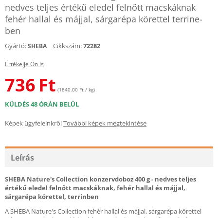
nedves teljes értékű eledel felnőtt macskáknak
fehér hallal és májjal, sárgarépa körettel terrine-
ben
Gyártó:
Cikkszám:
72282
SHEBA
Értékelje Ön is
736
Ft
(1840.00 Ft / kg)
KÜLDÉS 48 ÓRÁN BELÜL
Képek ügyfeleinkről
További képek megtekintése
Leírás
SHEBA Nature's Collection konzervdoboz 400 g - nedves teljes
értékű eledel felnőtt macskáknak, fehér hallal és májjal,
sárgarépa körettel, terrinben
A SHEBA Nature's Collection fehér hallal és májjal, sárgarépa körettel