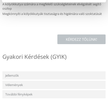
A kölyökkutya számára a megfelelő szükségleteinek elvégzését segítő
oszlop
Megkönnyíti a kölyökkutyák tisztaságra és higiéniára való szoktatását
KÉRDEZZ TŐLÜNK!
Gyakori Kérdések (GYIK)
Jellemzők
Vélemények
További fényképek