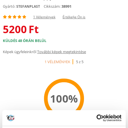
Gyártó:
Cikkszám:
38991
STEFANPLAST
1 Vélemények
Értékelje Ön is
5200
Ft
KÜLDÉS 48 ÓRÁN BELÜL
Képek ügyfeleinkről
További képek megtekintése
1 VÉLEMÉNYEK
5 z 5
100%
100% AZ ÜGYFELEK AJÁNLJÁK EZT A TERMÉKET