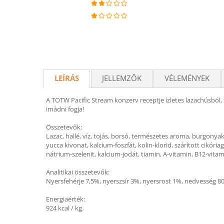
LEÍRÁS
JELLEMZŐK
VÉLEMÉNYEK
A TOTW Pacific Stream konzerv receptje ízletes lazachúsból,
imádni fogja!
Összetevők:
Lazac, hallé, víz, tojás, borsó, természetes aroma, burgonya
yucca kivonat, kalcium-foszfát, kolin-klorid, szárított cikór
nátrium-szelenit, kalcium-jodát, tiamin, A-vitamin, B12-vitam
Analitikai összetevők:
Nyersfehérje 7,5%, nyerszsír 3%, nyersrost 1%, nedvesség 8
Energiaérték:
924 kcal / kg.