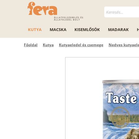
ÁLLATFELSZERELÉS ÉS
ÁLLATELEDEL BOLT
KUTYA
MACSKA
KISEMLŐSÖK
MADARAK
Főoldal
Kutya
Kutyaeledel és csemege
Nedves kutyael