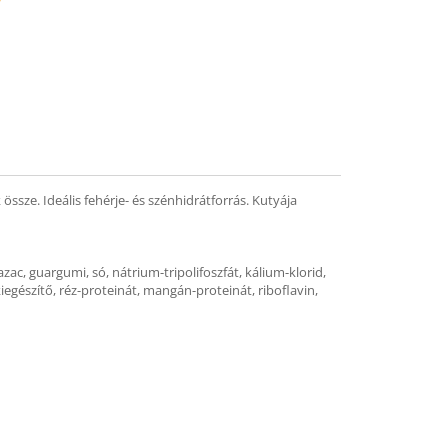
mend
sze. Ideális fehérje- és szénhidrátforrás. Kutyája
ac, guargumi, só, nátrium-tripolifoszfát, kálium-klorid,
kiegészítő, réz-proteinát, mangán-proteinát, riboflavin,