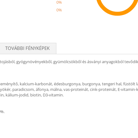
0%
0%
Recom
TOVÁBBI FÉNYKÉPEK
 tojásból, gyógynövényekből, gyümölcsökből és ásványi anyagokból tevődik ös
keményítő, kalcium-karbonát, édesburgonya, burgonya, tengeri hal, füstölt laz
iagyökér, paradicsom, áfonya, málna, vas-proteinát, cink-proteinát, E-vitamin-
in, kálium-jodid, biotin, D3-vitamin.
0%.