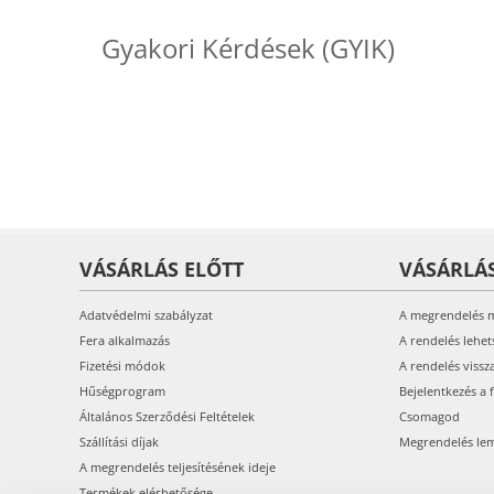
Gyakori Kérdések (GYIK)
VÁSÁRLÁS ELŐTT
VÁSÁRLÁ
Adatvédelmi szabályzat
A megrendelés 
Fera alkalmazás
A rendelés lehet
Fizetési módok
A rendelés vissz
Hűségprogram
Bejelentkezés a 
Általános Szerződési Feltételek
Csomagod
Szállítási díjak
Megrendelés le
A megrendelés teljesítésének ideje
Termékek elérhetősége