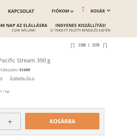
0
KAPCSOLAT
FIÓKOM
KOSÁR
40 NAP AZ ELÁLLÁSRA
INGYENES KISZÁLLÍTÁS!
CSAK NÁLUNK!
O 15400 FT FELETTI RENDELÉS ESETÉN
1106
/
1176
acific Stream 390 g
Cikkszám:
51499
ek
Értékelje Ön is
t / kg)
+
KOSÁRBA