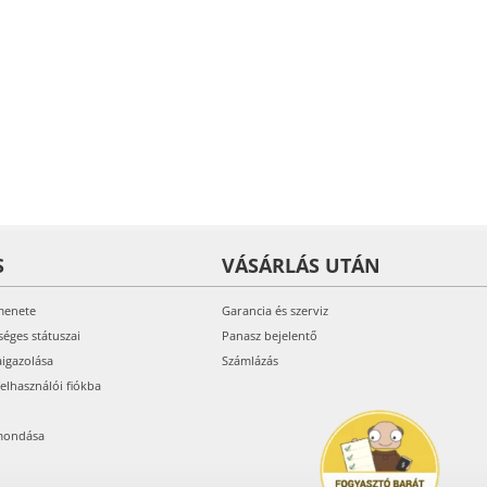
S
VÁSÁRLÁS UTÁN
menete
Garancia és szerviz
séges státuszai
Panasz bejelentő
aigazolása
Számlázás
felhasználói fiókba
mondása