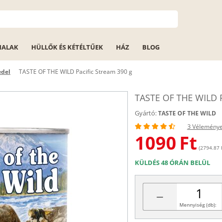
HALAK
HÜLLŐK ÉS KÉTÉLTŰEK
HÁZ
BLOG
edel
TASTE OF THE WILD Pacific Stream 390 g
TASTE OF THE WILD P
Gyártó:
TASTE OF THE WILD
3 Vélemény
1090
Ft
(2794.87 F
KÜLDÉS 48 ÓRÁN BELÜL
−
Mennyiség (db):