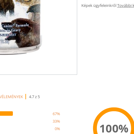
Képek ügyfeleinkről
További 
 VÉLEMÉNYEK
4.7 z 5
67%
33%
100%
0%