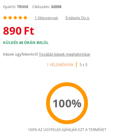
Gyártó:
Cikkszám:
32058
TRIXIE
1 Vélemények
Értékelje Ön is
890
Ft
KÜLDÉS 48 ÓRÁN BELÜL
Képek ügyfeleinkről
További képek megtekintése
1 VÉLEMÉNYEK
5 z 5
100%
100% AZ ÜGYFELEK AJÁNLJÁK EZT A TERMÉKET