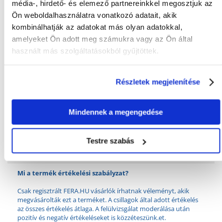
média-, hirdető- és elemező partnereinkkel megosztjuk az
Praktikus és higiénikus megoldás macskatulajdonosok számára
Ön weboldalhasználatra vonatkozó adatait, akik
kombinálhatják az adatokat más olyan adatokkal,
amelyeket Ön adott meg számukra vagy az Ön által
használt más szolgáltatásokból gyűjtöttek.
KÉRDEZZ TŐLÜNK!
Részletek megjelenítése
Gyakori Kérdések (GYIK)
Mindennek a megengedése
Tulajdonságok
Testre szabás
GYÁRTÓ:
TRIXIE
Mi a termék értékelési szabályzat?
Csak regisztrált FERA.HU vásárlók írhatnak véleményt, akik
megvásárolták ezt a terméket. A csillagok által adott értékelés
az összes értékelés átlaga. A felülvizsgálat moderálása után
pozitív és negatív értékeléseket is közzéteszünk.et.