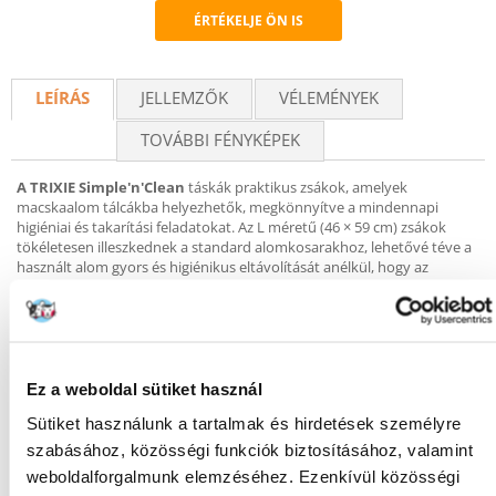
ÉRTÉKELJE ÖN IS
Recommend
LEÍRÁS
JELLEMZŐK
VÉLEMÉNYEK
TOVÁBBI FÉNYKÉPEK
A TRIXIE Simple'n'Clean
táskák praktikus zsákok, amelyek
macskaalom tálcákba helyezhetők, megkönnyítve a mindennapi
higiéniai és takarítási feladatokat. Az L méretű (46 × 59 cm) zsákok
tökéletesen illeszkednek a standard alomkosarakhoz, lehetővé téve a
használt alom gyors és higiénikus eltávolítását anélkül, hogy az
alomkosarat ki kellene mosni. Ez a megoldás segít tisztán tartani az
alomkosarat és csökkenti a szennyeződésekkel való érintkezést.
A termék főbb jellemzői:
10 db L méretű (46 × 59 cm) alomtartó zsák
Ez a weboldal sütiket használ
A tálcára helyezett zsákok megkönnyítik a tisztítást és csökkentik a
tálca szennyeződését
Sütiket használunk a tartalmak és hirdetések személyre
Lehetővé teszik a használt alom gyors és kényelmes eltávolítását a
szabásához, közösségi funkciók biztosításához, valamint
zsákkal együtt
weboldalforgalmunk elemzéséhez. Ezenkívül közösségi
Tisztán tartják a tálcát mosás nélkül