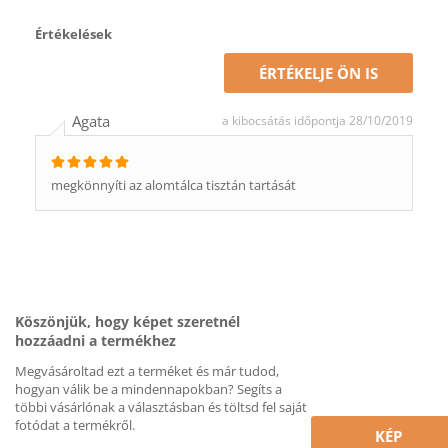
Értékelések
ÉRTÉKELJE ÖN IS
Agata
a kibocsátás időpontja 28/10/2019
megkönnyíti az alomtálca tisztán tartását
Köszönjük, hogy képet szeretnél
hozzáadni a termékhez
Megvásároltad ezt a terméket és már tudod,
hogyan válik be a mindennapokban? Segíts a
többi vásárlónak a választásban és töltsd fel saját
fotódat a termékről.
KÉP