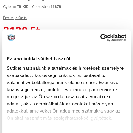
Gyártó:
Cikkszám:
11878
TRIXIE
Értékelje Ön is
2120
Ft
KÜLDÉS 48 ÓRÁN BELÜL
Képek ügyfeleinkről
Ez a weboldal sütiket használ
Sütiket használunk a tartalmak és hirdetések személyre
szabásához, közösségi funkciók biztosításához,
További képek megtekintése : 1
valamint weboldalforgalmunk elemzéséhez. Ezenkívül
közösségi média-, hirdető- és elemező partnereinkkel
megosztjuk az Ön weboldalhasználatra vonatkozó
Leírás
adatait, akik kombinálhatják az adatokat más olyan
Nylon alagút plüss belsővel tengerimalacok számára. Méretek; 35 cm /
adatokkal, amelyeket Ön adott meg számukra vagy az
15 cm.
Ön által használt más szolgáltatásokból gyűjtöttek.