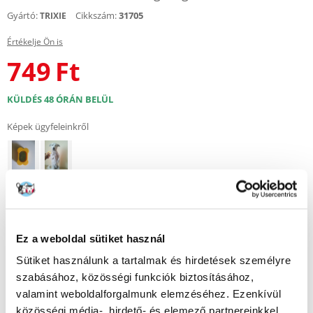
Gyártó:
Cikkszám:
31705
TRIXIE
Értékelje Ön is
749
Ft
KÜLDÉS 48 ÓRÁN BELÜL
Képek ügyfeleinkről
További képek megtekintése : 2
Leírás
Ez a weboldal sütiket használ
Sütiket használunk a tartalmak és hirdetések személyre
A kliker egy egyszerű, de nagyon hatékony eszköz kutyák, kis rágcsálók
és madarak kiképzéséhez. A kliker jellegzetes hangja, amelyet az állatok
szabásához, közösségi funkciók biztosításához,
könnyen felismernek, segít a kívánt viselkedés gyors és hatékony
valamint weboldalforgalmunk elemzéséhez. Ezenkívül
kialakításában.
közösségi média-, hirdető- és elemező partnereinkkel