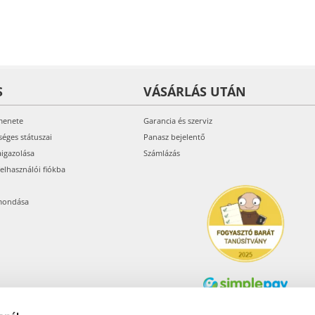
S
VÁSÁRLÁS UTÁN
menete
Garancia és szerviz
séges státuszai
Panasz bejelentő
aigazolása
Számlázás
felhasználói fiókba
mondása