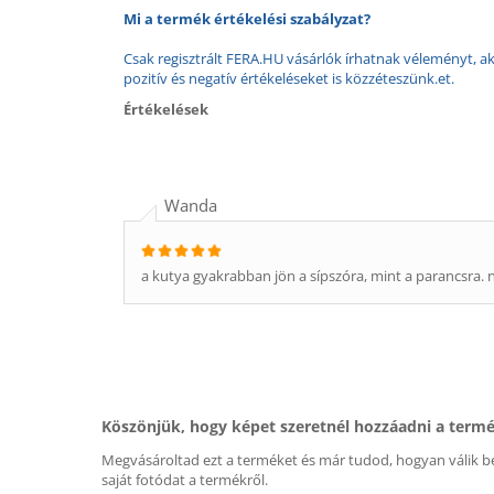
Mi a termék értékelési szabályzat?
Csak regisztrált FERA.HU vásárlók írhatnak véleményt, aki
pozitív és negatív értékeléseket is közzéteszünk.et.
Értékelések
Wanda
a kutya gyakrabban jön a sípszóra, mint a parancsra. n
Köszönjük, hogy képet szeretnél hozzáadni a term
Megvásároltad ezt a terméket és már tudod, hogyan válik be
saját fotódat a termékről.