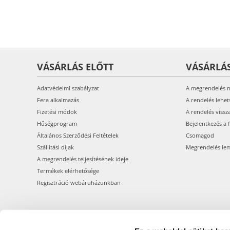
VÁSÁRLÁS ELŐTT
VÁSÁRLÁ
Adatvédelmi szabályzat
A megrendelés 
Fera alkalmazás
A rendelés lehet
Fizetési módok
A rendelés vissz
Hűségprogram
Bejelentkezés a 
Általános Szerződési Feltételek
Csomagod
Szállítási díjak
Megrendelés le
A megrendelés teljesítésének ideje
Termékek elérhetősége
Regisztráció webáruházunkban