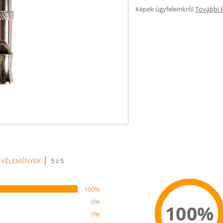
Képek ügyfeleinkről
További 
 VÉLEMÉNYEK
5 z 5
100%
0%
100%
0%