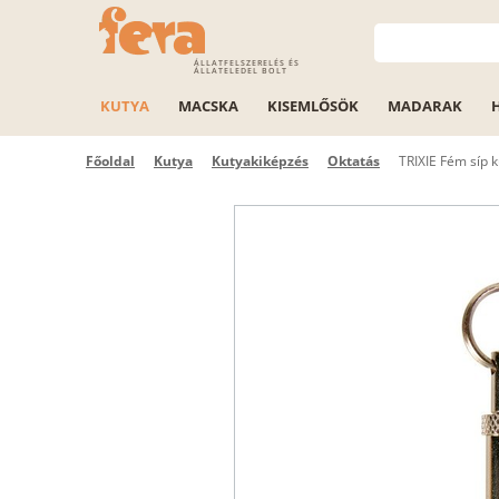
ÁLLATFELSZERELÉS ÉS
ÁLLATELEDEL BOLT
KUTYA
MACSKA
KISEMLŐSÖK
MADARAK
Főoldal
Kutya
Kutyakiképzés
Oktatás
TRIXIE Fém síp k