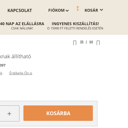
0
KAPCSOLAT
FIÓKOM
KOSÁR
40 NAP AZ ELÁLLÁSRA
INGYENES KISZÁLLÍTÁS!
CSAK NÁLUNK!
O 15990 FT FELETTI RENDELÉS ESETÉN
35
/
64
nak állítható
097
ek
Értékelje Ön is
+
KOSÁRBA