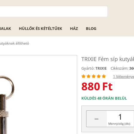
HALAK
HÜLLŐK ÉS KÉTÉLTŰEK
HÁZ
BLOG
utyáknak állítható
TRIXIE Fém síp kutyák
Gyártó:
Cikkszám:
36
TRIXIE
1 Vélemény
880
Ft
KÜLDÉS 48 ÓRÁN BELÜL
−
Mennyiség (db):