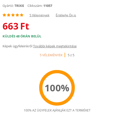
Gyártó:
Cikkszám:
11057
TRIXIE
5 Vélemények
Értékelje Ön is
663
Ft
KÜLDÉS 48 ÓRÁN BELÜL
Képek ügyfeleinkről
További képek megtekintése
5 VÉLEMÉNYEK
5 z 5
100%
100% AZ ÜGYFELEK AJÁNLJÁK EZT A TERMÉKET