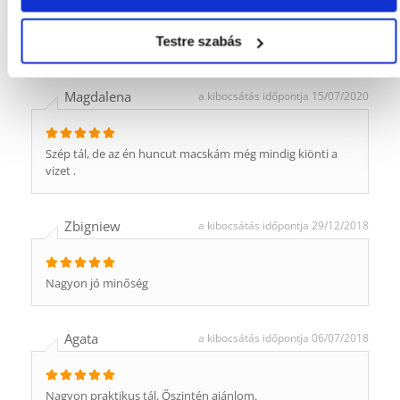
Nagyon sikeresnek tartom a fera.co.uk-nál szerzett
vásárlási élményemet. köszönöm.
Testre szabás
Magdalena
a kibocsátás időpontja 15/07/2020
Szép tál, de az én huncut macskám még mindig kiönti a
vizet .
Zbigniew
a kibocsátás időpontja 29/12/2018
Nagyon jó minőség
Agata
a kibocsátás időpontja 06/07/2018
Nagyon praktikus tál. Őszintén ajánlom.