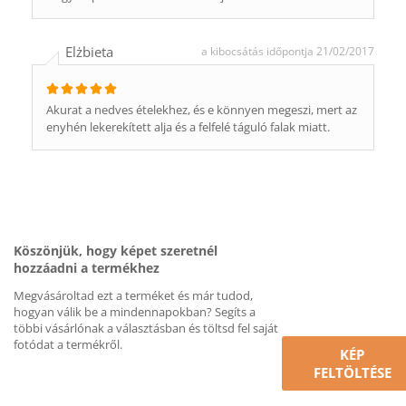
Elżbieta
a kibocsátás időpontja 21/02/2017
Akurat a nedves ételekhez, és e könnyen megeszi, mert az
enyhén lekerekített alja és a felfelé táguló falak miatt.
Köszönjük, hogy képet szeretnél
hozzáadni a termékhez
Megvásároltad ezt a terméket és már tudod,
hogyan válik be a mindennapokban? Segíts a
többi vásárlónak a választásban és töltsd fel saját
fotódat a termékről.
KÉP
FELTÖLTÉSE