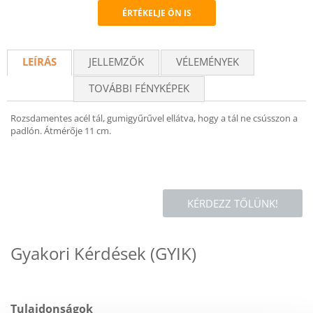
ÉRTÉKELJE ÖN IS
Recommend
LEÍRÁS
JELLEMZŐK
VÉLEMÉNYEK
TOVÁBBI FÉNYKÉPEK
Rozsdamentes acél tál, gumigyűrűvel ellátva, hogy a tál ne csússzon a
padlón. Átmérője 11 cm.
KÉRDEZZ TŐLÜNK!
Gyakori Kérdések (GYIK)
Tulajdonságok