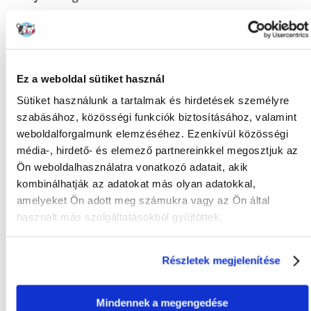
ANYAG:
Rozsdamentes acél
KAPACITÁS (ML):
200
Ez a weboldal sütiket használ
SZÍN:
Ezüst
Sütiket használunk a tartalmak és hirdetések személyre
GYÁRTÓ:
TRIXIE
szabásához, közösségi funkciók biztosításához, valamint
Mi a termék értékelési szabályzat?
weboldalforgalmunk elemzéséhez. Ezenkívül közösségi
média-, hirdető- és elemező partnereinkkel megosztjuk az
Csak regisztrált FERA.HU vásárlók írhatnak véleményt, akik
Ön weboldalhasználatra vonatkozó adatait, akik
megvásárolták ezt a terméket. A csillagok által adott értékelés
az összes értékelés átlaga. A felülvizsgálat moderálása után
kombinálhatják az adatokat más olyan adatokkal,
pozitív és negatív értékeléseket is közzéteszünk.et.
amelyeket Ön adott meg számukra vagy az Ön által
használt más szolgáltatásokból gyűjtöttek.
Értékelések
ÉRTÉKELJE ÖN IS
Részletek megjelenítése
Jolanta
a kibocsátás időpontja 20/12/2020
Mindennek a megengedése