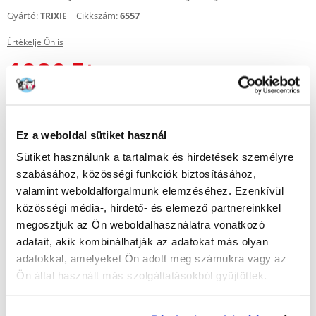
Gyártó:
Cikkszám:
6557
TRIXIE
Értékelje Ön is
1980
Ft
KÜLDÉS 48 ÓRÁN BELÜL
Képek ügyfeleinkről
Ez a weboldal sütiket használ
Sütiket használunk a tartalmak és hirdetések személyre
szabásához, közösségi funkciók biztosításához,
valamint weboldalforgalmunk elemzéséhez. Ezenkívül
További képek megtekintése : 4
közösségi média-, hirdető- és elemező partnereinkkel
megosztjuk az Ön weboldalhasználatra vonatkozó
Leírás
adatait, akik kombinálhatják az adatokat más olyan
adatokkal, amelyeket Ön adott meg számukra vagy az
Típus: Fényvisszaverő mellény
Ön által használt más szolgáltatásokból gyűjtöttek.