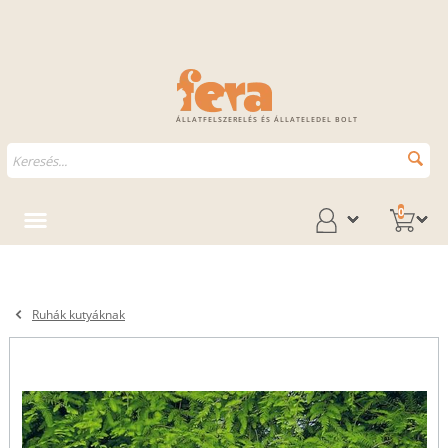
ÁLLATFELSZERELÉS ÉS ÁLLATELEDEL BOLT
0
Ruhák kutyáknak