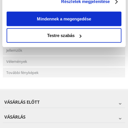
Részletek megjelenítése
KÉRDEZZ TŐLÜNK!
Mindennek a megengedése
Gyakori Kérdések (GYIK)
Testre szabás
Jellemzők
Vélemények
További fényképek
VÁSÁRLÁS ELŐTT
VÁSÁRLÁS