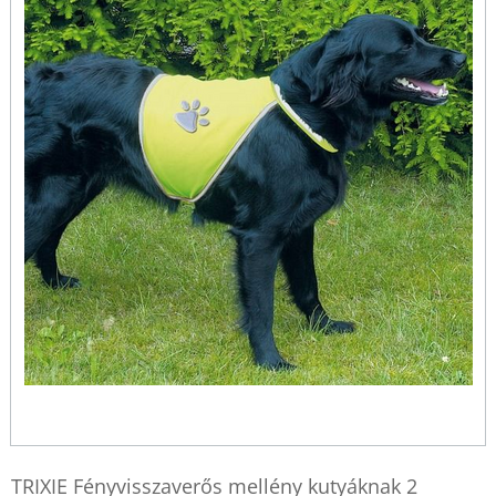
TRIXIE Fényvisszaverős mellény kutyáknak 2