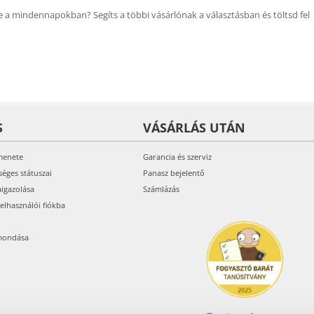
 a mindennapokban? Segíts a többi vásárlónak a választásban és töltsd fel
S
VÁSÁRLÁS UTÁN
menete
Garancia és szerviz
séges státuszai
Panasz bejelentő
aigazolása
Számlázás
felhasználói fiókba
mondása