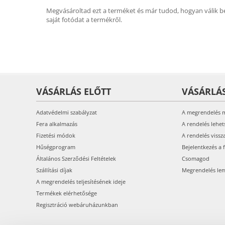
Megvásároltad ezt a terméket és már tudod, hogyan válik be
saját fotódat a termékről.
VÁSÁRLÁS ELŐTT
VÁSÁRLÁ
Adatvédelmi szabályzat
A megrendelés 
Fera alkalmazás
A rendelés lehet
Fizetési módok
A rendelés vissz
Hűségprogram
Bejelentkezés a 
Általános Szerződési Feltételek
Csomagod
Szállítási díjak
Megrendelés le
A megrendelés teljesítésének ideje
Termékek elérhetősége
Regisztráció webáruházunkban