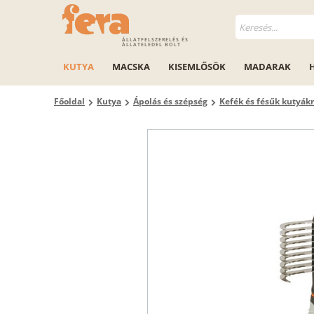
ÁLLATFELSZERELÉS ÉS
ÁLLATELEDEL BOLT
KUTYA
MACSKA
KISEMLŐSÖK
MADARAK
Főoldal
Kutya
Ápolás és szépség
Kefék és fésűk kutyák