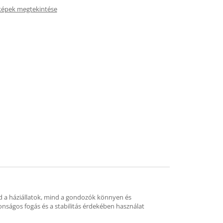
képek megtekintése
nd a háziállatok, mind a gondozók könnyen és
onságos fogás és a stabilitás érdekében használat