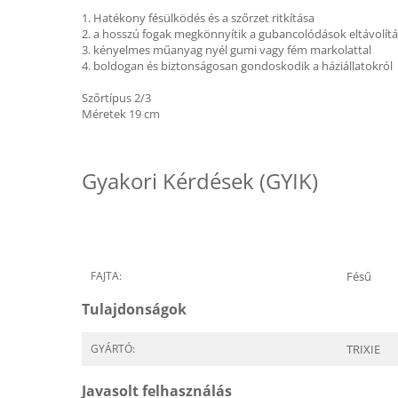
1. Hatékony fésülködés és a szőrzet ritkítása
2. a hosszú fogak megkönnyítik a gubancolódások eltávolítá
3. kényelmes műanyag nyél gumi vagy fém markolattal
4. boldogan és biztonságosan gondoskodik a háziállatokról
Szőrtípus 2/3
Méretek 19 cm
Gyakori Kérdések (GYIK)
FAJTA:
Fésű
Tulajdonságok
GYÁRTÓ:
TRIXIE
Javasolt felhasználás