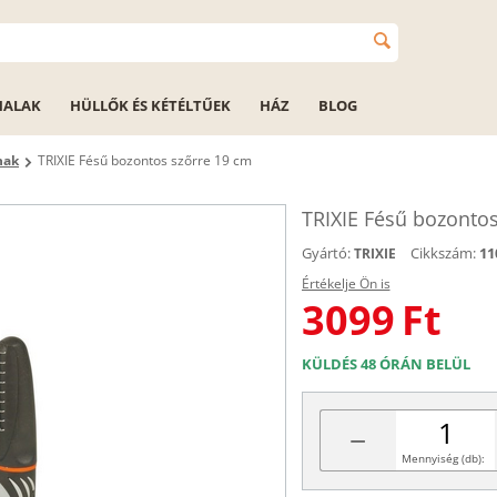
HALAK
HÜLLŐK ÉS KÉTÉLTŰEK
HÁZ
BLOG
nak
TRIXIE Fésű bozontos szőrre 19 cm
TRIXIE Fésű bozontos
Gyártó:
Cikkszám:
11
TRIXIE
Értékelje Ön is
3099
Ft
KÜLDÉS 48 ÓRÁN BELÜL
−
Mennyiség (db):