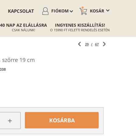
0
KAPCSOLAT
FIÓKOM
KOSÁR
40 NAP AZ ELÁLLÁSRA
INGYENES KISZÁLLÍTÁS!
CSAK NÁLUNK!
O 15990 FT FELETTI RENDELÉS ESETÉN
29
/
67
 szőrre 19 cm
038
+
KOSÁRBA