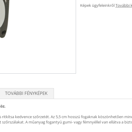
Képek ügyfeleinkről
További 
TOVÁBBI FÉNYKÉPEK
öz.
 és ritkítsa kedvence szőrzetét. Az 5,5 cm hosszú fogaknak köszönhetően mi
 szőrszálakat. A műanyag fogantyú gumi- vagy fémnyéllel van ellátva a bizt