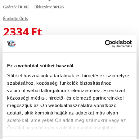
Gyártó:
Cikkszám:
36126
TRIXIE
Értékelje Ön is
2334
Ft
KÜLDÉS 48 ÓRÁN BELÜL
Képek ügyfeleinkről
További képek megtekintése
Ez a weboldal sütiket használ
Sütiket használunk a tartalmak és hirdetések személyre
Leírás
szabásához, közösségi funkciók biztosításához,
Sűrű fogazású fésű minden hajtípushoz.
valamint weboldalforgalmunk elemzéséhez. Ezenkívül
közösségi média-, hirdető- és elemező partnereinkkel
Finom fogazású fésű 22 cm hosszúsággal, ideális a hosszú és rövid haj
megosztjuk az Ön weboldalhasználatra vonatkozó
simítására. Műanyag fogantyúval rendelkezik, gumi vagy fém
markolattal a biztos fogásért. Hatékonyan kifésüli a külső szőrzetet és
adatait, akik kombinálhatják az adatokat más olyan
az aljszőrzetet, így a szőrzet sima és fényes marad. Ez a tökéletes termék
adatokkal, amelyeket Ön adott meg számukra vagy az
minden olyan állattartó számára, akinek fontos a kedvence szőrzetének
Ön által használt más szolgáltatásokból gyűjtöttek.
egészséges és szép megjelenése.