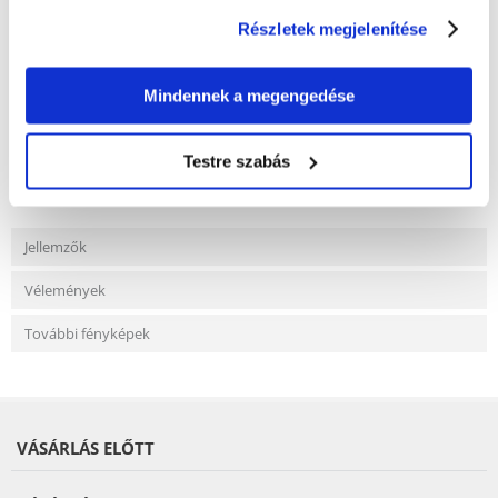
Részletek megjelenítése
KÉRDEZZ TŐLÜNK!
Mindennek a megengedése
Gyakori Kérdések (GYIK)
Testre szabás
Jellemzők
Vélemények
További fényképek
VÁSÁRLÁS ELŐTT