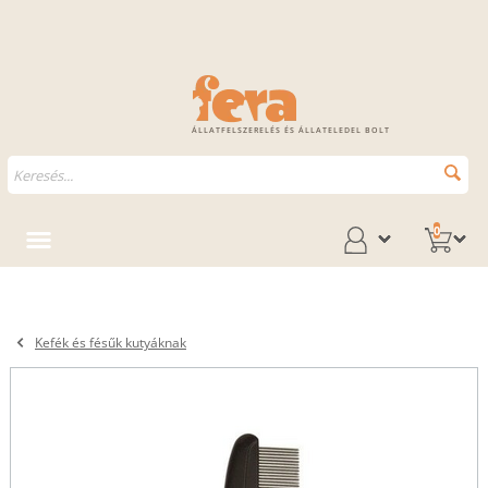
ÁLLATFELSZERELÉS ÉS ÁLLATELEDEL BOLT
0
Kefék és fésűk kutyáknak