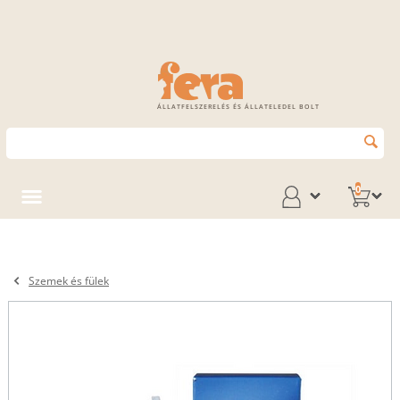
ÁLLATFELSZERELÉS ÉS ÁLLATELEDEL BOLT
0
Szemek és fülek