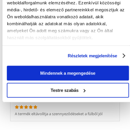
weboldalforgalmunk elemzéséhez. Ezenkívül közösségi
BOGUMIŁA
a kibocsátás időpontja 22/11/2019
média-, hirdető- és elemező partnereinkkel megosztjuk az
Ön weboldalhasználatra vonatkozó adatait, akik
kombinálhatják az adatokat más olyan adatokkal,
Fogmosáskor van agarunk, mert a kutya nem szereti, de
nagyon jó, a szájából fogmosás után nem eszik????.
amelyeket Ön adott meg számukra vagy az Ön által
használt más szolgáltatásokból gyűjtöttek.
Marzena
a kibocsátás időpontja 03/12/2018
Részletek megjelenítése
Mi még csak most használjuk először, de úgy gondolom,
hogy nincs ellene kifogás, és nem árt, ha időnként
Mindennek a megengedése
használjuk.
Testre szabás
Patrycja
a kibocsátás időpontja 11/11/2018
A termék eltávolítja a szennyeződéseket a fülből jól