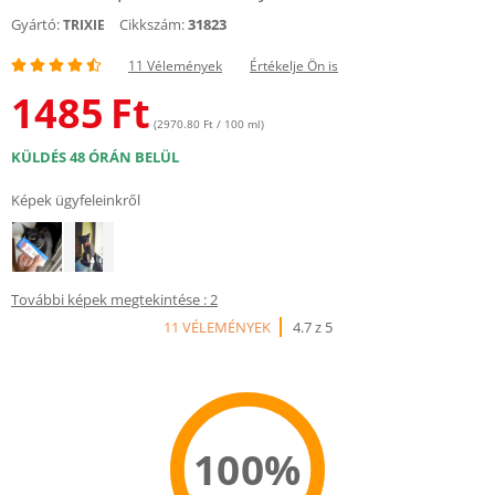
Gyártó:
Cikkszám:
31823
TRIXIE
11 Vélemények
Értékelje Ön is
1485
Ft
(2970.80 Ft / 100 ml)
KÜLDÉS 48 ÓRÁN BELÜL
Képek ügyfeleinkről
További képek megtekintése : 2
11 VÉLEMÉNYEK
4.7 z 5
100%