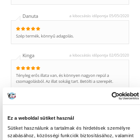
Danuta
a kibocsátás időpontja 05/05/2020
Szép termék, könnyű adagolás.
Kinga
a kibocsátás időpontja 02/05/2020
Tényleg erős illata van, és könnyen nagyon repül a
csomagolásból. Az illat sokáig tart. Betölti a szerepét.
BOGUMIŁA
a kibocsátás időpontja 30/11/2019
Ez a weboldal sütiket használ
most kezdtük el használni, eddig nem tudok semmit
mondani róla.
Sütiket használunk a tartalmak és hirdetések személyre
szabásához, közösségi funkciók biztosításához, valamint