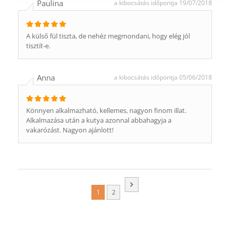
Paulina
a kibocsátás időpontja 19/07/2018
A külső fül tiszta, de nehéz megmondani, hogy elég jól
tisztít-e.
Anna
a kibocsátás időpontja 05/06/2018
Könnyen alkalmazható, kellemes, nagyon finom illat.
Alkalmazása után a kutya azonnal abbahagyja a
vakarózást. Nagyon ajánlott!
1
2