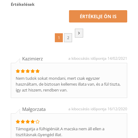
Értékelések
ÉRTÉKELJE ÖN IS
1
2
Kazimierz
a kibocsátás időpontja 14/02/2021
Nem tudok sokat mondani, mert csak egyszer
használtam, de biztosan kellemes illata van, és a fül tiszta,
így azt hiszem, rendben van.
Małgorzata
a kibocsátás időpontja 16/12/2020
Támogatja a fülhigiéniát.A macska nem áll ellen a
tisztításnak.Gyengéd illat.