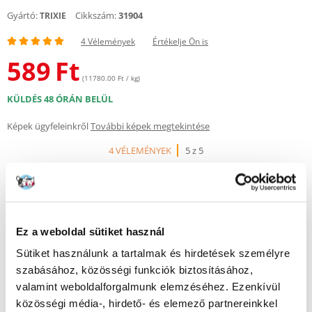
Gyártó:
Cikkszám:
31904
TRIXIE
4 Vélemények
Értékelje Ön is
589
Ft
(11780.00 Ft / kg)
KÜLDÉS 48 ÓRÁN BELÜL
Képek ügyfeleinkről
További képek megtekintése
4 VÉLEMÉNYEK
5 z 5
100%
Ez a weboldal sütiket használ
Sütiket használunk a tartalmak és hirdetések személyre
szabásához, közösségi funkciók biztosításához,
valamint weboldalforgalmunk elemzéséhez. Ezenkívül
100% AZ ÜGYFELEK AJÁNLJÁK EZT A TERMÉKET
közösségi média-, hirdető- és elemező partnereinkkel