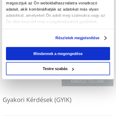
megosztjuk az Ön weboldalhasználatra vonatkozó
ÉRTÉKELJE ÖN IS
adatait, akik kombinálhatják az adatokat más olyan
Recommend
adatokkal, amelyeket Ön adott meg számukra vagy az
Leírás
Ön által használt más szolgáltatásokból gyűjtöttek.
Vinil kolbász egy 11 cm hosszúságú madzagon.
Részletek megjelenítése
A Trixie vinil kolbász zsinórral tökéletes játék kutyája számára. Rágásra
és apportírozásra is kiválóan alkalmas. Kiváló minőségű vinilből készült,
amely tartós és könnyen tisztán tartható. A termék nem kelt hangot, így
Mindennek a megengedése
ideális érzékeny kutyák számára.
Testre szabás
KÉRDEZZ TŐLÜNK!
Gyakori Kérdések (GYIK)