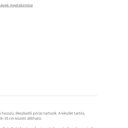
képek megtekintése
sszú, illeszkedő póráz tartozik. A készlet tartós,
18–35 cm között állítható.