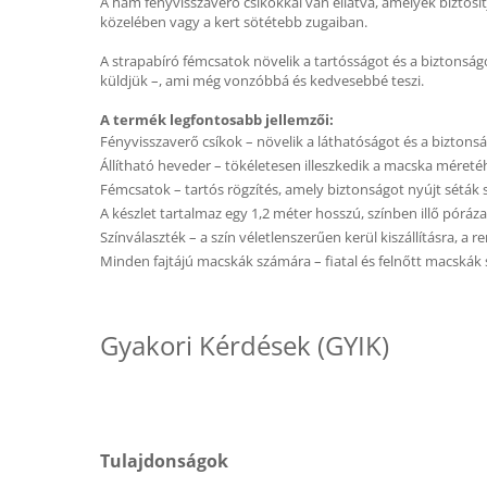
A hám fényvisszaverő csíkokkal van ellátva, amelyek biztosí
közelében vagy a kert sötétebb zugaiban.
A strapabíró fémcsatok növelik a tartósságot és a biztonság
küldjük –, ami még vonzóbbá és kedvesebbé teszi.
A termék legfontosabb jellemzői:
Fényvisszaverő csíkok – növelik a láthatóságot és a biztons
Állítható heveder – tökéletesen illeszkedik a macska méreté
Fémcsatok – tartós rögzítés, amely biztonságot nyújt séták 
A készlet tartalmaz egy 1,2 méter hosszú, színben illő póráza
Színválaszték – a szín véletlenszerűen kerül kiszállításra, a 
Minden fajtájú macskák számára – fiatal és felnőtt macskák
Gyakori Kérdések (GYIK)
Tulajdonságok