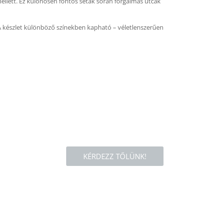
mellett. Ez különösen fontos séták során forgalmas utcák
 A készlet különböző színekben kapható – véletlenszerűen
KÉRDEZZ TŐLÜNK!