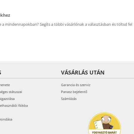
ékhez
 a mindennapokban? Segíts a többi vásárlónak a választásban és töltsd fel
S
VÁSÁRLÁS UTÁN
menete
Garancia és szerviz
séges státuszai
Panasz bejelentő
aigazolása
Számlázás
felhasználói fiókba
mondása