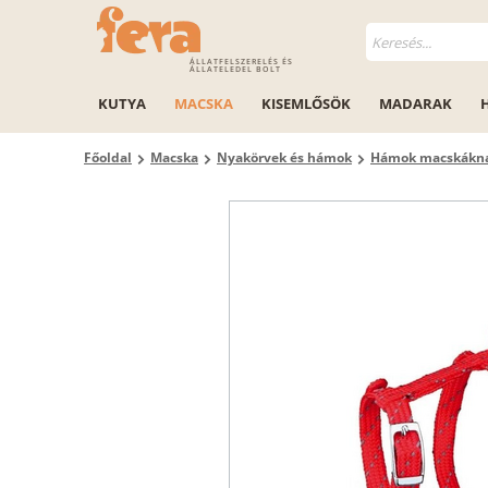
ÁLLATFELSZERELÉS ÉS
ÁLLATELEDEL BOLT
KUTYA
MACSKA
KISEMLŐSÖK
MADARAK
Főoldal
Macska
Nyakörvek és hámok
Hámok macskákn