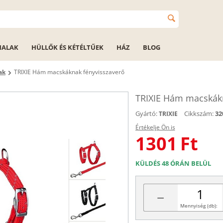
HALAK
HÜLLŐK ÉS KÉTÉLTŰEK
HÁZ
BLOG
ak
TRIXIE Hám macskáknak fényvisszaverő
TRIXIE Hám macskákn
Gyártó:
Cikkszám:
32
TRIXIE
Értékelje Ön is
1301
Ft
KÜLDÉS 48 ÓRÁN BELÜL
−
Mennyiség (db):