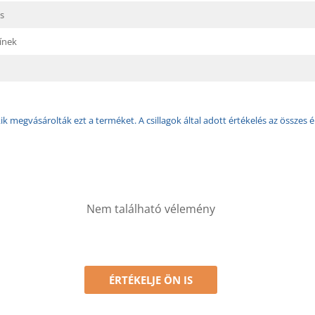
is
ínek
k megvásárolták ezt a terméket. A csillagok által adott értékelés az összes é
Nem található vélemény
ÉRTÉKELJE ÖN IS