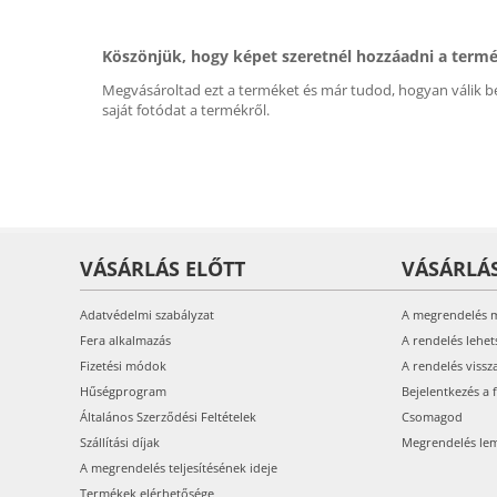
Köszönjük, hogy képet szeretnél hozzáadni a term
Megvásároltad ezt a terméket és már tudod, hogyan válik be
saját fotódat a termékről.
VÁSÁRLÁS ELŐTT
VÁSÁRLÁ
Adatvédelmi szabályzat
A megrendelés 
Fera alkalmazás
A rendelés lehet
Fizetési módok
A rendelés vissz
Hűségprogram
Bejelentkezés a 
Általános Szerződési Feltételek
Csomagod
Szállítási díjak
Megrendelés le
A megrendelés teljesítésének ideje
Termékek elérhetősége