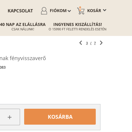
0
KAPCSOLAT
FIÓKOM
KOSÁR
40 NAP AZ ELÁLLÁSRA
INGYENES KISZÁLLÍTÁS!
CSAK NÁLUNK!
O 15990 FT FELETTI RENDELÉS ESETÉN
3
/
7
ak fényvisszaverő
083
+
KOSÁRBA