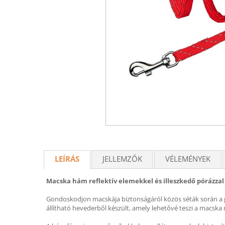
LEÍRÁS
JELLEMZŐK
VÉLEMÉNYEK
Macska hám reflektív elemekkel és illeszkedő pórázza
Gondoskodjon macskája biztonságáról közös séták során a pra
állítható hevederből készült, amely lehetővé teszi a macska 