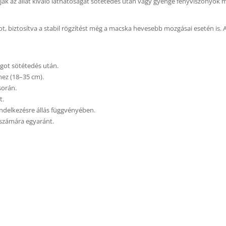
tják az állat kiváló láthatóságát sötétedés után vagy gyenge fényviszonyok 
ot, biztosítva a stabil rögzítést még a macska hevesebb mozgásai esetén is.
ágot sötétedés után.
hez (18–35 cm).
során.
t.
rendelkezésre állás függvényében.
 számára egyaránt.