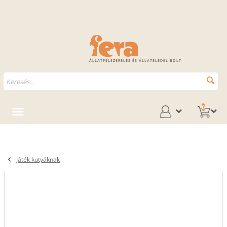
ÁLLATFELSZERELÉS ÉS ÁLLATELEDEL BOLT
0
Játék kutyáknak