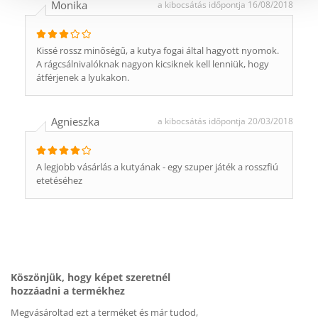
Monika
a kibocsátás időpontja 16/08/2018
Kissé rossz minőségű, a kutya fogai által hagyott nyomok.
A rágcsálnivalóknak nagyon kicsiknek kell lenniük, hogy
átférjenek a lyukakon.
Agnieszka
a kibocsátás időpontja 20/03/2018
A legjobb vásárlás a kutyának - egy szuper játék a rosszfiú
etetéséhez
Köszönjük, hogy képet szeretnél
hozzáadni a termékhez
Megvásároltad ezt a terméket és már tudod,