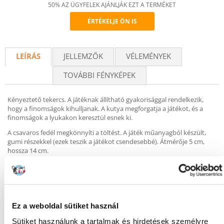
50% AZ ÜGYFELEK AJÁNLJÁK EZT A TERMÉKET
ÉRTÉKELJE ÖN IS
Recommend
LEÍRÁS
JELLEMZŐK
VÉLEMÉNYEK
TOVÁBBI FÉNYKÉPEK
Kényeztető tekercs. A játéknak állítható gyakorisággal rendelkezik,
hogy a finomságok kihulljanak. A kutya megforgatja a játékot, és a
finomságok a lyukakon keresztül esnek ki.
A csavaros fedél megkönnyíti a töltést. A játék műanyagból készült,
gumi részekkel (ezek teszik a játékot csendesebbé). Átmérője 5 cm,
hossza 14 cm.
KÉRDEZZ TŐLÜNK!
Ez a weboldal sütiket használ
Sütiket használunk a tartalmak és hirdetések személyre