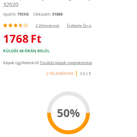
32020
Gyártó:
Cikkszám:
31885
TRIXIE
2 Vélemények
Értékelje Ön is
1768
Ft
KÜLDÉS 48 ÓRÁN BELÜL
Képek ügyfeleinkről
További képek megtekintése
2 VÉLEMÉNYEK
3.5 z 5
50%