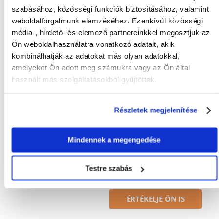
szabásához, közösségi funkciók biztosításához, valamint
Gyakori Kérdések (GYIK)
weboldalforgalmunk elemzéséhez. Ezenkívül közösségi
média-, hirdető- és elemező partnereinkkel megosztjuk az
Ön weboldalhasználatra vonatkozó adatait, akik
Tulajdonságok
kombinálhatják az adatokat más olyan adatokkal,
amelyeket Ön adott meg számukra vagy az Ön által
ÁLLAT MÉRETE:
Univerzális
használt más szolgáltatásokból gyűjtöttek.
GYÁRTÓ:
TRIXIE
Részletek megjelenítése
Mi a termék értékelési szabályzat?
Csak regisztrált FERA.HU vásárlók írhatnak véleményt, akik
Mindennek a megengedése
megvásárolták ezt a terméket. A csillagok által adott értékelés
az összes értékelés átlaga. A felülvizsgálat moderálása után
pozitív és negatív értékeléseket is közzéteszünk.et.
Testre szabás
Értékelések
ÉRTÉKELJE ÖN IS