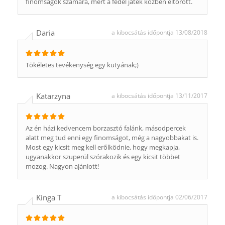
finomságok számára, mert a fedél játék közben eltörött.
Daria
a kibocsátás időpontja 13/08/2018
Tökéletes tevékenység egy kutyának;)
Katarzyna
a kibocsátás időpontja 13/11/2017
Az én házi kedvencem borzasztó falánk, másodpercek
alatt meg tud enni egy finomságot, még a nagyobbakat is.
Most egy kicsit meg kell erőlködnie, hogy megkapja,
ugyanakkor szuperül szórakozik és egy kicsit többet
mozog. Nagyon ajánlott!
Kinga T
a kibocsátás időpontja 02/06/2017