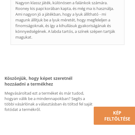
Nagyon klassz játék, különösen a falánkok számára.
Rooney kis papi korában kapta, és még ma is használja.
Ami nagyon jó a játékban, hogy a lyuk állítható - mi
magunk állítjuk be a lyuk méretét, hogy megfeleljen a
finomságoknak, és így a kihullásuk gyakoriságának és
könnyedségének. A labda tartós, a színek szépen tartják
magukat.
Köszönjük, hogy képet szeretnél
hozzáadni a termékhez
Megvásároltad ezt a terméket és már tudod,
hogyan válik be a mindennapokban? Segíts a
többi vásárlónak a választásban és töltsd fel saját
fotódat a termékről.
KÉP
FELTÖLTÉSE