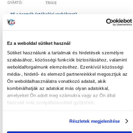
GYÁRTÓ:
TRIXIE
Mi a termék értékelési szabályzat?
Csak regisztrált FERA.HU vásárlók írhatnak véleményt, akik
megvásárolták ezt a terméket. A csillagok által adott értékelés
az összes értékelés átlaga. A felülvizsgálat moderálása után
pozitív és negatív értékeléseket is közzéteszünk.et.
Ez a weboldal sütiket használ
Sütiket használunk a tartalmak és hirdetések személyre
Értékelések
szabásához, közösségi funkciók biztosításához, valamint
ÉRTÉKELJE ÖN IS
weboldalforgalmunk elemzéséhez. Ezenkívül közösségi
média-, hirdető- és elemező partnereinkkel megosztjuk az
Sandy
a kibocsátás időpontja 05/01/2021
Ön weboldalhasználatra vonatkozó adatait, akik
kombinálhatják az adatokat más olyan adatokkal,
amelyeket Ön adott meg számukra vagy az Ön által
A labda nagyon tetszett a kutyának. Ez az én spánielem
használt más szolgáltatásokból gyűjtöttek.
egyik kedvenc játéka , azonban nagyon hangos és zajos
játék közben. A kiskutya 5 hónap után elpusztította a
labdát.
Részletek megjelenítése