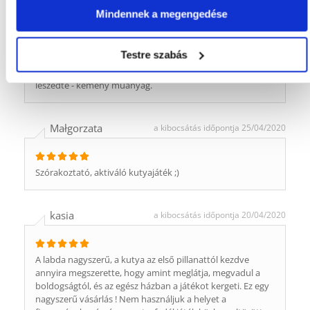
Mieszko
a kibocsátás időpontja 04/06/2020
Mindennek a megengedése
Betölti a célját, az otthoni magányos pillanatokhoz
Testre szabás
nélkülözhetetlen. A 7 kg-os kutya ellenére azonban
nagyon gyorsan jelentkezik a kár. A kutya egy hónap alatt
leszedte - kemény műanyag.
Małgorzata
a kibocsátás időpontja 25/04/2020
Szórakoztató, aktiváló kutyajáték ;)
kasia
a kibocsátás időpontja 20/04/2020
A labda nagyszerű, a kutya az első pillanattól kezdve
annyira megszerette, hogy amint meglátja, megvadul a
boldogságtól, és az egész házban a játékot kergeti. Ez egy
nagyszerű vásárlás ! Nem használjuk a helyet a