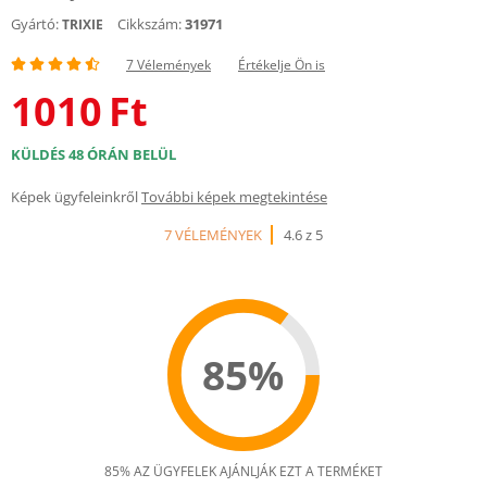
Gyártó:
Cikkszám:
31971
TRIXIE
7 Vélemények
Értékelje Ön is
1010
Ft
KÜLDÉS 48 ÓRÁN BELÜL
Képek ügyfeleinkről
További képek megtekintése
7 VÉLEMÉNYEK
4.6 z 5
85%
85% AZ ÜGYFELEK AJÁNLJÁK EZT A TERMÉKET