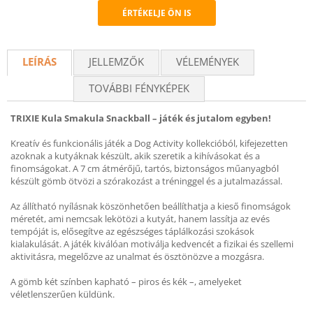
ÉRTÉKELJE ÖN IS
Recommend
LEÍRÁS
JELLEMZŐK
VÉLEMÉNYEK
TOVÁBBI FÉNYKÉPEK
TRIXIE Kula Smakula Snackball – játék és jutalom egyben!
Kreatív és funkcionális játék a Dog Activity kollekcióból, kifejezetten
azoknak a kutyáknak készült, akik szeretik a kihívásokat és a
finomságokat. A 7 cm átmérőjű, tartós, biztonságos műanyagból
készült gömb ötvözi a szórakozást a tréninggel és a jutalmazással.
Az állítható nyílásnak köszönhetően beállíthatja a kieső finomságok
méretét, ami nemcsak lekötözi a kutyát, hanem lassítja az evés
tempóját is, elősegítve az egészséges táplálkozási szokások
kialakulását. A játék kiválóan motiválja kedvencét a fizikai és szellemi
aktivitásra, megelőzve az unalmat és ösztönözve a mozgásra.
A gömb két színben kapható – piros és kék –, amelyeket
véletlenszerűen küldünk.