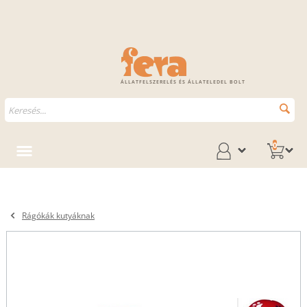
ÁLLATFELSZERELÉS ÉS ÁLLATELEDEL BOLT
0
Rágókák kutyáknak