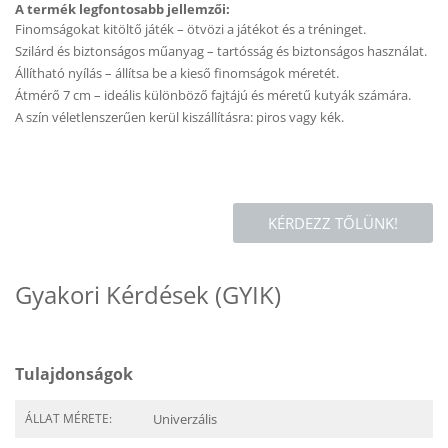
A termék legfontosabb jellemzői:
Finomságokat kitöltő játék – ötvözi a játékot és a tréninget.
Szilárd és biztonságos műanyag – tartósság és biztonságos használat.
Állítható nyílás – állítsa be a kieső finomságok méretét.
Átmérő 7 cm – ideális különböző fajtájú és méretű kutyák számára.
A szín véletlenszerűen kerül kiszállításra: piros vagy kék.
KÉRDEZZ TŐLÜNK!
Gyakori Kérdések (GYIK)
Tulajdonságok
ÁLLAT MÉRETE:
Univerzális