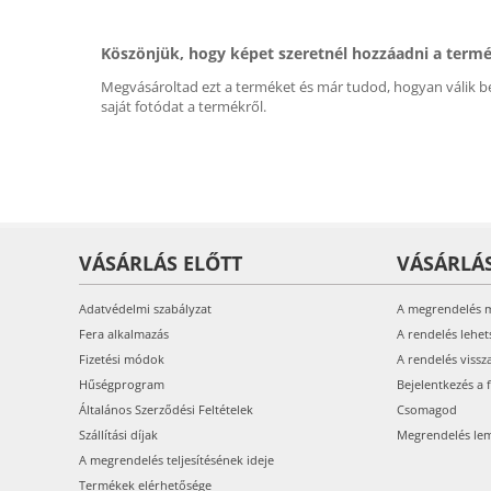
Köszönjük, hogy képet szeretnél hozzáadni a term
Megvásároltad ezt a terméket és már tudod, hogyan válik be
saját fotódat a termékről.
VÁSÁRLÁS ELŐTT
VÁSÁRLÁ
Adatvédelmi szabályzat
A megrendelés 
Fera alkalmazás
A rendelés lehet
Fizetési módok
A rendelés vissz
Hűségprogram
Bejelentkezés a 
Általános Szerződési Feltételek
Csomagod
Szállítási díjak
Megrendelés le
A megrendelés teljesítésének ideje
Termékek elérhetősége