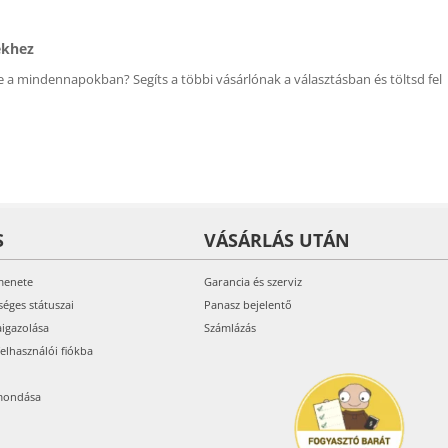
ékhez
 a mindennapokban? Segíts a többi vásárlónak a választásban és töltsd fel
S
VÁSÁRLÁS UTÁN
menete
Garancia és szerviz
séges státuszai
Panasz bejelentő
aigazolása
Számlázás
felhasználói fiókba
mondása