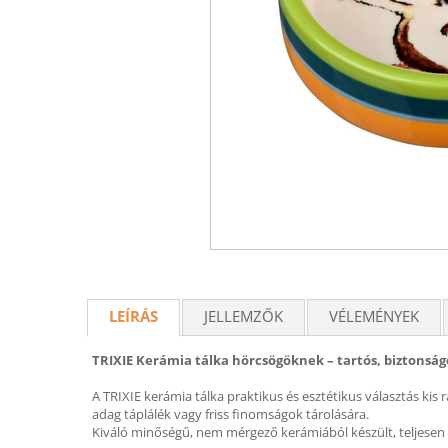
LEÍRÁS
JELLEMZŐK
VÉLEMÉNYEK
TRIXIE Kerámia tálka hörcsögöknek – tartós, biztonsá
A TRIXIE kerámia tálka praktikus és esztétikus választás k
adag táplálék vagy friss finomságok tárolására.
Kiváló minőségű, nem mérgező kerámiából készült, teljesen