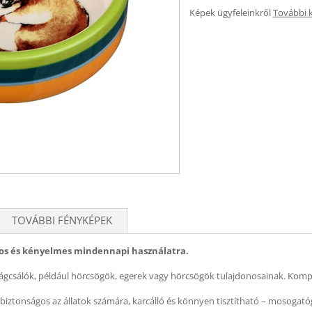
Képek ügyfeleinkről
További 
TOVÁBBI FÉNYKÉPEK
gos és kényelmes mindennapi használatra.
is rágcsálók, például hörcsögök, egerek vagy hörcsögök tulajdonosainak. Kom
 biztonságos az állatok számára, karcálló és könnyen tisztítható – mosoga