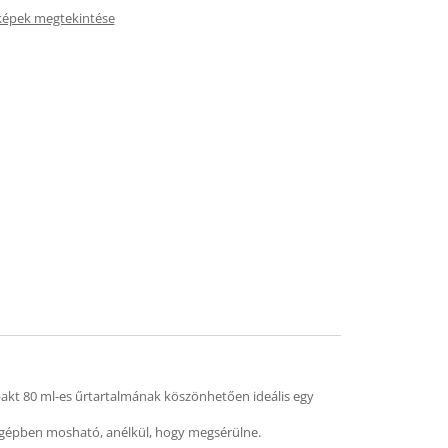
képek megtekintése
pakt 80 ml-es űrtartalmának köszönhetően ideális egy
tógépben mosható, anélkül, hogy megsérülne.