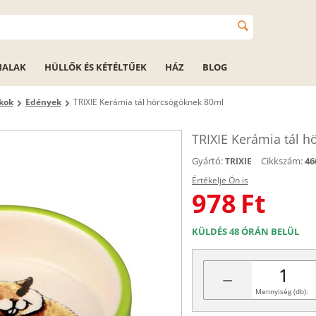
HALAK
HÜLLŐK ÉS KÉTÉLTŰEK
HÁZ
BLOG
ékok
Edények
TRIXIE Kerámia tál hörcsögöknek 80ml
TRIXIE Kerámia tál 
Gyártó:
Cikkszám:
46
TRIXIE
Értékelje Ön is
978
Ft
KÜLDÉS 48 ÓRÁN BELÜL
−
Mennyiség (db):