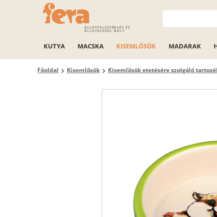
ÁLLATFELSZERELÉS ÉS
ÁLLATELEDEL BOLT
KUTYA
MACSKA
KISEMLŐSÖK
MADARAK
Főoldal
Kisemlősök
Kisemlősök etetésére szolgáló tartoz