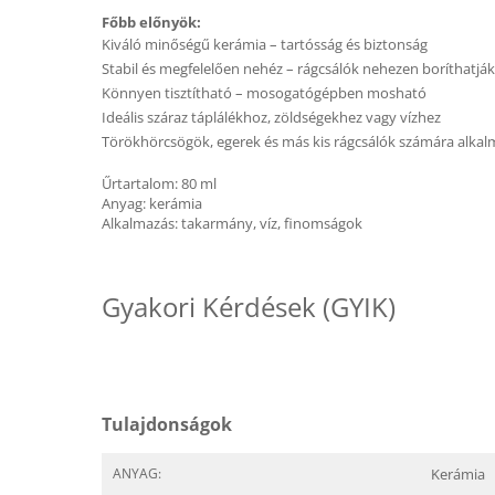
Főbb előnyök:
Kiváló minőségű kerámia – tartósság és biztonság
Stabil és megfelelően nehéz – rágcsálók nehezen boríthatják 
Könnyen tisztítható – mosogatógépben mosható
Ideális száraz táplálékhoz, zöldségekhez vagy vízhez
Törökhörcsögök, egerek és más kis rágcsálók számára alkal
Űrtartalom: 80 ml
Anyag: kerámia
Alkalmazás: takarmány, víz, finomságok
Gyakori Kérdések (GYIK)
Tulajdonságok
ANYAG:
Kerámia