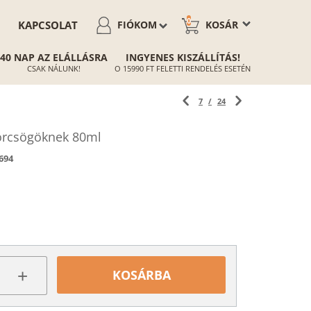
0
KAPCSOLAT
FIÓKOM
KOSÁR
40 NAP AZ ELÁLLÁSRA
INGYENES KISZÁLLÍTÁS!
CSAK NÁLUNK!
O 15990 FT FELETTI RENDELÉS ESETÉN
7
/
24
hörcsögöknek 80ml
694
+
KOSÁRBA