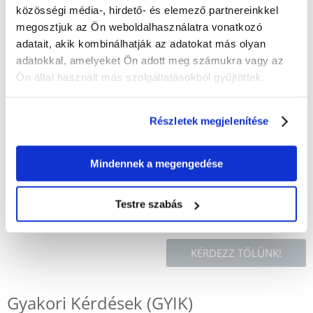
közösségi média-, hirdető- és elemező partnereinkkel
megosztjuk az Ön weboldalhasználatra vonatkozó
XS méret
Hossz:
30 cm
adatait, akik kombinálhatják az adatokat más olyan
Körméret:
38 - 52 cm
adatokkal, amelyeket Ön adott meg számukra vagy az
Ön által használt más szolgáltatásokból gyűjtöttek.
Hogyan mérje meg a kutyáját:
Részletek megjelenítése
A kutyának fejjel előrefelé kell állnia egy sík és egyenletes felületen.
Egy szabószalaggal mérje meg a
nyaktól
(körülbelül a 2. nyakcsigolya
mögött) a
farokcsúcsig
(körülbelül a keresztcsont csúcsának
magasságában).
Mindennek a megengedése
A kerületet a mellkas legszélesebb pontján mérik.
Testre szabás
KÉRDEZZ TŐLÜNK!
Gyakori Kérdések (GYIK)