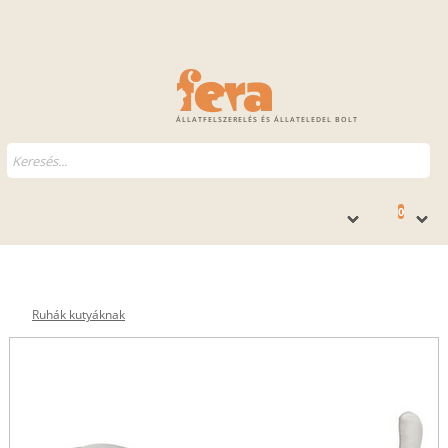
ÁLLATFELSZERELÉS ÉS ÁLLATELEDEL BOLT
0
Ruhák kutyáknak