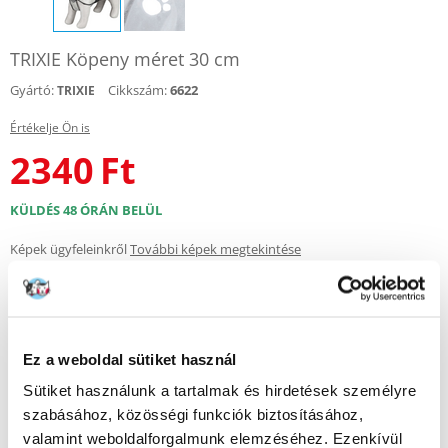
TRIXIE Köpeny méret 30 cm
Gyártó:
Cikkszám:
6622
TRIXIE
Értékelje Ön is
2340
Ft
KÜLDÉS 48 ÓRÁN BELÜL
Képek ügyfeleinkről
További képek megtekintése
Leírás
Ez a weboldal sütiket használ
Esőálló, vízálló köpeny, amely ideális az őszi sétákhoz.
Tartós PVC-ből készült, így véd az eső, a szél és a szennyeződések ellen.
Sütiket használunk a tartalmak és hirdetések személyre
Tépőzáras rögzítéssel és a hátsó mancsokon egy extra szegéllyel
szabásához, közösségi funkciók biztosításához,
rendelkezik, hogy a kabát jobban illeszkedjen. A fényvisszaverő mancs
alakú elem növeli kutyája láthatóságát a sötétben.
valamint weboldalforgalmunk elemzéséhez. Ezenkívül