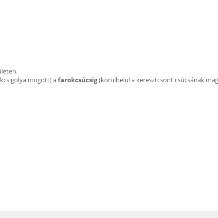
ületen.
akcsigolya mögött) a
farokcsúcsig
(körülbelül a keresztcsont csúcsának ma