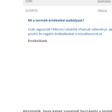
SZÍN:
Színtelen
GYÁRTÓ:
TRIXIE
Mi a termék értékelési szabályzat?
Csak regisztrált FERA.HU vásárlók írhatnak véleményt, aki
pozitív és negatív értékeléseket is közzéteszünk.et.
Értékelések
Köszönjük, hogy képet szeretnél hozzáadni a term