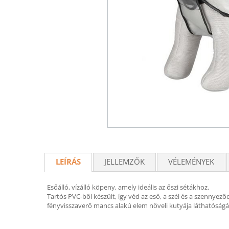
LEÍRÁS
JELLEMZŐK
VÉLEMÉNYEK
Esőálló, vízálló köpeny, amely ideális az őszi sétákhoz.
Tartós PVC-ből készült, így véd az eső, a szél és a szennyez
fényvisszaverő mancs alakú elem növeli kutyája láthatóságá