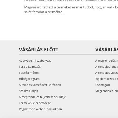
Megvásároltad ezt a terméket és már tudod, hogyan válik be
saját fotódat a termékről.
VÁSÁRLÁS ELŐTT
VÁSÁRLÁ
Adatvédelmi szabályzat
A megrendelés 
Fera alkalmazás
A rendelés lehet
Fizetési módok
A rendelés vissz
Hűségprogram
Bejelentkezés a 
Általános Szerződési Feltételek
Csomagod
Szállítási díjak
Megrendelés le
A megrendelés teljesítésének ideje
Termékek elérhetősége
Regisztráció webáruházunkban