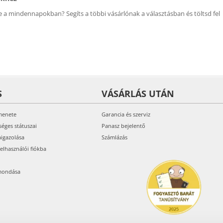
 a mindennapokban? Segíts a többi vásárlónak a választásban és töltsd fel
S
VÁSÁRLÁS UTÁN
menete
Garancia és szerviz
séges státuszai
Panasz bejelentő
aigazolása
Számlázás
felhasználói fiókba
mondása