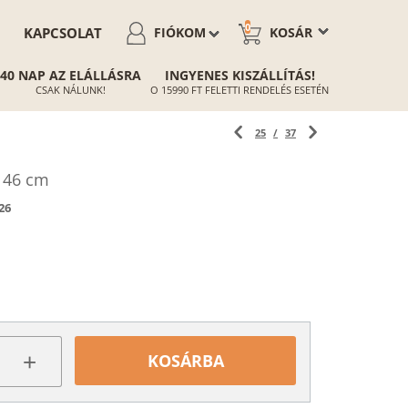
0
KAPCSOLAT
FIÓKOM
KOSÁR
40 NAP AZ ELÁLLÁSRA
INGYENES KISZÁLLÍTÁS!
CSAK NÁLUNK!
O 15990 FT FELETTI RENDELÉS ESETÉN
25
/
37
 46 cm
26
+
KOSÁRBA