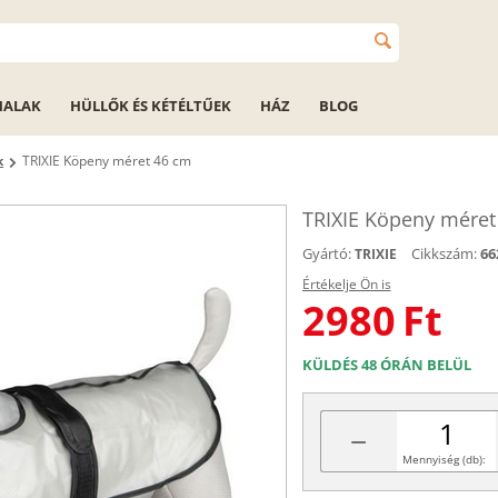
HALAK
HÜLLŐK ÉS KÉTÉLTŰEK
HÁZ
BLOG
k
TRIXIE Köpeny méret 46 cm
TRIXIE Köpeny méret
Gyártó:
Cikkszám:
66
TRIXIE
Értékelje Ön is
2980
Ft
KÜLDÉS 48 ÓRÁN BELÜL
−
Mennyiség (db):