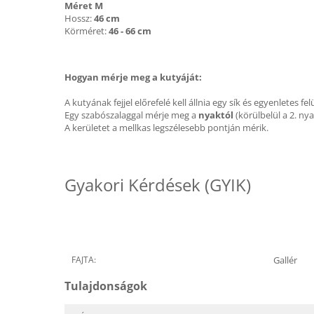
Méret M
Hossz:
46 cm
Körméret:
46 - 66 cm
Hogyan mérje meg a kutyáját:
A kutyának fejjel előrefelé kell állnia egy sík és egyenletes fel
Egy szabószalaggal mérje meg a
nyaktól
(körülbelül a 2. ny
A kerületet a mellkas legszélesebb pontján mérik.
Gyakori Kérdések (GYIK)
FAJTA:
Gallér
Tulajdonságok