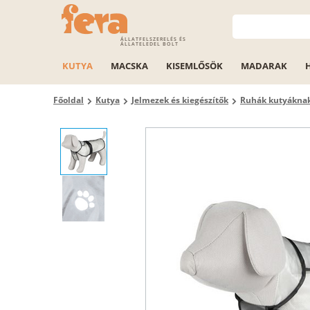
ÁLLATFELSZERELÉS ÉS
ÁLLATELEDEL BOLT
KUTYA
MACSKA
KISEMLŐSÖK
MADARAK
Főoldal
Kutya
Jelmezek és kiegészítők
Ruhák kutyákna